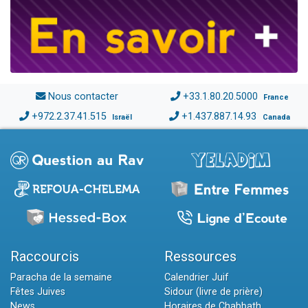
Nous contacter
+33.1.80.20.5000
France
+972.2.37.41.515
+1.437.887.14.93
Israël
Canada
Raccourcis
Ressources
Paracha de la semaine
Calendrier Juif
Fêtes Juives
Sidour (livre de prière)
News
Horaires de Chabbath