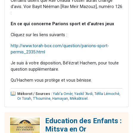
Certains disent que Rav Ovadia Yossef aurait changé
d’avis. Voir Bayit Nééman [Rav Meïr Mazouz], numéro 126
:
En ce qui concerne Parions sport et d’autres jeux
Cliquez sur les liens suivants :
http://www.torah-box.com/question/parions-sport-
permis_2335.html
Je suis à votre disposition, Bé’ézrat Hachem, pour toute
question supplémentaire.
Qu’Hachem vous protège et vous bénisse.
Mékorot / Sources :
Yabi'a Omèr
,
Yaskil 'Avdi
,
Téfila Lémoché
,
Or Torah
,
T'houmine
,
Hamayan
,
Mékabtsiel
.
Education des Enfants :
Mitsva en Or