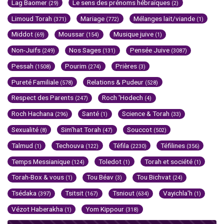
Lag Baomer
Le sens des prénoms hébraïques
(29)
(2)
Limoud Torah
Mariage
Mélanges lait/viande
(371)
(772)
(1)
Middot
Moussar
Musique juive
(69)
(154)
(1)
Non-Juifs
Nos Sages
Pensée Juive
(249)
(131)
(3087)
Pessah
Pourim
Prières
(1508)
(274)
(3)
Pureté Familiale
Relations & Pudeur
(578)
(528)
Respect des Parents
Roch 'Hodech
(247)
(4)
Roch Hachana
Santé
Science & Torah
(296)
(1)
(33)
Sexualité
Sim'hat Torah
Souccot
(8)
(47)
(502)
Talmud
Techouva
Téfila
Téfilines
(1)
(122)
(2230)
(356)
Temps Messianique
Toledot
Torah et société
(124)
(1)
(1)
Torah-Box & vous
Tou Béav
Tou Bichvat
(1)
(3)
(24)
Tsédaka
Tsitsit
Tsniout
Vayichla'h
(397)
(167)
(634)
(1)
Vézot Haberakha
Yom Kippour
(1)
(318)