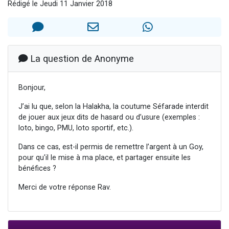
Rédigé le Jeudi 11 Janvier 2018
3 personnes viennent de nous rejoindre sur WhatsApp
3 personnes viennent de faire un don pour 5 jours de vacances aux Orphelins
Odaya vient de donner son Maasser
13 personnes viennent de demander une bénédiction
La question de Anonyme
3 personnes viennent de nous rejoindre sur WhatsApp
Bonjour,
J’ai lu que, selon la Halakha, la coutume Séfarade interdit
de jouer aux jeux dits de hasard ou d’usure (exemples :
loto, bingo, PMU, loto sportif, etc.).
Dans ce cas, est-il permis de remettre l’argent à un Goy,
pour qu'il le mise à ma place, et partager ensuite les
bénéfices ?
Merci de votre réponse Rav.