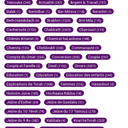
'Hanouka
Actualité
Argent & Travail
(244)
(287)
(747)
Balak
Bamidbar
Bar-Mitsva
Berechit
(1)
(1)
(118)
(1)
Beth-Hamikdach
Brakhot
Brit-Mila
(6)
(1520)
(176)
Cacheroute
Chabbath
Chavouot
(3703)
(2429)
(219)
Chémini Atseret
Chemirat haLachone
(5)
(188)
Chemita
Chiddoukh
Communauté
(135)
(200)
(3)
Compte du Omer
Conversion
Couple
(264)
(303)
(297)
Couple et Famille
Deuil
Divers
(5)
(1102)
(5037)
Education
Education
Education des enfants
(1)
(1)
(244)
Explications de Torah
Femmes
Hassidout
(1058)
(316)
(4)
Histoire Juive
Hochaana Rabba
(189)
(18)
Jeûne d'Esther
Jeûne de Guedalia
(69)
(51)
Jeûne du 10 Tévet
Jeûne du 17 Tamouz
(74)
(270)
Jeûne du 9 Av
Kabbala
Kriat haTorah
(582)
(4)
(220)