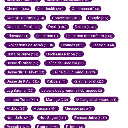
Chemita
Chiddoukh
Communauté
(135)
(200)
(3)
Compte du Omer
Conversion
Couple
(264)
(303)
(297)
Couple et Famille
Deuil
Divers
(5)
(1102)
(5037)
Education
Education
Education des enfants
(1)
(1)
(244)
Explications de Torah
Femmes
Hassidout
(1058)
(316)
(4)
Histoire Juive
Hochaana Rabba
(189)
(18)
Jeûne d'Esther
Jeûne de Guedalia
(69)
(51)
Jeûne du 10 Tévet
Jeûne du 17 Tamouz
(74)
(270)
Jeûne du 9 Av
Kabbala
Kriat haTorah
(582)
(4)
(220)
Lag Baomer
Le sens des prénoms hébraïques
(29)
(2)
Limoud Torah
Mariage
Mélanges lait/viande
(371)
(772)
(1)
Middot
Moussar
Musique juive
(69)
(154)
(1)
Non-Juifs
Nos Sages
Pensée Juive
(249)
(131)
(3087)
Pessah
Pourim
Prières
(1508)
(274)
(3)