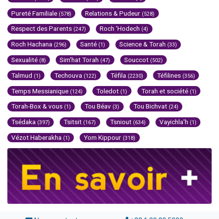
Pureté Familiale
Relations & Pudeur
(578)
(528)
Respect des Parents
Roch 'Hodech
(247)
(4)
Roch Hachana
Santé
Science & Torah
(296)
(1)
(33)
Sexualité
Sim'hat Torah
Souccot
(8)
(47)
(502)
Talmud
Techouva
Téfila
Téfilines
(1)
(122)
(2230)
(356)
Temps Messianique
Toledot
Torah et société
(124)
(1)
(1)
Torah-Box & vous
Tou Béav
Tou Bichvat
(1)
(3)
(24)
Tsédaka
Tsitsit
Tsniout
Vayichla'h
(397)
(167)
(634)
(1)
Vézot Haberakha
Yom Kippour
(1)
(318)