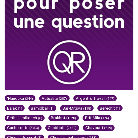
'Hanouka
Actualité
Argent & Travail
(244)
(287)
(747)
Balak
Bamidbar
Bar-Mitsva
Berechit
(1)
(1)
(118)
(1)
Beth-Hamikdach
Brakhot
Brit-Mila
(6)
(1520)
(176)
Cacheroute
Chabbath
Chavouot
(3703)
(2429)
(219)
Chémini Atseret
Chemirat haLachone
(5)
(188)