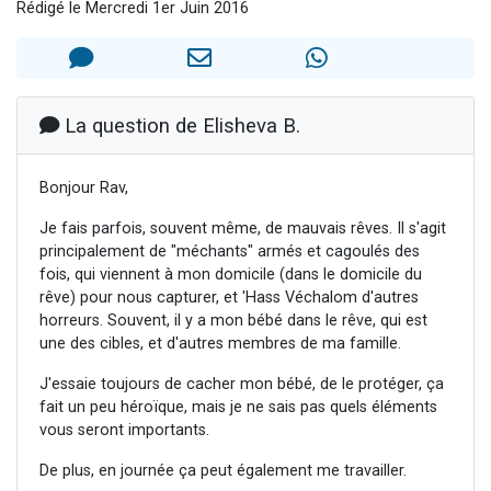
Rédigé le Mercredi 1er Juin 2016
13 personnes viennent de demander une bénédiction
30 personnes viennent de faire un don pour Sauvez la jambe de Yohan
Il reste 49 places pour étudier en groupe sur Zoom
12 nouvelles musiques dans Torah-Box Music
La question de Elisheva B.
29 personnes viennent de demander une bénédiction
Bonjour Rav,
Je fais parfois, souvent même, de mauvais rêves. Il s'agit
principalement de "méchants" armés et cagoulés des
fois, qui viennent à mon domicile (dans le domicile du
rêve) pour nous capturer, et 'Hass Véchalom d'autres
horreurs. Souvent, il y a mon bébé dans le rêve, qui est
une des cibles, et d'autres membres de ma famille.
J'essaie toujours de cacher mon bébé, de le protéger, ça
fait un peu héroïque, mais je ne sais pas quels éléments
vous seront importants.
De plus, en journée ça peut également me travailler.