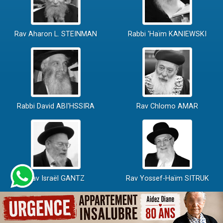
Rav Aharon L. STEINMAN
Rabbi 'Haïm KANIEWSKI
Rabbi David ABI'HSSIRA
Rav Chlomo AMAR
Rav Israël GANTZ
Rav Yossef-Haïm SITRUK