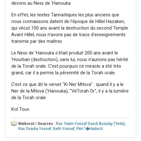
devons au Ness de 'Hanouka.
En effet, les textes Tannaïtiques les plus anciens que
nous connaissons datent de l'époque de Hillel Hazaken,
qui vécut 100 ans avant la destruction du second Temple.
Avant Hillel, nous n'avons pas de trace d'enseignements
transmis par des maîtres.
Le Ness de 'Hanouka s'était produit 200 ans avant le
'Hourban (destruction), sans lui, nous n'aurions pas hérité
de la Torah orale. C'est pourquoi ce miracle a été très
grand, car il a permis la pérennité de la Torah orale.
C'est ce que dit le verset "Ki Ner Mitsva" : quand il y a le
Ner de la Mitsva ('Hanouka), "VéTorah Or", il y a la lumière
de la Torah orale.
Kol Touv.
Mékorot / Sources :
Rav 'Haïm Yossef David Azoulay ('Hida)
,
Rav Ovadia Yossef
,
Beth Yossef
,
Péri ?�Hadach
.