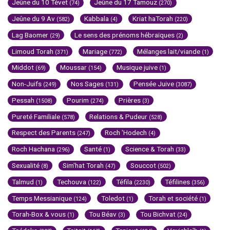
Jeûne du 10 Tévet
Jeûne du 17 Tamouz
(74)
(270)
Jeûne du 9 Av
Kabbala
Kriat haTorah
(582)
(4)
(220)
Lag Baomer
Le sens des prénoms hébraïques
(29)
(2)
Limoud Torah
Mariage
Mélanges lait/viande
(371)
(772)
(1)
Middot
Moussar
Musique juive
(69)
(154)
(1)
Non-Juifs
Nos Sages
Pensée Juive
(249)
(131)
(3087)
Pessah
Pourim
Prières
(1508)
(274)
(3)
Pureté Familiale
Relations & Pudeur
(578)
(528)
Respect des Parents
Roch 'Hodech
(247)
(4)
Roch Hachana
Santé
Science & Torah
(296)
(1)
(33)
Sexualité
Sim'hat Torah
Souccot
(8)
(47)
(502)
Talmud
Techouva
Téfila
Téfilines
(1)
(122)
(2230)
(356)
Temps Messianique
Toledot
Torah et société
(124)
(1)
(1)
Torah-Box & vous
Tou Béav
Tou Bichvat
(1)
(3)
(24)