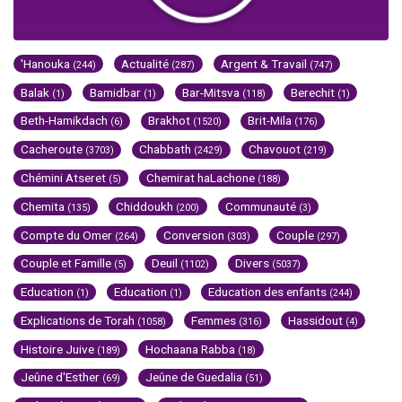
'Hanouka
Actualité
Argent & Travail
(244)
(287)
(747)
Balak
Bamidbar
Bar-Mitsva
Berechit
(1)
(1)
(118)
(1)
Beth-Hamikdach
Brakhot
Brit-Mila
(6)
(1520)
(176)
Cacheroute
Chabbath
Chavouot
(3703)
(2429)
(219)
Chémini Atseret
Chemirat haLachone
(5)
(188)
Chemita
Chiddoukh
Communauté
(135)
(200)
(3)
Compte du Omer
Conversion
Couple
(264)
(303)
(297)
Couple et Famille
Deuil
Divers
(5)
(1102)
(5037)
Education
Education
Education des enfants
(1)
(1)
(244)
Explications de Torah
Femmes
Hassidout
(1058)
(316)
(4)
Histoire Juive
Hochaana Rabba
(189)
(18)
Jeûne d'Esther
Jeûne de Guedalia
(69)
(51)