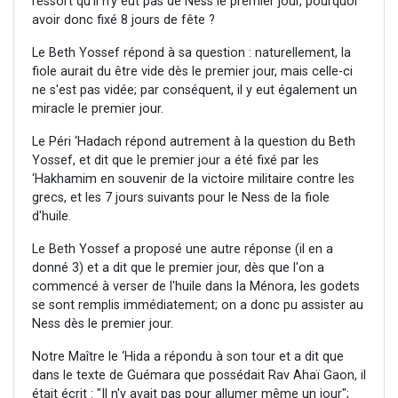
ressort qu’il n'y eut pas de Ness le premier jour, pourquoi
avoir donc fixé 8 jours de fête ?
Le Beth Yossef répond à sa question : naturellement, la
fiole aurait du être vide dès le premier jour, mais celle-ci
ne s'est pas vidée; par conséquent, il y eut également un
miracle le premier jour.
Le Péri ‘Hadach répond autrement à la question du Beth
Yossef, et dit que le premier jour a été fixé par les
‘Hakhamim en souvenir de la victoire militaire contre les
grecs, et les 7 jours suivants pour le Ness de la fiole
d'huile.
Le Beth Yossef a proposé une autre réponse (il en a
donné 3) et a dit que le premier jour, dès que l'on a
commencé à verser de l'huile dans la Ménora, les godets
se sont remplis immédiatement; on a donc pu assister au
Ness dès le premier jour.
Notre Maître le ‘Hida a répondu à son tour et a dit que
dans le texte de Guémara que possédait Rav Ahaï Gaon, il
était écrit : "Il n'y avait pas pour allumer même un jour";