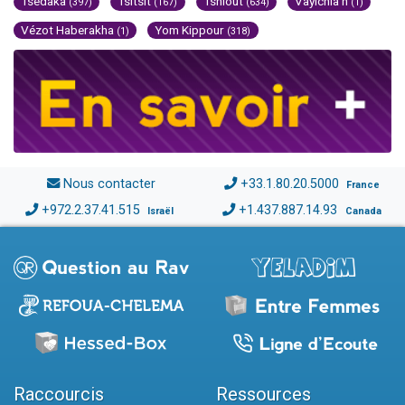
Tsédaka
Tsitsit
Tsniout
Vayichla'h
(397)
(167)
(634)
(1)
Vézot Haberakha
Yom Kippour
(1)
(318)
Nous contacter
+33.1.80.20.5000
France
+972.2.37.41.515
+1.437.887.14.93
Israël
Canada
Raccourcis
Ressources