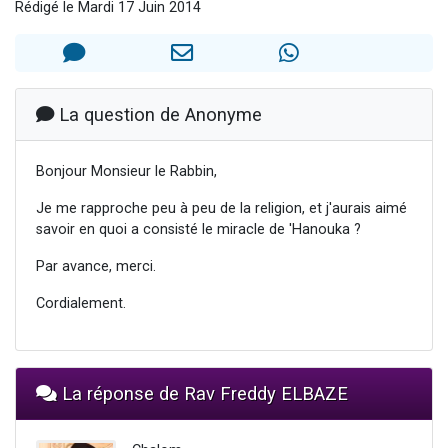
Rédigé le Mardi 17 Juin 2014
3 personnes viennent de nous rejoindre sur WhatsApp
2 nouvelles musiques dans Torah-Box Music
8 personnes viennent de faire un don pour Tsédaka : pauvres d'Israel
Nouvelle émission radio : Visions de grandeur n°104 : Le Chabbath et le Birkat Hamazone à travers le temps
La question de Anonyme
4 personnes viennent de nous rejoindre sur WhatsApp
Bonjour Monsieur le Rabbin,
Je me rapproche peu à peu de la religion, et j'aurais aimé
savoir en quoi a consisté le miracle de 'Hanouka ?
Par avance, merci.
Cordialement.
La réponse de Rav Freddy ELBAZE