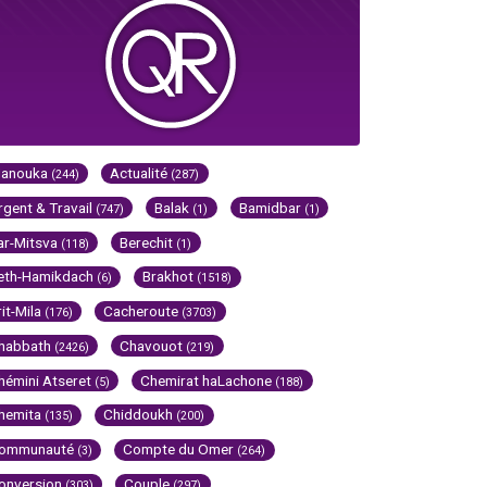
Hanouka
Actualité
(244)
(287)
rgent & Travail
Balak
Bamidbar
(747)
(1)
(1)
ar-Mitsva
Berechit
(118)
(1)
eth-Hamikdach
Brakhot
(6)
(1518)
rit-Mila
Cacheroute
(176)
(3703)
habbath
Chavouot
(2426)
(219)
hémini Atseret
Chemirat haLachone
(5)
(188)
hemita
Chiddoukh
(135)
(200)
ommunauté
Compte du Omer
(3)
(264)
onversion
Couple
(303)
(297)