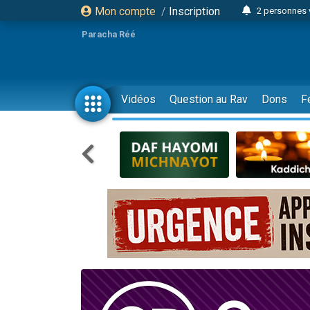
Mon compte
/
Inscription
2 personnes 
3 personnes 
Paracha Réé
2 nouvel
8 personn
4 personn
Vidéos
Question au Rav
Dons
F
Nouvelle émis
61 personnes
39 perso
Il reste 
Ariel vient 
Nathaniel vi
6 personn
2 personn
10 personnes
Il reste 