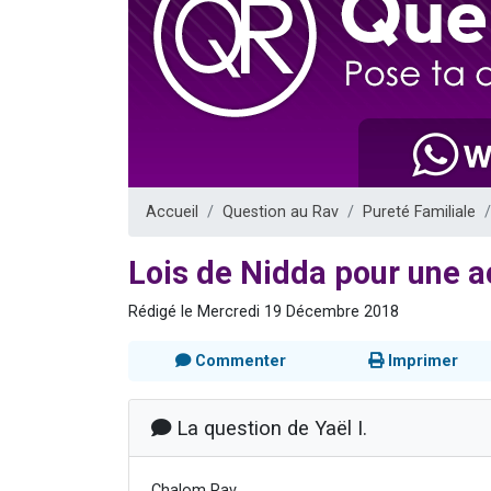
Dovan vient 
2 personnes 
2 personnes 
Malgorzata v
3 personnes 
Accueil
Question au Rav
Pureté Familiale
Lois de Nidda pour une 
Rédigé le Mercredi 19 Décembre 2018
Commenter
Imprimer
La question de Yaël I.
Chalom Rav,