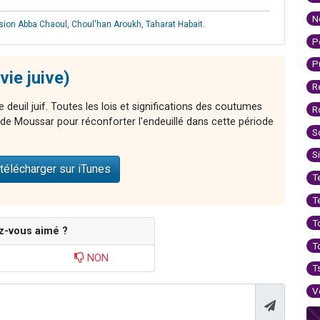
N
sion Abba Chaoul
,
Choul'han Aroukh
,
Taharat Habait
.
P
P
vie juive)
R
e deuil juif. Toutes les lois et significations des coutumes
R
s de Moussar pour réconforter l'endeuillé dans cette période
S
S
télécharger sur iTunes
T
T
T
z-vous aimé ?
T
NON
T
V