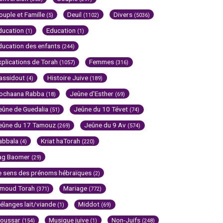
ouple et Famille
Deuil
Divers
(5)
(1102)
(5036)
ducation
Education
(1)
(1)
ducation des enfants
(244)
xplications de Torah
Femmes
(1057)
(316)
assidout
Histoire Juive
(4)
(189)
ochaana Rabba
Jeûne d'Esther
(18)
(69)
eûne de Guedalia
Jeûne du 10 Tévet
(51)
(74)
eûne du 17 Tamouz
Jeûne du 9 Av
(269)
(574)
abbala
Kriat haTorah
(4)
(220)
ag Baomer
(29)
e sens des prénoms hébraïques
(2)
imoud Torah
Mariage
(371)
(772)
élanges lait/viande
Middot
(1)
(69)
oussar
Musique juive
Non-Juifs
(154)
(1)
(248)