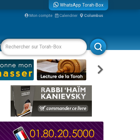
WhatsApp Torah-Box
Mon compte
Calendrier
Columbus
re
vertissements
Livres
Rabbanim
travers le temps
 leur maman
...