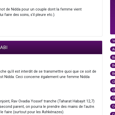
lakhot de Nidda pour un couple dont la femme vient
 faire des soins, s'il pleure etc.).
'
SABI
A
B
B
che qu'il est interdit de se transmettre quoi que ce soit de
B
st Nidda. Ceci concerne également une femme Nidda
C
C
C
njoint, Rav Ovadia Yossef tranche (Taharat Habayit 12,7)
C
second parent, on pourra le prendre des mains de l'autre.
le faire (surtout pour les Ashkénazes).
C