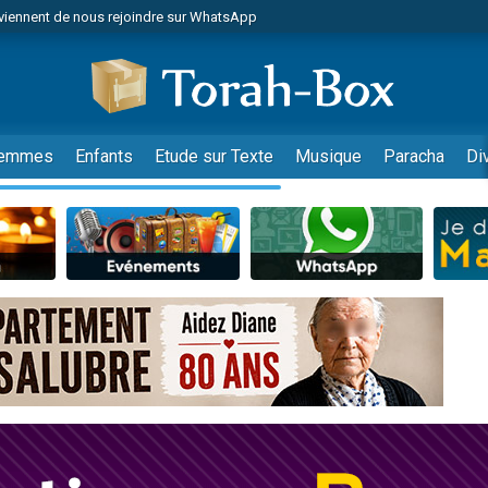
viennent de nous rejoindre sur WhatsApp
viennent de nous rejoindre sur WhatsApp
les musiques dans Torah-Box Music
es viennent de faire un don pour Tsédaka : pauvres d'Israel
es viennent de faire un don pour Diane, 80 ans, dans un appartement insalub
emmes
Enfants
Etude sur Texte
Musique
Paracha
Di
sion radio : Visions de grandeur n°104 : Le Chabbath et le Birkat Hamazone à 
 viennent de demander une bénédiction
nnes viennent de faire un don pour Sauvez la jambe de Yohan
49 places pour étudier en groupe sur Zoom
de donner son Maasser
ent de donner son Maasser
es viennent de faire un don pour 5 enfants déjà orphelins risquent de perdre
es viennent de faire un don pour Reloger Rivka, 6 enfants, victime de violences
 viennent de demander une bénédiction
49 places pour étudier en groupe sur Zoom