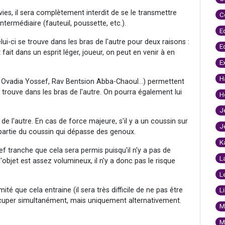
vies, il sera complètement interdit de se le transmettre
C
ntermédiaire (fauteuil, poussette, etc.).
E
lui-ci se trouve dans les bras de l'autre pour deux raisons :
E
 fait dans un esprit léger, joueur, on peut en venir à en
E
H
Ovadia Yossef, Rav Bentsion Abba-Chaoul...) permettent
 trouve dans les bras de l'autre. On pourra également lui
H
J
x de l'autre. En cas de force majeure, s'il y a un coussin sur
J
a partie du coussin qui dépasse des genoux.
K
f tranche que cela sera permis puisqu'il n'y a pas de
L
objet est assez volumineux, il n'y a donc pas le risque
L
ité que cela entraine (il sera très difficile de ne pas être
L
cuper simultanément, mais uniquement alternativement.
M
M