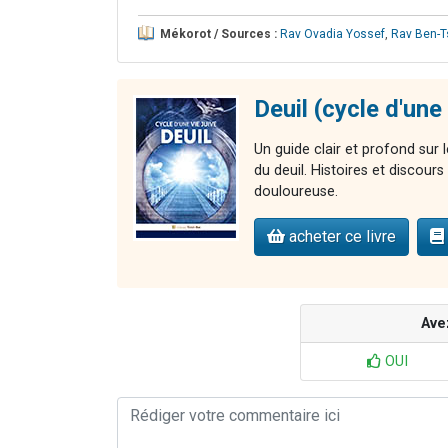
Mékorot / Sources :
Rav Ovadia Yossef
,
Rav Ben-T
Deuil (cycle d'une 
Un guide clair et profond sur l
du deuil. Histoires et discour
douloureuse.
acheter ce livre
Ave
OUI