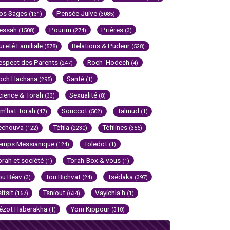
os Sages
Pensée Juive
(131)
(3085)
essah
Pourim
Prières
(1508)
(274)
(3)
ureté Familiale
Relations & Pudeur
(578)
(528)
espect des Parents
Roch 'Hodech
(247)
(4)
och Hachana
Santé
(295)
(1)
cience & Torah
Sexualité
(33)
(8)
im'hat Torah
Souccot
Talmud
(47)
(502)
(1)
echouva
Téfila
Téfilines
(122)
(2230)
(356)
emps Messianique
Toledot
(124)
(1)
orah et société
Torah-Box & vous
(1)
(1)
ou Béav
Tou Bichvat
Tsédaka
(3)
(24)
(397)
sitsit
Tsniout
Vayichla'h
(167)
(634)
(1)
ézot Haberakha
Yom Kippour
(1)
(318)