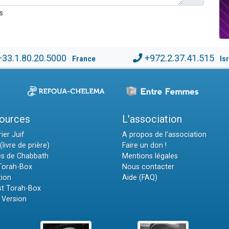
s
+33.1.80.20.5000
+972.2.37.41.515
France
Is
ources
L'association
ier Juif
A propos de l'association
(livre de prière)
Faire un don !
es de Chabbath
Mentions légales
 Torah-Box
Nous contacter
tion
Aide (FAQ)
t Torah-Box
 Version