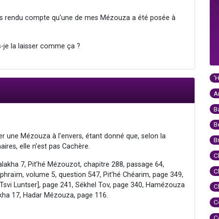
is rendu compte qu'une de mes Mézouza a été posée à
is-je la laisser comme ça ?
'
A
B
B
sser une Mézouza à l’envers, étant donné que, selon la
B
ires, elle n’est pas Cachère.
C
Halakha 7, Pit’hé Mézouzot, chapitre 288, passage 64,
C
phraïm, volume 5, question 547, Pit’hé Chéarim, page 349,
 Tsvi Luntser], page 241, Sékhel Tov, page 340, Hamézouza
C
akha 17, Hadar Mézouza, page 116.
C
C