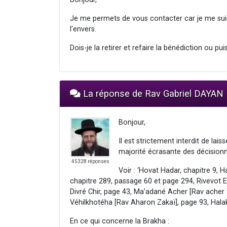
Je me permets de vous contacter car je me su
l'envers.
Dois-je la retirer et refaire la bénédiction ou pu
La réponse de Rav Gabriel DAYAN
Bonjour,
Il est strictement interdit de lai
majorité écrasante des décisionna
45328 réponses
Voir : ‘Hovat Hadar, chapitre 9, 
chapitre 289, passage 60 et page 294, Rivevot E
Divré Chir, page 43, Ma’adané Acher [Rav acher
Véhilkhotéha [Rav Aharon Zakaï], page 93, Hal
En ce qui concerne la Brakha :