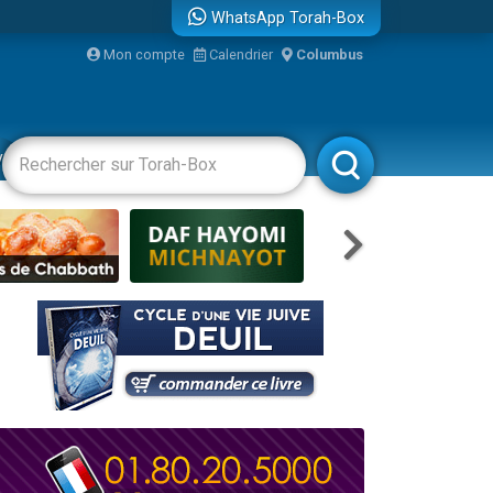
WhatsApp Torah-Box
Mon compte
Calendrier
Columbus
re
vertissements
Livres
Rabbanim
travers le temps