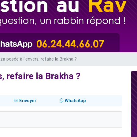
de donner son Maasser
49 places pour étudier en groupe sur Zoom
ent de donner son Maasser
es viennent de faire un don pour 5 enfants déjà orphelins risquent de perdre
viennent de nous rejoindre sur WhatsApp
a posée à l'envers, refaire la Brakha ?
 refaire la Brakha ?
Envoyer
WhatsApp