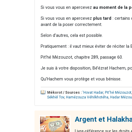
Si vous vous en apercevez
au moment de la 
Si vous vous en apercevez
plus tard
: certains
avant de la poser correctement.
Selon d’autres, cela est possible.
Pratiquement : il vaut mieux éviter de réciter la 
Pit’hé Mézouzot, chapitre 289, passage 60.
Je suis à votre disposition, Bé’ézrat Hachem, p
Qu’Hachem vous protège et vous bénisse.
Mékorot / Sources :
'Hovat Hadar
,
Pit'hé Mézouzot
Sékhèl Tov
,
Hamézouza Véhilkhotéha
,
Hadar Mézo
Argent et Halakh
Livre-référence sur les droits