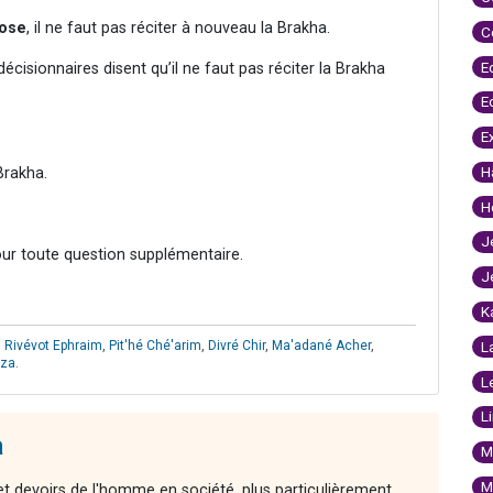
pose
, il ne faut pas réciter à nouveau la Brakha.
C
E
 décisionnaires disent qu’il ne faut pas réciter la Brakha
E
E
H
Brakha.
H
J
our toute question supplémentaire.
J
K
,
Rivévot Ephraim
,
Pit'hé Ché'arim
,
Divré Chir
,
Ma'adané Acher
,
L
uza
.
L
L
a
M
M
 et devoirs de l'homme en société, plus particulièrement