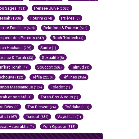
os Sages
Pensée Juive
(131)
(3085)
essah
Pourim
Prières
(1508)
(274)
(3)
ureté Familiale
Relations & Pudeur
(578)
(528)
espect des Parents
Roch 'Hodech
(247)
(4)
och Hachana
Santé
(295)
(1)
cience & Torah
Sexualité
(33)
(8)
im'hat Torah
Souccot
Talmud
(47)
(502)
(1)
echouva
Téfila
Téfilines
(122)
(2230)
(356)
emps Messianique
Toledot
(124)
(1)
orah et société
Torah-Box & vous
(1)
(1)
ou Béav
Tou Bichvat
Tsédaka
(3)
(24)
(397)
sitsit
Tsniout
Vayichla'h
(167)
(634)
(1)
ézot Haberakha
Yom Kippour
(1)
(318)