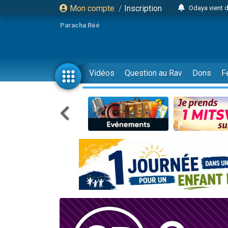
Mon compte
/
Inscription
Odaya vient 
3 personn
Paracha Réé
3 personn
2 personnes 
13 personnes
Vidéos
Question au Rav
Dons
F
12 nouve
30 perso
Il reste 
3 personnes 
2 personnes 
3 personnes 
2 nouvel
8 personn
Nouvelle émis
61 personnes