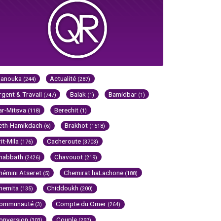
Hanouka
Actualité
(244)
(287)
rgent & Travail
Balak
Bamidbar
(747)
(1)
(1)
ar-Mitsva
Berechit
(118)
(1)
eth-Hamikdach
Brakhot
(6)
(1518)
rit-Mila
Cacheroute
(176)
(3703)
habbath
Chavouot
(2426)
(219)
hémini Atseret
Chemirat haLachone
(5)
(188)
hemita
Chiddoukh
(135)
(200)
ommunauté
Compte du Omer
(3)
(264)
onversion
Couple
(303)
(297)