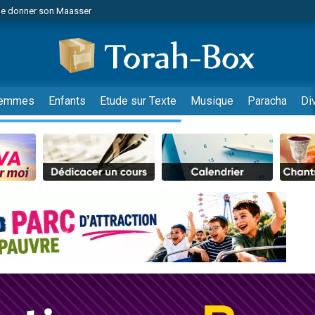
de donner son Maasser
es viennent de faire un don pour 5 jours de vacances aux Orphelins
es viennent de faire un don pour Diane, 80 ans, dans un appartement insalub
viennent de nous rejoindre sur WhatsApp
 viennent de demander une bénédiction
emmes
Enfants
Etude sur Texte
Musique
Paracha
Di
lles musiques dans Torah-Box Music
nnes viennent de faire un don pour Sauvez la jambe de Yohan
49 places pour étudier en groupe sur Zoom
viennent de nous rejoindre sur WhatsApp
viennent de nous rejoindre sur WhatsApp
viennent de nous rejoindre sur WhatsApp
les musiques dans Torah-Box Music
es viennent de faire un don pour Tsédaka : pauvres d'Israel
sion radio : Visions de grandeur n°104 : Le Chabbath et le Birkat Hamazone à 
 viennent de demander une bénédiction