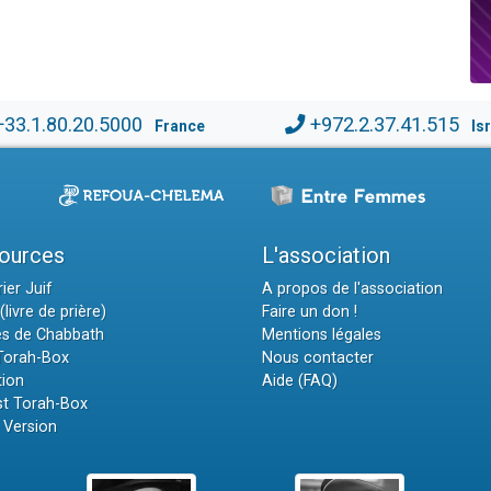
+33.1.80.20.5000
+972.2.37.41.515
France
Is
ources
L'association
ier Juif
A propos de l'association
(livre de prière)
Faire un don !
es de Chabbath
Mentions légales
 Torah-Box
Nous contacter
tion
Aide (FAQ)
t Torah-Box
 Version