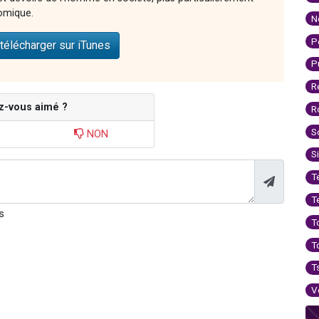
nomique.
N
P
télécharger sur iTunes
P
R
z-vous aimé ?
R
S
NON
S
T
T
s
T
T
T
V