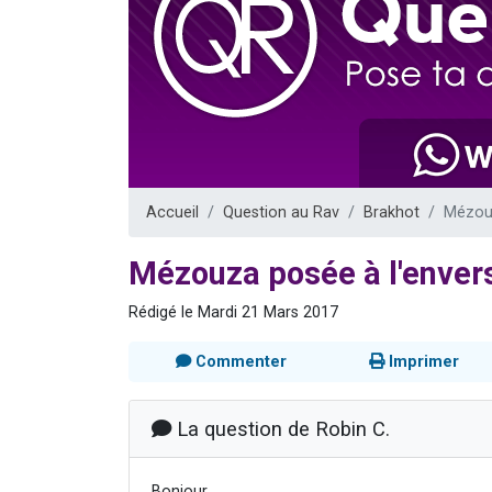
Ariel vient 
Il reste 
Nathaniel vi
6 personn
3 personnes 
Accueil
Question au Rav
Brakhot
Mézouz
Mézouza posée à l'envers,
Rédigé le Mardi 21 Mars 2017
Commenter
Imprimer
La question de Robin C.
Bonjour,