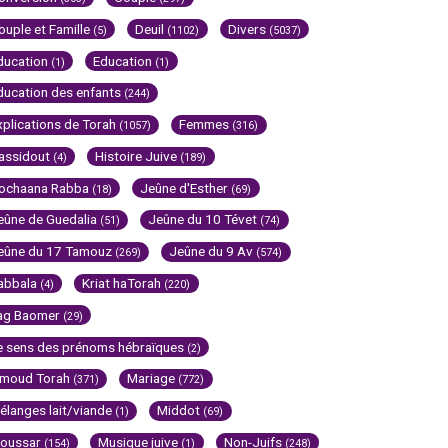
ouple et Famille
Deuil
Divers
(5)
(1102)
(5037)
ducation
Education
(1)
(1)
ducation des enfants
(244)
xplications de Torah
Femmes
(1057)
(316)
assidout
Histoire Juive
(4)
(189)
ochaana Rabba
Jeûne d'Esther
(18)
(69)
eûne de Guedalia
Jeûne du 10 Tévet
(51)
(74)
eûne du 17 Tamouz
Jeûne du 9 Av
(269)
(574)
abbala
Kriat haTorah
(4)
(220)
ag Baomer
(29)
e sens des prénoms hébraïques
(2)
imoud Torah
Mariage
(371)
(772)
élanges lait/viande
Middot
(1)
(69)
oussar
Musique juive
Non-Juifs
(154)
(1)
(248)