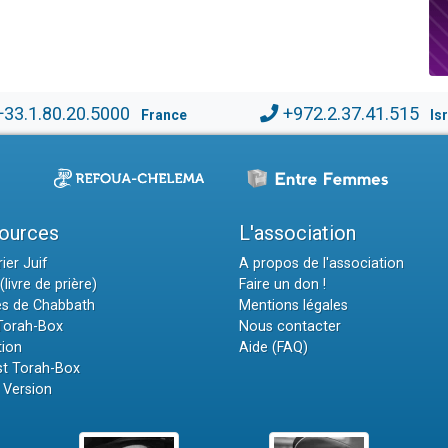
+33.1.80.20.5000
+972.2.37.41.515
France
Is
ources
L'association
ier Juif
A propos de l'association
(livre de prière)
Faire un don !
es de Chabbath
Mentions légales
 Torah-Box
Nous contacter
tion
Aide (FAQ)
t Torah-Box
 Version