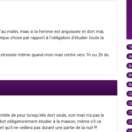
u'au matin, mais si la femme est angoissée et dort mal,
lque chose par rapport à l'obligation d'étudier toute la
'
rès stressée même quand mon mari rentre vers 1h ou 2h du
A
B
B
B
C
C
C
ble de peur lorsqu'elle dort seule, son mari n'a pas le
 doit obligatoirement étudier à la maison, même s'il va
C
qu'il ne veillera pas durant une partie de la nuit !!!
C