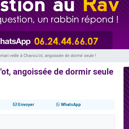
 viennent de demander une bénédiction
nnes viennent de faire un don pour Sauvez la jambe de Yohan
49 places pour étudier en groupe sur Zoom
lles musiques dans Torah-Box Music
 viennent de demander une bénédiction
mari veille à Chavou'ot, angoissée de dormir seule !
'ot, angoissée de dormir seule
Envoyer
WhatsApp