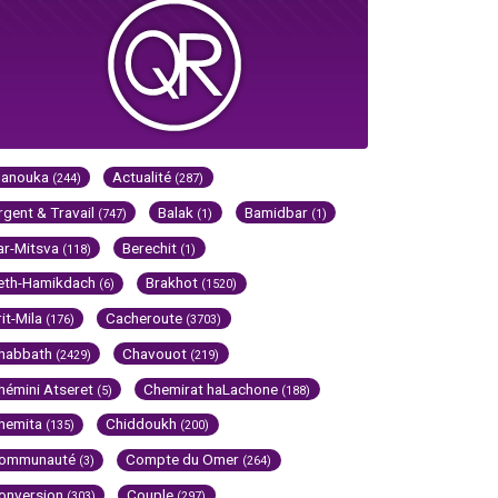
Hanouka
Actualité
(244)
(287)
rgent & Travail
Balak
Bamidbar
(747)
(1)
(1)
ar-Mitsva
Berechit
(118)
(1)
eth-Hamikdach
Brakhot
(6)
(1520)
rit-Mila
Cacheroute
(176)
(3703)
habbath
Chavouot
(2429)
(219)
hémini Atseret
Chemirat haLachone
(5)
(188)
hemita
Chiddoukh
(135)
(200)
ommunauté
Compte du Omer
(3)
(264)
onversion
Couple
(303)
(297)