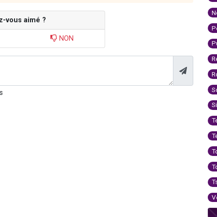
N
z-vous aimé ?
P
NON
P
R
R
S
s
S
T
T
T
T
T
V