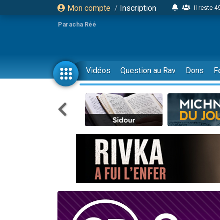
Mon compte
/
Inscription
Il reste 
16 person
Paracha Réé
2 personnes 
6 personnes 
4 personn
Vidéos
Question au Rav
Dons
F
2 personn
17 personnes
4 personnes 
Il reste 
Eva vient de
4 personnes 
3 personnes 
Odaya vient 
3 personn
2 personnes 