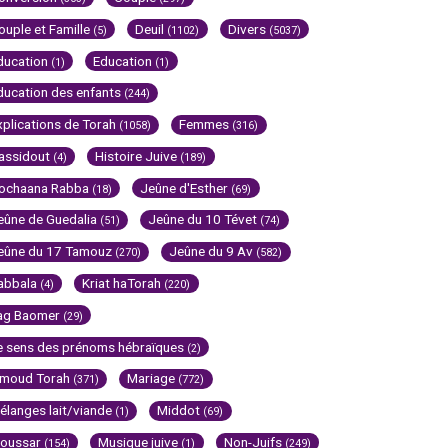
ouple et Famille
Deuil
Divers
(5)
(1102)
(5037)
ducation
Education
(1)
(1)
ducation des enfants
(244)
xplications de Torah
Femmes
(1058)
(316)
assidout
Histoire Juive
(4)
(189)
ochaana Rabba
Jeûne d'Esther
(18)
(69)
eûne de Guedalia
Jeûne du 10 Tévet
(51)
(74)
eûne du 17 Tamouz
Jeûne du 9 Av
(270)
(582)
abbala
Kriat haTorah
(4)
(220)
ag Baomer
(29)
e sens des prénoms hébraïques
(2)
imoud Torah
Mariage
(371)
(772)
élanges lait/viande
Middot
(1)
(69)
oussar
Musique juive
Non-Juifs
(154)
(1)
(249)