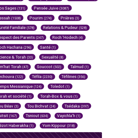
os Sages
Pensée Juive
(131)
(3087)
essah
Pourim
Prières
(1508)
(274)
(3)
ureté Familiale
Relations & Pudeur
(578)
(528)
espect des Parents
Roch 'Hodech
(247)
(4)
och Hachana
Santé
(296)
(1)
cience & Torah
Sexualité
(33)
(8)
im'hat Torah
Souccot
Talmud
(47)
(502)
(1)
echouva
Téfila
Téfilines
(122)
(2230)
(356)
emps Messianique
Toledot
(124)
(1)
orah et société
Torah-Box & vous
(1)
(1)
ou Béav
Tou Bichvat
Tsédaka
(3)
(24)
(397)
sitsit
Tsniout
Vayichla'h
(167)
(634)
(1)
ézot Haberakha
Yom Kippour
(1)
(318)