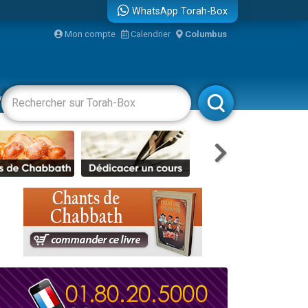
WhatsApp Torah-Box
bre
Mon compte
Calendrier
Columbus
...
vertissements
Livres
Rabbanim