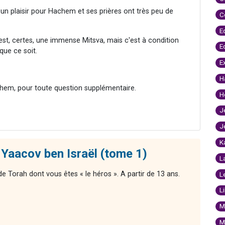
s un plaisir pour Hachem et ses prières ont très peu de
C
E
 est, certes, une immense Mitsva, mais c'est à condition
E
que ce soit.
E
H
hem, pour toute question supplémentaire.
H
J
J
K
Yaacov ben Israël (tome 1)
L
 de Torah dont vous êtes « le héros ». A partir de 13 ans.
L
L
M
M