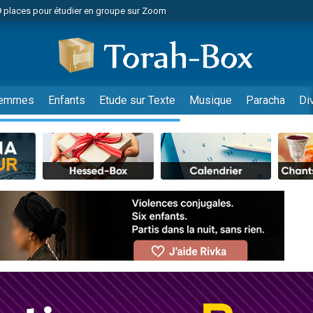
49 places pour étudier en groupe sur Zoom
nes viennent de faire un don pour Diane, 80 ans, dans un appartement insalu
viennent de nous rejoindre sur WhatsApp
viennent de nous rejoindre sur WhatsApp
es viennent de faire un don pour Reloger Rivka, 6 enfants, victime de violences
emmes
Enfants
Etude sur Texte
Musique
Paracha
Di
es viennent de faire un don pour 1 Journée de Vacances Pour les Enfants
 viennent de demander une bénédiction
viennent de nous rejoindre sur WhatsApp
49 places pour étudier en groupe sur Zoom
 donner son Maasser
viennent de nous rejoindre sur WhatsApp
viennent de nous rejoindre sur WhatsApp
de donner son Maasser
es viennent de faire un don pour 5 jours de vacances aux Orphelins
viennent de nous rejoindre sur WhatsApp