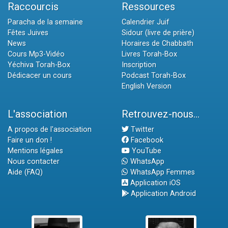
Raccourcis
Ressources
Paracha de la semaine
Calendrier Juif
Fêtes Juives
Sidour (livre de prière)
News
Horaires de Chabbath
Cours Mp3-Vidéo
Livres Torah-Box
Yéchiva Torah-Box
Inscription
Dédicacer un cours
Podcast Torah-Box
English Version
L'association
Retrouvez-nous...
A propos de l'association
Twitter
Faire un don !
Facebook
Mentions légales
YouTube
Nous contacter
WhatsApp
Aide (FAQ)
WhatsApp Femmes
Application iOS
Application Android