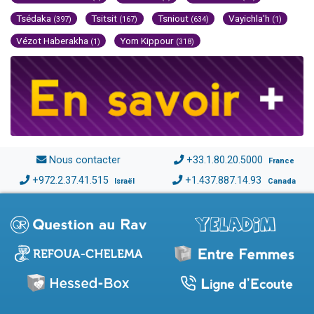
Tsédaka
Tsitsit
Tsniout
Vayichla'h
(397)
(167)
(634)
(1)
Vézot Haberakha
Yom Kippour
(1)
(318)
Nous contacter
+33.1.80.20.5000
France
+972.2.37.41.515
+1.437.887.14.93
Israël
Canada