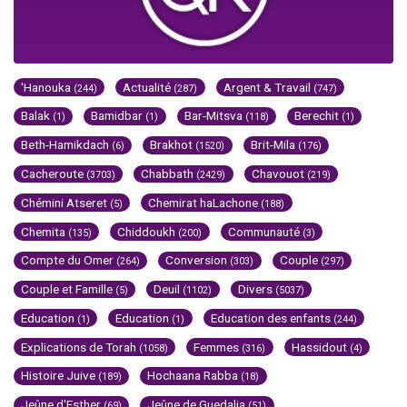
'Hanouka
Actualité
Argent & Travail
(244)
(287)
(747)
Balak
Bamidbar
Bar-Mitsva
Berechit
(1)
(1)
(118)
(1)
Beth-Hamikdach
Brakhot
Brit-Mila
(6)
(1520)
(176)
Cacheroute
Chabbath
Chavouot
(3703)
(2429)
(219)
Chémini Atseret
Chemirat haLachone
(5)
(188)
Chemita
Chiddoukh
Communauté
(135)
(200)
(3)
Compte du Omer
Conversion
Couple
(264)
(303)
(297)
Couple et Famille
Deuil
Divers
(5)
(1102)
(5037)
Education
Education
Education des enfants
(1)
(1)
(244)
Explications de Torah
Femmes
Hassidout
(1058)
(316)
(4)
Histoire Juive
Hochaana Rabba
(189)
(18)
Jeûne d'Esther
Jeûne de Guedalia
(69)
(51)