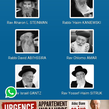
Rav Aharon L. STEINMAN
Rabbi 'Haïm KANIEWSKI
Rabbi David ABI'HSSIRA
Rav Chlomo AMAR
Rav Israël GANTZ
Rav Yossef-Haïm SITRUK