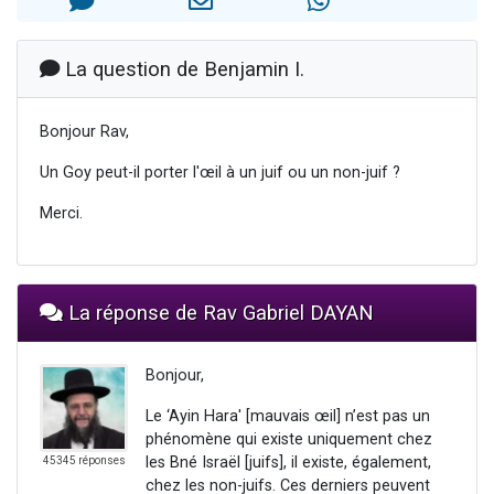
3 personnes viennent de nous rejoindre sur WhatsApp
3 personnes viennent de faire un don pour 5 jours de vacances aux Orphelins
La question de Benjamin I.
Odaya vient de donner son Maasser
13 personnes viennent de demander une bénédiction
Bonjour Rav,
3 personnes viennent de nous rejoindre sur WhatsApp
Un Goy peut-il porter l'œil à un juif ou un non-juif ?
Merci.
La réponse de Rav Gabriel DAYAN
Bonjour,
Le ‘Ayin Hara' [mauvais œil] n’est pas un
phénomène qui existe uniquement chez
les Bné Israël [juifs], il existe, également,
45345 réponses
chez les non-juifs. Ces derniers peuvent