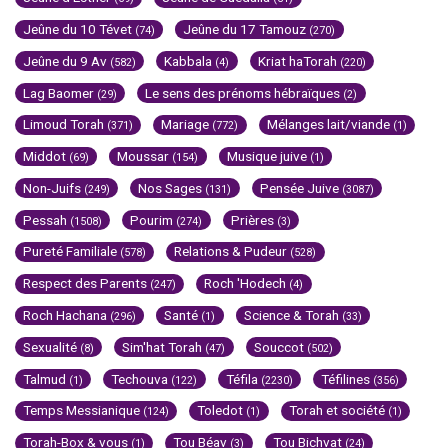
Jeûne du 10 Tévet
Jeûne du 17 Tamouz
(74)
(270)
Jeûne du 9 Av
Kabbala
Kriat haTorah
(582)
(4)
(220)
Lag Baomer
Le sens des prénoms hébraïques
(29)
(2)
Limoud Torah
Mariage
Mélanges lait/viande
(371)
(772)
(1)
Middot
Moussar
Musique juive
(69)
(154)
(1)
Non-Juifs
Nos Sages
Pensée Juive
(249)
(131)
(3087)
Pessah
Pourim
Prières
(1508)
(274)
(3)
Pureté Familiale
Relations & Pudeur
(578)
(528)
Respect des Parents
Roch 'Hodech
(247)
(4)
Roch Hachana
Santé
Science & Torah
(296)
(1)
(33)
Sexualité
Sim'hat Torah
Souccot
(8)
(47)
(502)
Talmud
Techouva
Téfila
Téfilines
(1)
(122)
(2230)
(356)
Temps Messianique
Toledot
Torah et société
(124)
(1)
(1)
Torah-Box & vous
Tou Béav
Tou Bichvat
(1)
(3)
(24)