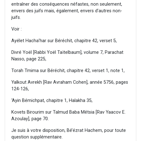
entraîner des conséquences néfastes, non seulement,
envers des juifs mais, également, envers d’autres non-
juifs.
Voir :
Ayélet Hacha’har sur Béréchit, chapitre 42, verset 5,
Divré Yoël [Rabbi Yoël Taïtelbaum], volume 7, Parachat
Nasso, page 225,
Torah Tmima sur Béréchit, chapitre 42, verset 1, note 1,
Yalkout Avrekh [Rav Avraham Cohen], année 5756, pages
124-126,
‘Ayin Bémichpat, chapitre 1, Halakha 35,
Kovets Birourim sur Talmud Baba Métsia [Rav Yaacov E.
Azoulay], page 70.
Je suis à votre disposition, Bé’ézrat Hachem, pour toute
question supplémentaire.