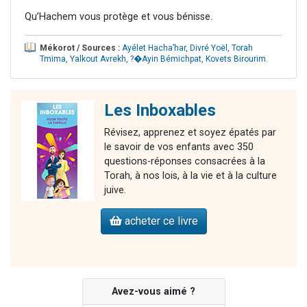
Qu’Hachem vous protège et vous bénisse.
Mékorot / Sources :
Ayélet Hacha’har
,
Divré Yoël
,
Torah
Tmima
,
Yalkout Avrekh
,
?�Ayin Bémichpat
,
Kovets Birourim
.
Les Inboxables
Révisez, apprenez et soyez épatés par
le savoir de vos enfants avec 350
questions-réponses consacrées à la
Torah, à nos lois, à la vie et à la culture
juive.
acheter ce livre
Avez-vous aimé ?