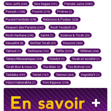
Non-Juifs
Nos Sages
Pensée Juive
(249)
(131)
(3087)
Pessah
Pourim
Prières
(1508)
(274)
(3)
Pureté Familiale
Relations & Pudeur
(578)
(528)
Respect des Parents
Roch 'Hodech
(247)
(4)
Roch Hachana
Santé
Science & Torah
(296)
(1)
(33)
Sexualité
Sim'hat Torah
Souccot
(8)
(47)
(502)
Talmud
Techouva
Téfila
Téfilines
(1)
(122)
(2230)
(356)
Temps Messianique
Toledot
Torah et société
(124)
(1)
(1)
Torah-Box & vous
Tou Béav
Tou Bichvat
(1)
(3)
(24)
Tsédaka
Tsitsit
Tsniout
Vayichla'h
(397)
(167)
(634)
(1)
Vézot Haberakha
Yom Kippour
(1)
(318)