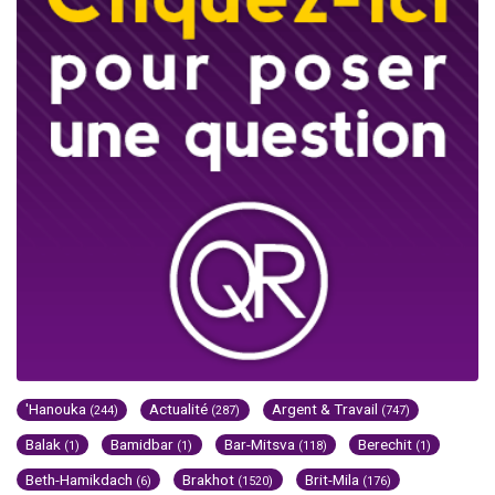
'Hanouka
Actualité
Argent & Travail
(244)
(287)
(747)
Balak
Bamidbar
Bar-Mitsva
Berechit
(1)
(1)
(118)
(1)
Beth-Hamikdach
Brakhot
Brit-Mila
(6)
(1520)
(176)