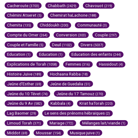
Cacheroute
Chabbath
Chavouot
(3703)
(2429)
(219)
Chémini Atseret
Chemirat haLachone
(5)
(188)
Chemita
Chiddoukh
Communauté
(135)
(200)
(3)
Compte du Omer
Conversion
Couple
(264)
(303)
(297)
Couple et Famille
Deuil
Divers
(5)
(1102)
(5037)
Education
Education
Education des enfants
(1)
(1)
(244)
Explications de Torah
Femmes
Hassidout
(1058)
(316)
(4)
Histoire Juive
Hochaana Rabba
(189)
(18)
Jeûne d'Esther
Jeûne de Guedalia
(69)
(51)
Jeûne du 10 Tévet
Jeûne du 17 Tamouz
(74)
(270)
Jeûne du 9 Av
Kabbala
Kriat haTorah
(582)
(4)
(220)
Lag Baomer
Le sens des prénoms hébraïques
(29)
(2)
Limoud Torah
Mariage
Mélanges lait/viande
(371)
(772)
(1)
Middot
Moussar
Musique juive
(69)
(154)
(1)