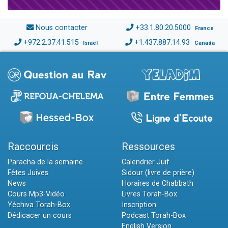
Nous contacter
+33.1.80.20.5000
France
+972.2.37.41.515
+1.437.887.14.93
Israël
Canada
Raccourcis
Ressources
Paracha de la semaine
Calendrier Juif
Fêtes Juives
Sidour (livre de prière)
News
Horaires de Chabbath
Cours Mp3-Vidéo
Livres Torah-Box
Yéchiva Torah-Box
Inscription
Dédicacer un cours
Podcast Torah-Box
English Version