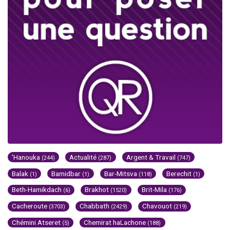
'Hanouka
Actualité
Argent & Travail
(244)
(287)
(747)
Balak
Bamidbar
Bar-Mitsva
Berechit
(1)
(1)
(118)
(1)
Beth-Hamikdach
Brakhot
Brit-Mila
(6)
(1520)
(176)
Cacheroute
Chabbath
Chavouot
(3703)
(2429)
(219)
Chémini Atseret
Chemirat haLachone
(5)
(188)