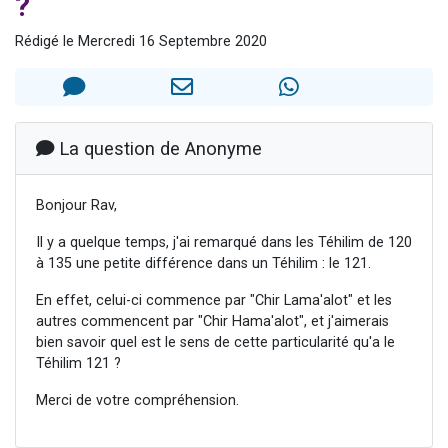
?
61 personnes viennent de demander une bénédiction
Rédigé le Mercredi 16 Septembre 2020
Il reste 49 places pour étudier en groupe sur Zoom
Ariel vient de donner son Maasser
Nathaniel vient de donner son Maasser
4 personnes viennent de nous rejoindre sur WhatsApp
La question de Anonyme
Bonjour Rav,
Il y a quelque temps, j'ai remarqué dans les Téhilim de 120
à 135 une petite différence dans un Téhilim : le 121.
En effet, celui-ci commence par "Chir Lama'alot" et les
autres commencent par "Chir Hama'alot", et j'aimerais
bien savoir quel est le sens de cette particularité qu'a le
Téhilim 121 ?
Merci de votre compréhension.