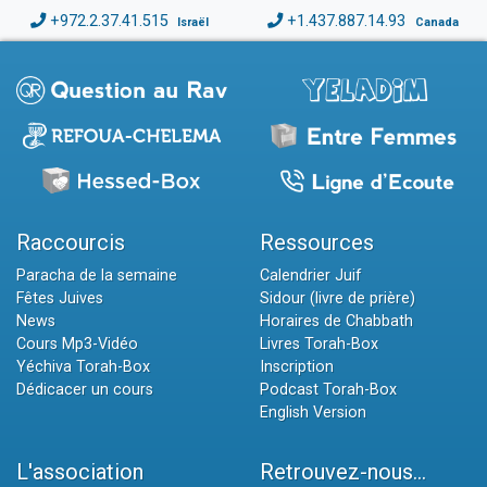
+972.2.37.41.515
+1.437.887.14.93
Israël
Canada
Raccourcis
Ressources
Paracha de la semaine
Calendrier Juif
Fêtes Juives
Sidour (livre de prière)
News
Horaires de Chabbath
Cours Mp3-Vidéo
Livres Torah-Box
Yéchiva Torah-Box
Inscription
Dédicacer un cours
Podcast Torah-Box
English Version
L'association
Retrouvez-nous...