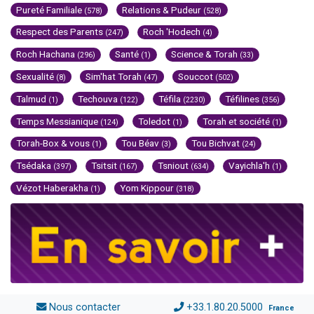
Pureté Familiale
Relations & Pudeur
(578)
(528)
Respect des Parents
Roch 'Hodech
(247)
(4)
Roch Hachana
Santé
Science & Torah
(296)
(1)
(33)
Sexualité
Sim'hat Torah
Souccot
(8)
(47)
(502)
Talmud
Techouva
Téfila
Téfilines
(1)
(122)
(2230)
(356)
Temps Messianique
Toledot
Torah et société
(124)
(1)
(1)
Torah-Box & vous
Tou Béav
Tou Bichvat
(1)
(3)
(24)
Tsédaka
Tsitsit
Tsniout
Vayichla'h
(397)
(167)
(634)
(1)
Vézot Haberakha
Yom Kippour
(1)
(318)
Nous contacter
+33.1.80.20.5000
France