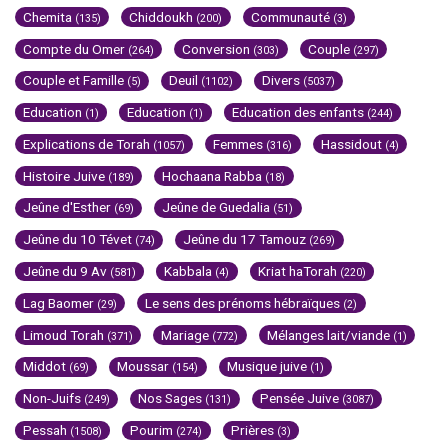
Chemita
Chiddoukh
Communauté
(135)
(200)
(3)
Compte du Omer
Conversion
Couple
(264)
(303)
(297)
Couple et Famille
Deuil
Divers
(5)
(1102)
(5037)
Education
Education
Education des enfants
(1)
(1)
(244)
Explications de Torah
Femmes
Hassidout
(1057)
(316)
(4)
Histoire Juive
Hochaana Rabba
(189)
(18)
Jeûne d'Esther
Jeûne de Guedalia
(69)
(51)
Jeûne du 10 Tévet
Jeûne du 17 Tamouz
(74)
(269)
Jeûne du 9 Av
Kabbala
Kriat haTorah
(581)
(4)
(220)
Lag Baomer
Le sens des prénoms hébraïques
(29)
(2)
Limoud Torah
Mariage
Mélanges lait/viande
(371)
(772)
(1)
Middot
Moussar
Musique juive
(69)
(154)
(1)
Non-Juifs
Nos Sages
Pensée Juive
(249)
(131)
(3087)
Pessah
Pourim
Prières
(1508)
(274)
(3)