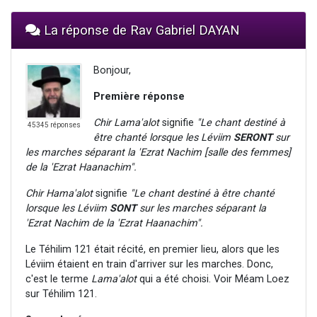
La réponse de Rav Gabriel DAYAN
Bonjour,
Première réponse
Chir Lama'alot
signifie
"Le chant destiné à
45345 réponses
être chanté lorsque les Léviim
SERONT
sur
les marches séparant la 'Ezrat Nachim [salle des femmes]
de la 'Ezrat Haanachim".
Chir Hama'alot
signifie
"Le chant destiné à être chanté
lorsque les Léviim
SONT
sur les marches
séparant la
'Ezrat Nachim de la 'Ezrat Haanachim
".
Le Téhilim 121 était récité, en premier lieu, alors que les
Léviim étaient en train d'arriver sur les marches. Donc,
c'est le terme
Lama'alot
qui a été choisi. Voir Méam Loez
sur Téhilim 121.