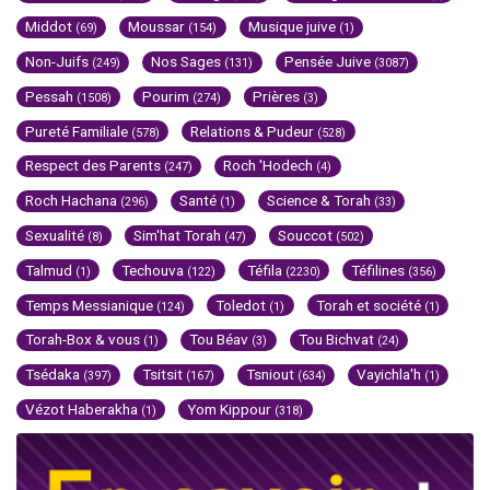
Middot
Moussar
Musique juive
(69)
(154)
(1)
Non-Juifs
Nos Sages
Pensée Juive
(249)
(131)
(3087)
Pessah
Pourim
Prières
(1508)
(274)
(3)
Pureté Familiale
Relations & Pudeur
(578)
(528)
Respect des Parents
Roch 'Hodech
(247)
(4)
Roch Hachana
Santé
Science & Torah
(296)
(1)
(33)
Sexualité
Sim'hat Torah
Souccot
(8)
(47)
(502)
Talmud
Techouva
Téfila
Téfilines
(1)
(122)
(2230)
(356)
Temps Messianique
Toledot
Torah et société
(124)
(1)
(1)
Torah-Box & vous
Tou Béav
Tou Bichvat
(1)
(3)
(24)
Tsédaka
Tsitsit
Tsniout
Vayichla'h
(397)
(167)
(634)
(1)
Vézot Haberakha
Yom Kippour
(1)
(318)