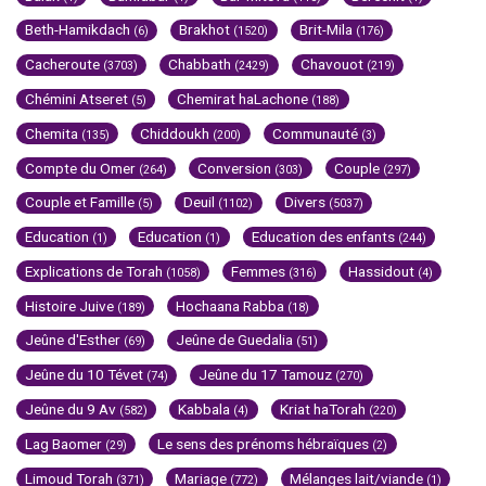
Beth-Hamikdach
Brakhot
Brit-Mila
(6)
(1520)
(176)
Cacheroute
Chabbath
Chavouot
(3703)
(2429)
(219)
Chémini Atseret
Chemirat haLachone
(5)
(188)
Chemita
Chiddoukh
Communauté
(135)
(200)
(3)
Compte du Omer
Conversion
Couple
(264)
(303)
(297)
Couple et Famille
Deuil
Divers
(5)
(1102)
(5037)
Education
Education
Education des enfants
(1)
(1)
(244)
Explications de Torah
Femmes
Hassidout
(1058)
(316)
(4)
Histoire Juive
Hochaana Rabba
(189)
(18)
Jeûne d'Esther
Jeûne de Guedalia
(69)
(51)
Jeûne du 10 Tévet
Jeûne du 17 Tamouz
(74)
(270)
Jeûne du 9 Av
Kabbala
Kriat haTorah
(582)
(4)
(220)
Lag Baomer
Le sens des prénoms hébraïques
(29)
(2)
Limoud Torah
Mariage
Mélanges lait/viande
(371)
(772)
(1)