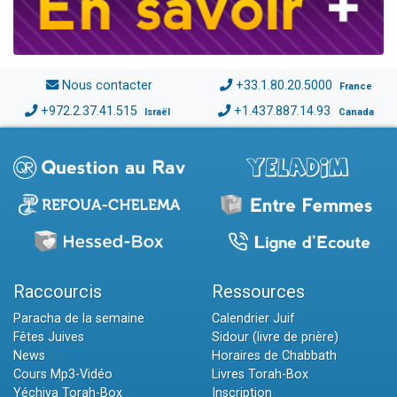
Nous contacter
+33.1.80.20.5000
France
+972.2.37.41.515
+1.437.887.14.93
Israël
Canada
Raccourcis
Ressources
Paracha de la semaine
Calendrier Juif
Fêtes Juives
Sidour (livre de prière)
News
Horaires de Chabbath
Cours Mp3-Vidéo
Livres Torah-Box
Yéchiva Torah-Box
Inscription