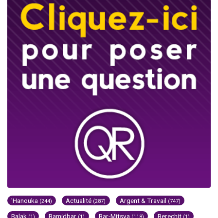
'Hanouka
Actualité
Argent & Travail
(244)
(287)
(747)
Balak
Bamidbar
Bar-Mitsva
Berechit
(1)
(1)
(118)
(1)