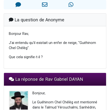
17 personnes viennent de demander une bénédiction
4 personnes viennent de nous rejoindre sur WhatsApp
Il reste 49 places pour étudier en groupe sur Zoom
La question de Anonyme
Eva vient de donner son Maasser
Eli vient de donner son Maasser
Bonjour Rav,
J’ai entendu qu’il existait un enfer de neige, "Guéhinom
Chel Chélèg".
Que cela signifie-t-il ?
La réponse de Rav Gabriel DAYAN
Bonjour,
Le Guéhinom Chel Chélèg est mentionné
dans le Talmud Yérouchalmi, Sanhédrin,