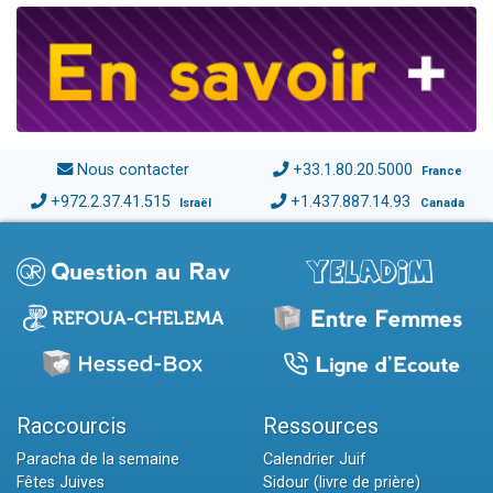
Nous contacter
+33.1.80.20.5000
France
+972.2.37.41.515
+1.437.887.14.93
Israël
Canada
Raccourcis
Ressources
Paracha de la semaine
Calendrier Juif
Fêtes Juives
Sidour (livre de prière)