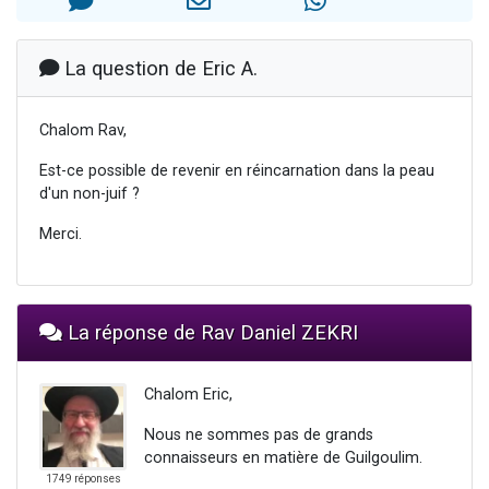
2 personnes viennent de nous rejoindre sur WhatsApp
2 nouvelles musiques dans Torah-Box Music
La question de Eric A.
3 personnes viennent de nous rejoindre sur WhatsApp
8 personnes viennent de faire un don pour Tsédaka : pauvres d'Israel
Chalom Rav,
2 personnes viennent de faire un don pour 1 Journée de Vacances Pour les Enfants
Est-ce possible de revenir en réincarnation dans la peau
d'un non-juif ?
Merci.
La réponse de Rav Daniel ZEKRI
Chalom Eric,
Nous ne sommes pas de grands
connaisseurs en matière de Guilgoulim.
1749 réponses