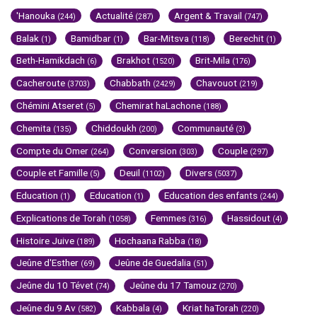
'Hanouka
Actualité
Argent & Travail
(244)
(287)
(747)
Balak
Bamidbar
Bar-Mitsva
Berechit
(1)
(1)
(118)
(1)
Beth-Hamikdach
Brakhot
Brit-Mila
(6)
(1520)
(176)
Cacheroute
Chabbath
Chavouot
(3703)
(2429)
(219)
Chémini Atseret
Chemirat haLachone
(5)
(188)
Chemita
Chiddoukh
Communauté
(135)
(200)
(3)
Compte du Omer
Conversion
Couple
(264)
(303)
(297)
Couple et Famille
Deuil
Divers
(5)
(1102)
(5037)
Education
Education
Education des enfants
(1)
(1)
(244)
Explications de Torah
Femmes
Hassidout
(1058)
(316)
(4)
Histoire Juive
Hochaana Rabba
(189)
(18)
Jeûne d'Esther
Jeûne de Guedalia
(69)
(51)
Jeûne du 10 Tévet
Jeûne du 17 Tamouz
(74)
(270)
Jeûne du 9 Av
Kabbala
Kriat haTorah
(582)
(4)
(220)