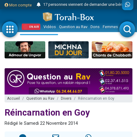
17 personnes viennent de demander une bénédiction
Mon compte
4 personnes viennent de nous rejoindre sur WhatsApp
Il reste 49 places pour étudier en groupe sur Zoom
Vidéos
Question au Rav
Dons
Femmes
Enfants
ON AIR
23 personnes viennent de faire un don pour Diane, 80 ans, dans un appartement insalubre
Eva vient de donner son Maasser
4 personnes viennent de nous rejoindre sur WhatsApp
3 personnes viennent de nous rejoindre sur WhatsApp
3 personnes viennent de faire un don pour 5 jours de vacances aux Orphelins
Odaya vient de donner son Maasser
13 personnes viennent de demander une bénédiction
2 personnes viennent de nous rejoindre sur WhatsApp
Accueil
Question au Rav
Divers
Réincarnation en Goy
30 personnes viennent de faire un don pour Sauvez la jambe de Yohan
Réincarnation en Goy
12 nouvelles musiques dans Torah-Box Music
Rédigé le Samedi 22 Novembre 2014
Il reste 49 places pour étudier en groupe sur Zoom
3 personnes viennent de nous rejoindre sur WhatsApp