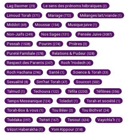
Lag Baomer
Le sens des prénoms hébraïques
(29)
(2)
Limoud Torah
Mariage
Mélanges lait/viande
(371)
(772)
(1)
Middot
Moussar
Musique juive
(69)
(154)
(1)
Non-Juifs
Nos Sages
Pensée Juive
(249)
(131)
(3087)
Pessah
Pourim
Prières
(1508)
(274)
(3)
Pureté Familiale
Relations & Pudeur
(578)
(528)
Respect des Parents
Roch 'Hodech
(247)
(4)
Roch Hachana
Santé
Science & Torah
(296)
(1)
(33)
Sexualité
Sim'hat Torah
Souccot
(8)
(47)
(502)
Talmud
Techouva
Téfila
Téfilines
(1)
(122)
(2230)
(356)
Temps Messianique
Toledot
Torah et société
(124)
(1)
(1)
Torah-Box & vous
Tou Béav
Tou Bichvat
(1)
(3)
(24)
Tsédaka
Tsitsit
Tsniout
Vayichla'h
(397)
(167)
(634)
(1)
Vézot Haberakha
Yom Kippour
(1)
(318)