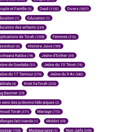
ouple et Famille
Deuil
Divers
(5)
(1102)
(5037)
ducation
Education
(1)
(1)
ducation des enfants
(244)
xplications de Torah
Femmes
(1058)
(316)
assidout
Histoire Juive
(4)
(189)
ochaana Rabba
Jeûne d'Esther
(18)
(69)
eûne de Guedalia
Jeûne du 10 Tévet
(51)
(74)
eûne du 17 Tamouz
Jeûne du 9 Av
(270)
(582)
abbala
Kriat haTorah
(4)
(220)
ag Baomer
(29)
e sens des prénoms hébraïques
(2)
imoud Torah
Mariage
(371)
(772)
élanges lait/viande
Middot
(1)
(69)
oussar
Musique juive
Non-Juifs
(154)
(1)
(249)