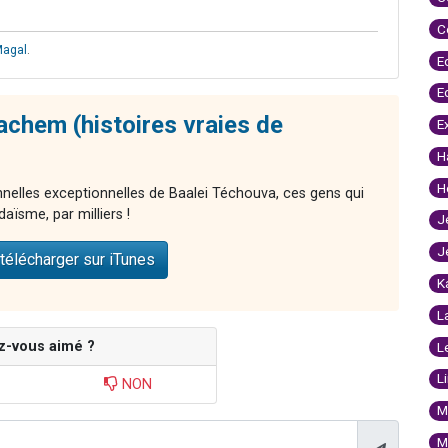
C
agal
.
E
E
chem (histoires vraies de
E
H
H
nnelles exceptionnelles de Baalei Téchouva, ces gens qui
aïsme, par milliers !
J
J
télécharger sur iTunes
K
L
z-vous aimé ?
L
L
NON
M
M