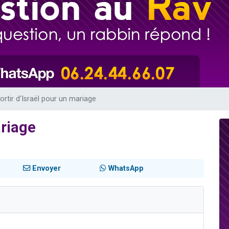
sion radio : Visions de grandeur n°104 : Le Chabbath et le Birkat Hamazone à 
 viennent de demander une bénédiction
de donner son Maasser
49 places pour étudier en groupe sur Zoom
 donner son Maasser
ortir d'Israël pour un mariage
ariage
Envoyer
WhatsApp