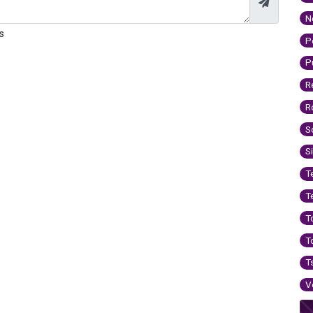
N
s
P
P
R
R
S
S
T
T
T
T
T
V