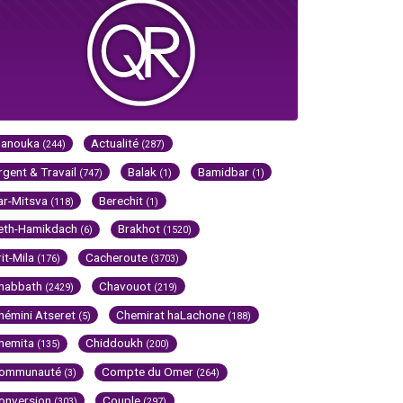
Hanouka
Actualité
(244)
(287)
rgent & Travail
Balak
Bamidbar
(747)
(1)
(1)
ar-Mitsva
Berechit
(118)
(1)
eth-Hamikdach
Brakhot
(6)
(1520)
rit-Mila
Cacheroute
(176)
(3703)
habbath
Chavouot
(2429)
(219)
hémini Atseret
Chemirat haLachone
(5)
(188)
hemita
Chiddoukh
(135)
(200)
ommunauté
Compte du Omer
(3)
(264)
onversion
Couple
(303)
(297)