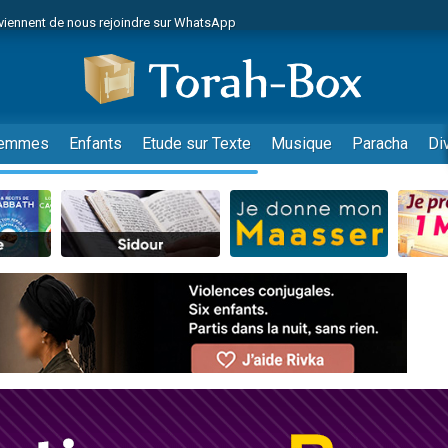
viennent de nous rejoindre sur WhatsApp
viennent de nous rejoindre sur WhatsApp
de donner son Maasser
es viennent de faire un don pour 5 jours de vacances aux Orphelins
es viennent de faire un don pour Diane, 80 ans, dans un appartement insalub
emmes
Enfants
Etude sur Texte
Musique
Paracha
Di
 viennent de demander une bénédiction
viennent de nous rejoindre sur WhatsApp
nnes viennent de faire un don pour Sauvez la jambe de Yohan
49 places pour étudier en groupe sur Zoom
lles musiques dans Torah-Box Music
viennent de nous rejoindre sur WhatsApp
viennent de nous rejoindre sur WhatsApp
viennent de nous rejoindre sur WhatsApp
les musiques dans Torah-Box Music
es viennent de faire un don pour Tsédaka : pauvres d'Israel