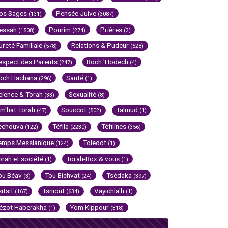
os Sages
Pensée Juive
(131)
(3087)
essah
Pourim
Prières
(1508)
(274)
(3)
ureté Familiale
Relations & Pudeur
(578)
(528)
espect des Parents
Roch 'Hodech
(247)
(4)
och Hachana
Santé
(296)
(1)
cience & Torah
Sexualité
(33)
(8)
im'hat Torah
Souccot
Talmud
(47)
(502)
(1)
echouva
Téfila
Téfilines
(122)
(2230)
(356)
emps Messianique
Toledot
(124)
(1)
orah et société
Torah-Box & vous
(1)
(1)
ou Béav
Tou Bichvat
Tsédaka
(3)
(24)
(397)
sitsit
Tsniout
Vayichla'h
(167)
(634)
(1)
ézot Haberakha
Yom Kippour
(1)
(318)