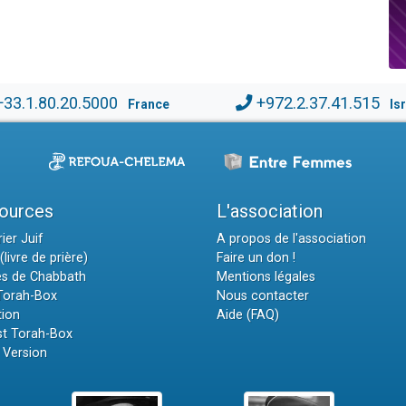
+33.1.80.20.5000
+972.2.37.41.515
France
Is
ources
L'association
ier Juif
A propos de l'association
(livre de prière)
Faire un don !
es de Chabbath
Mentions légales
 Torah-Box
Nous contacter
tion
Aide (FAQ)
t Torah-Box
 Version