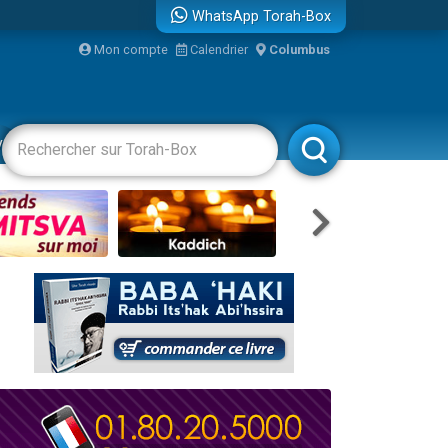
WhatsApp Torah-Box
Mon compte
Calendrier
Columbus
re
vertissements
Livres
Rabbanim