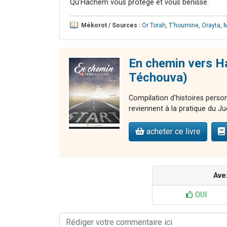
Qu’Hachem vous protège et vous bénisse.
Mékorot / Sources :
Or Torah
,
T'houmine
,
Orayta
,
M
En chemin vers Ha
Téchouva)
Compilation d'histoires perso
reviennent à la pratique du Jud
acheter ce livre
Ave
OUI