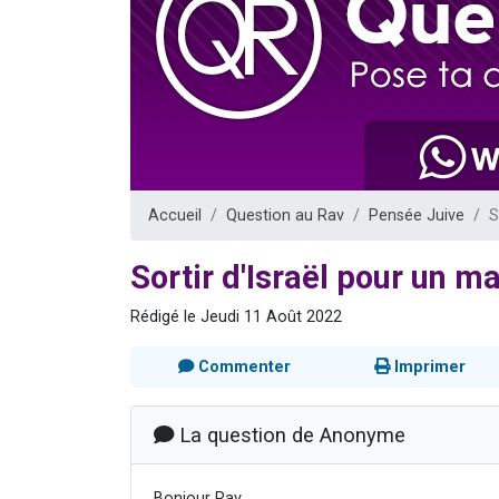
Nouvelle émis
61 personnes
Ariel vient 
Il reste 
Eva vient de
Accueil
Question au Rav
Pensée Juive
S
Sortir d'Israël pour un m
Rédigé le Jeudi 11 Août 2022
Commenter
Imprimer
La question de Anonyme
Bonjour Rav,