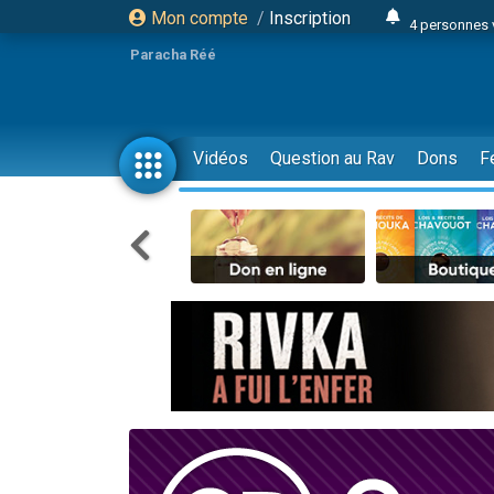
Mon compte
/
Inscription
4 personnes 
3 personnes 
Paracha Réé
Odaya vient 
3 personn
3 personn
Vidéos
Question au Rav
Dons
F
13 personnes
2 personnes 
30 perso
Il reste 
12 nouve
3 personnes 
2 personnes 
3 personnes 
2 nouvel
8 personn