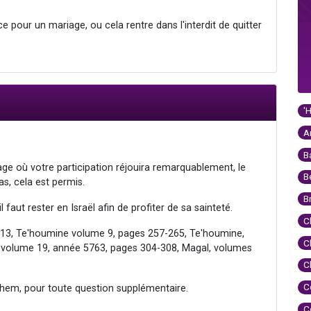
ance pour un mariage, ou cela rentre dans l'interdit de quitter
'
A
B
age où votre participation réjouira remarquablement, le
B
as, cela est permis.
B
l faut rester en Israël afin de profiter de sa sainteté.
C
113, Te'houmine volume 9, pages 257-265, Te'houmine,
C
 volume 19, année 5763, pages 304-308, Magal, volumes
C
C
hem, pour toute question supplémentaire.
C