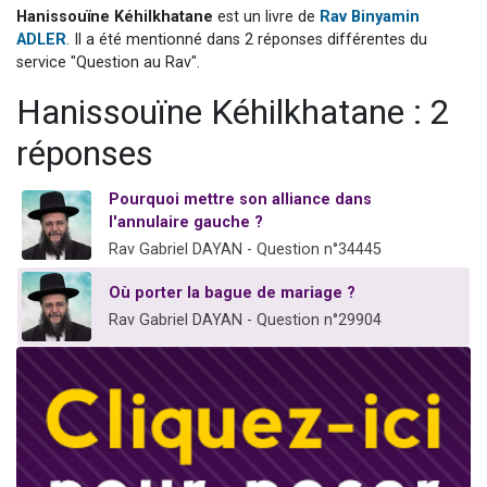
Hanissouïne Kéhilkhatane
est un livre de
Rav Binyamin
17 personnes viennent de demander une bénédiction
ADLER
. Il a été mentionné dans 2 réponses différentes du
4 personnes viennent de nous rejoindre sur WhatsApp
service "Question au Rav".
Il reste 49 places pour étudier en groupe sur Zoom
Hanissouïne Kéhilkhatane : 2
Eva vient de donner son Maasser
réponses
Eli vient de donner son Maasser
Pourquoi mettre son alliance dans
l'annulaire gauche ?
Rav Gabriel DAYAN - Question n°34445
Où porter la bague de mariage ?
Rav Gabriel DAYAN - Question n°29904