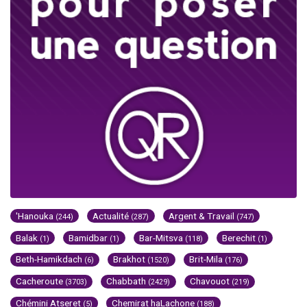
'Hanouka
Actualité
Argent & Travail
(244)
(287)
(747)
Balak
Bamidbar
Bar-Mitsva
Berechit
(1)
(1)
(118)
(1)
Beth-Hamikdach
Brakhot
Brit-Mila
(6)
(1520)
(176)
Cacheroute
Chabbath
Chavouot
(3703)
(2429)
(219)
Chémini Atseret
Chemirat haLachone
(5)
(188)