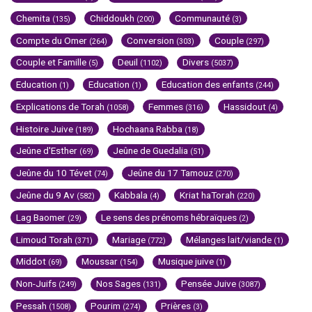
Chemita
Chiddoukh
Communauté
(135)
(200)
(3)
Compte du Omer
Conversion
Couple
(264)
(303)
(297)
Couple et Famille
Deuil
Divers
(5)
(1102)
(5037)
Education
Education
Education des enfants
(1)
(1)
(244)
Explications de Torah
Femmes
Hassidout
(1058)
(316)
(4)
Histoire Juive
Hochaana Rabba
(189)
(18)
Jeûne d'Esther
Jeûne de Guedalia
(69)
(51)
Jeûne du 10 Tévet
Jeûne du 17 Tamouz
(74)
(270)
Jeûne du 9 Av
Kabbala
Kriat haTorah
(582)
(4)
(220)
Lag Baomer
Le sens des prénoms hébraïques
(29)
(2)
Limoud Torah
Mariage
Mélanges lait/viande
(371)
(772)
(1)
Middot
Moussar
Musique juive
(69)
(154)
(1)
Non-Juifs
Nos Sages
Pensée Juive
(249)
(131)
(3087)
Pessah
Pourim
Prières
(1508)
(274)
(3)