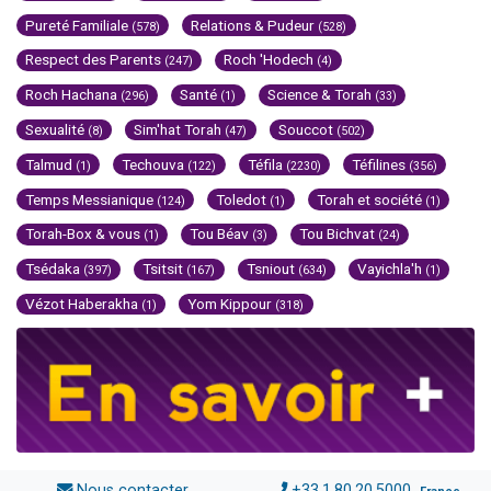
Pureté Familiale
Relations & Pudeur
(578)
(528)
Respect des Parents
Roch 'Hodech
(247)
(4)
Roch Hachana
Santé
Science & Torah
(296)
(1)
(33)
Sexualité
Sim'hat Torah
Souccot
(8)
(47)
(502)
Talmud
Techouva
Téfila
Téfilines
(1)
(122)
(2230)
(356)
Temps Messianique
Toledot
Torah et société
(124)
(1)
(1)
Torah-Box & vous
Tou Béav
Tou Bichvat
(1)
(3)
(24)
Tsédaka
Tsitsit
Tsniout
Vayichla'h
(397)
(167)
(634)
(1)
Vézot Haberakha
Yom Kippour
(1)
(318)
Nous contacter
+33.1.80.20.5000