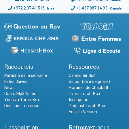
France
+972.2.37.41.515
+1.437.887.14.93
Israël
Canada
Raccourcis
Ressources
Paracha de la semaine
Calendrier Juif
Fêtes Juives
Sidour (livre de prière)
News
Horaires de Chabbath
Cours Mp3-Vidéo
Livres Torah-Box
Yéchiva Torah-Box
Inscription
Dédicacer un cours
Podcast Torah-Box
English Version
L'association
Retrouvez-nous...