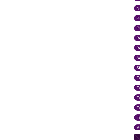
N
P
P
R
R
S
S
T
T
T
T
T
V