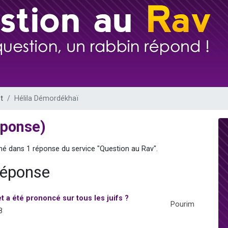
viennent de nous rejoindre sur WhatsApp
viennent de nous rejoindre sur WhatsApp
es viennent de faire un don pour 5 jours de vacances aux Orphelins
de donner son Maasser
es viennent de faire un don pour Tsédaka : pauvres d'Israel
t
Hélila Démordékhaï
éponse)
nné dans 1 réponse du service "Question au Rav".
réponse
t a été prononcé sur tous les juifs ?
Pourim
8