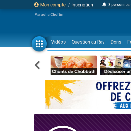
Mon compte
/
Inscription
3 personnes 
11 personnes
Paracha Choftim
3 personn
Il reste 
2 personnes 
Vidéos
Question au Rav
Dons
F
29 personnes
Il reste 
2 personnes 
6 personnes 
4 personn
2 personn
4 personnes 
17 personnes
Il reste 
Eva vient de