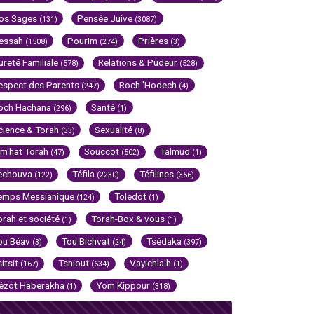
os Sages
Pensée Juive
(131)
(3087)
essah
Pourim
Prières
(1508)
(274)
(3)
ureté Familiale
Relations & Pudeur
(578)
(528)
espect des Parents
Roch 'Hodech
(247)
(4)
och Hachana
Santé
(296)
(1)
cience & Torah
Sexualité
(33)
(8)
im'hat Torah
Souccot
Talmud
(47)
(502)
(1)
echouva
Téfila
Téfilines
(122)
(2230)
(356)
emps Messianique
Toledot
(124)
(1)
orah et société
Torah-Box & vous
(1)
(1)
ou Béav
Tou Bichvat
Tsédaka
(3)
(24)
(397)
sitsit
Tsniout
Vayichla'h
(167)
(634)
(1)
ézot Haberakha
Yom Kippour
(1)
(318)