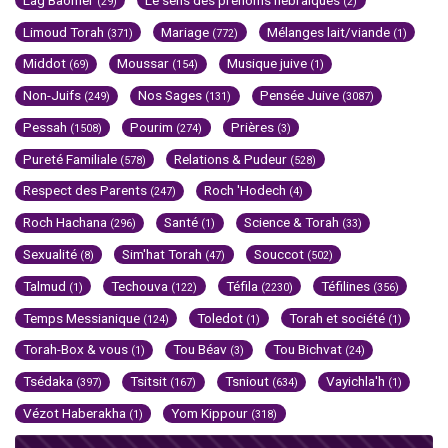
(29)
(2)
Limoud Torah
Mariage
Mélanges lait/viande
(371)
(772)
(1)
Middot
Moussar
Musique juive
(69)
(154)
(1)
Non-Juifs
Nos Sages
Pensée Juive
(249)
(131)
(3087)
Pessah
Pourim
Prières
(1508)
(274)
(3)
Pureté Familiale
Relations & Pudeur
(578)
(528)
Respect des Parents
Roch 'Hodech
(247)
(4)
Roch Hachana
Santé
Science & Torah
(296)
(1)
(33)
Sexualité
Sim'hat Torah
Souccot
(8)
(47)
(502)
Talmud
Techouva
Téfila
Téfilines
(1)
(122)
(2230)
(356)
Temps Messianique
Toledot
Torah et société
(124)
(1)
(1)
Torah-Box & vous
Tou Béav
Tou Bichvat
(1)
(3)
(24)
Tsédaka
Tsitsit
Tsniout
Vayichla'h
(397)
(167)
(634)
(1)
Vézot Haberakha
Yom Kippour
(1)
(318)