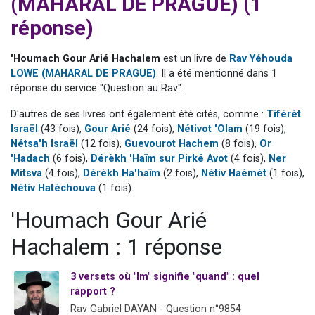
(MAHARAL DE PRAGUE) (1
Nouvelle émission radio : Visions de grandeur n°104 : Le Chabbath et le Birkat Hamazone à travers le temps
réponse)
61 personnes viennent de demander une bénédiction
Ariel vient de donner son Maasser
'Houmach Gour Arié Hachalem
est un livre de
Rav Yéhouda
LOWE (MAHARAL DE PRAGUE)
. Il a été mentionné dans 1
Il reste 49 places pour étudier en groupe sur Zoom
réponse du service "Question au Rav".
Eva vient de donner son Maasser
D'autres de ses livres ont également été cités, comme :
Tiférèt
Israël
(43 fois),
Gour Arié
(24 fois),
Nétivot 'Olam
(19 fois),
Nétsa'h Israël
(12 fois),
Guevourot Hachem
(8 fois),
Or
'Hadach
(6 fois),
Dérèkh 'Haïm sur Pirké Avot
(4 fois),
Ner
Mitsva
(4 fois),
Dérèkh Ha'haïm
(2 fois),
Nétiv Haémèt
(1 fois),
Nétiv Hatéchouva
(1 fois).
'Houmach Gour Arié
Hachalem : 1 réponse
3 versets où "Im" signifie "quand" : quel
rapport ?
Rav Gabriel DAYAN - Question n°9854