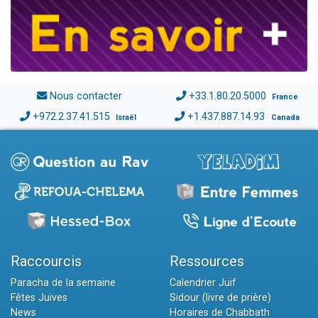
Nous contacter
+33.1.80.20.5000
France
+972.2.37.41.515
+1.437.887.14.93
Israël
Canada
Raccourcis
Ressources
Paracha de la semaine
Calendrier Juif
Fêtes Juives
Sidour (livre de prière)
News
Horaires de Chabbath