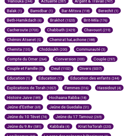
'Hanouka
Actualité
Argent & Travail
(244)
(287)
(747)
Balak
Bamidbar
Bar-Mitsva
Berechit
(1)
(1)
(118)
(1)
Beth-Hamikdach
Brakhot
Brit-Mila
(6)
(1520)
(176)
Cacheroute
Chabbath
Chavouot
(3703)
(2429)
(219)
Chémini Atseret
Chemirat haLachone
(5)
(188)
Chemita
Chiddoukh
Communauté
(135)
(200)
(3)
Compte du Omer
Conversion
Couple
(264)
(303)
(297)
Couple et Famille
Deuil
Divers
(5)
(1102)
(5037)
Education
Education
Education des enfants
(1)
(1)
(244)
Explications de Torah
Femmes
Hassidout
(1057)
(316)
(4)
Histoire Juive
Hochaana Rabba
(189)
(18)
Jeûne d'Esther
Jeûne de Guedalia
(69)
(51)
Jeûne du 10 Tévet
Jeûne du 17 Tamouz
(74)
(269)
Jeûne du 9 Av
Kabbala
Kriat haTorah
(581)
(4)
(220)
Lag Baomer
Le sens des prénoms hébraïques