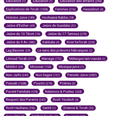
Education
Education
Education des enfants
(1)
(1)
(244)
Explications de Torah
Femmes
Hassidout
(1058)
(316)
(4)
Histoire Juive
Hochaana Rabba
(189)
(18)
Jeûne d'Esther
Jeûne de Guedalia
(69)
(51)
Jeûne du 10 Tévet
Jeûne du 17 Tamouz
(74)
(270)
Jeûne du 9 Av
Kabbala
Kriat haTorah
(582)
(4)
(220)
Lag Baomer
Le sens des prénoms hébraïques
(29)
(2)
Limoud Torah
Mariage
Mélanges lait/viande
(371)
(772)
(1)
Middot
Moussar
Musique juive
(69)
(154)
(1)
Non-Juifs
Nos Sages
Pensée Juive
(249)
(131)
(3087)
Pessah
Pourim
Prières
(1508)
(274)
(3)
Pureté Familiale
Relations & Pudeur
(578)
(528)
Respect des Parents
Roch 'Hodech
(247)
(4)
Roch Hachana
Santé
Science & Torah
(296)
(1)
(33)