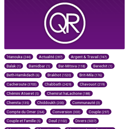
'Hanouka
Actualité
Argent & Travail
(244)
(287)
(747)
Balak
Bamidbar
Bar-Mitsva
Berechit
(1)
(1)
(118)
(1)
Beth-Hamikdach
Brakhot
Brit-Mila
(6)
(1520)
(176)
Cacheroute
Chabbath
Chavouot
(3703)
(2429)
(219)
Chémini Atseret
Chemirat haLachone
(5)
(188)
Chemita
Chiddoukh
Communauté
(135)
(200)
(3)
Compte du Omer
Conversion
Couple
(264)
(303)
(297)
Couple et Famille
Deuil
Divers
(5)
(1102)
(5037)