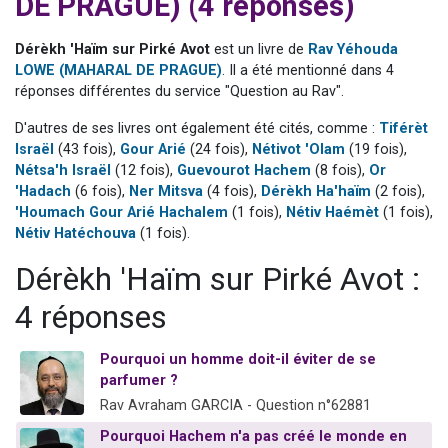
DE PRAGUE) (4 réponses)
Nouvelle émission radio : Visions de grandeur n°104 : Le Chabbath et le Birkat Hamazone à travers le temps
61 personnes viennent de demander une bénédiction
Dérèkh 'Haïm sur Pirké Avot
est un livre de
Rav Yéhouda
LOWE (MAHARAL DE PRAGUE)
. Il a été mentionné dans 4
Ariel vient de donner son Maasser
réponses différentes du service "Question au Rav".
Il reste 49 places pour étudier en groupe sur Zoom
D'autres de ses livres ont également été cités, comme :
Tiférèt
Eva vient de donner son Maasser
Israël
(43 fois),
Gour Arié
(24 fois),
Nétivot 'Olam
(19 fois),
Nétsa'h Israël
(12 fois),
Guevourot Hachem
(8 fois),
Or
'Hadach
(6 fois),
Ner Mitsva
(4 fois),
Dérèkh Ha'haïm
(2 fois),
'Houmach Gour Arié Hachalem
(1 fois),
Nétiv Haémèt
(1 fois),
Nétiv Hatéchouva
(1 fois).
Dérèkh 'Haïm sur Pirké Avot :
4 réponses
Pourquoi un homme doit-il éviter de se
parfumer ?
Rav Avraham GARCIA - Question n°62881
Pourquoi Hachem n'a pas créé le monde en