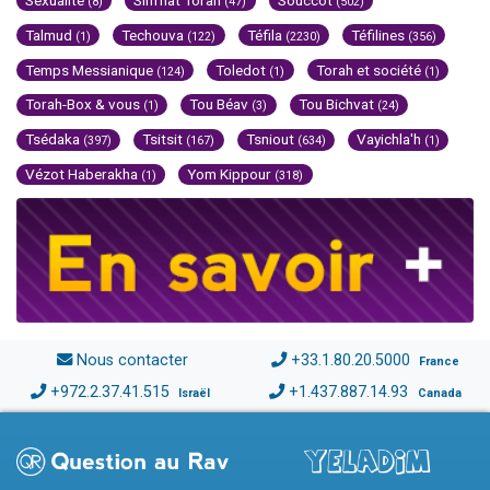
Sexualité
Sim'hat Torah
Souccot
(8)
(47)
(502)
Talmud
Techouva
Téfila
Téfilines
(1)
(122)
(2230)
(356)
Temps Messianique
Toledot
Torah et société
(124)
(1)
(1)
Torah-Box & vous
Tou Béav
Tou Bichvat
(1)
(3)
(24)
Tsédaka
Tsitsit
Tsniout
Vayichla'h
(397)
(167)
(634)
(1)
Vézot Haberakha
Yom Kippour
(1)
(318)
Nous contacter
+33.1.80.20.5000
France
+972.2.37.41.515
+1.437.887.14.93
Israël
Canada