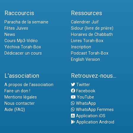
Raccourcis
Ressources
Paracha de la semaine
Calendrier Juif
Fêtes Juives
Sidour (livre de prière)
News
Horaires de Chabbath
Cours Mp3-Vidéo
Livres Torah-Box
Yéchiva Torah-Box
Inscription
Dédicacer un cours
Podcast Torah-Box
English Version
L'association
Retrouvez-nous...
A propos de l'association
Twitter
Faire un don !
Facebook
Mentions légales
YouTube
Nous contacter
WhatsApp
Aide (FAQ)
WhatsApp Femmes
Application iOS
Application Android