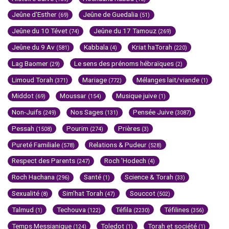
Jeûne d'Esther
Jeûne de Guedalia
(69)
(51)
Jeûne du 10 Tévet
Jeûne du 17 Tamouz
(74)
(269)
Jeûne du 9 Av
Kabbala
Kriat haTorah
(581)
(4)
(220)
Lag Baomer
Le sens des prénoms hébraïques
(29)
(2)
Limoud Torah
Mariage
Mélanges lait/viande
(371)
(772)
(1)
Middot
Moussar
Musique juive
(69)
(154)
(1)
Non-Juifs
Nos Sages
Pensée Juive
(249)
(131)
(3087)
Pessah
Pourim
Prières
(1508)
(274)
(3)
Pureté Familiale
Relations & Pudeur
(578)
(528)
Respect des Parents
Roch 'Hodech
(247)
(4)
Roch Hachana
Santé
Science & Torah
(296)
(1)
(33)
Sexualité
Sim'hat Torah
Souccot
(8)
(47)
(502)
Talmud
Techouva
Téfila
Téfilines
(1)
(122)
(2230)
(356)
Temps Messianique
Toledot
Torah et société
(124)
(1)
(1)