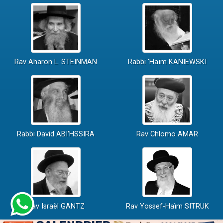
Rav Aharon L. STEINMAN
Rabbi 'Haïm KANIEWSKI
Rabbi David ABI'HSSIRA
Rav Chlomo AMAR
Rav Israël GANTZ
Rav Yossef-Haïm SITRUK