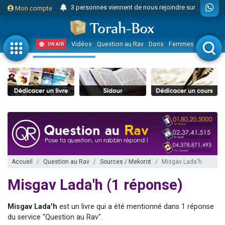
3 personnes viennent de nous rejoindre sur WhatsApp
Mon compte
Odaya vient de donner son Maasser
3 personnes viennent de faire un don pour 5 jours de vacances aux Orphelins
Vidéos
Question au Rav
Dons
Femmes
Enfants
ON AIR
3 personnes viennent de faire un don pour Diane, 80 ans, dans un appartement insalubre
2 personnes viennent de nous rejoindre sur WhatsApp
13 personnes viennent de demander une bénédiction
30 personnes viennent de faire un don pour Sauvez la jambe de Yohan
Il reste 49 places pour étudier en groupe sur Zoom
12 nouvelles musiques dans Torah-Box Music
3 personnes viennent de nous rejoindre sur WhatsApp
2 personnes viennent de nous rejoindre sur WhatsApp
Accueil
Question au Rav
Sources / Mekorot
Misgav Lada'h
2 nouvelles musiques dans Torah-Box Music
Misgav Lada'h (1 réponse)
3 personnes viennent de nous rejoindre sur WhatsApp
8 personnes viennent de faire un don pour Tsédaka : pauvres d'Israel
Misgav Lada'h
est un livre qui a été mentionné dans 1 réponse
du service "Question au Rav".
Nouvelle émission radio : Visions de grandeur n°104 : Le Chabbath et le Birkat Hamazone à travers le temps