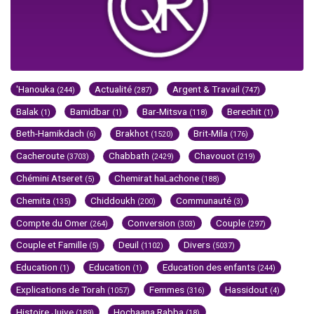
'Hanouka
Actualité
Argent & Travail
(244)
(287)
(747)
Balak
Bamidbar
Bar-Mitsva
Berechit
(1)
(1)
(118)
(1)
Beth-Hamikdach
Brakhot
Brit-Mila
(6)
(1520)
(176)
Cacheroute
Chabbath
Chavouot
(3703)
(2429)
(219)
Chémini Atseret
Chemirat haLachone
(5)
(188)
Chemita
Chiddoukh
Communauté
(135)
(200)
(3)
Compte du Omer
Conversion
Couple
(264)
(303)
(297)
Couple et Famille
Deuil
Divers
(5)
(1102)
(5037)
Education
Education
Education des enfants
(1)
(1)
(244)
Explications de Torah
Femmes
Hassidout
(1057)
(316)
(4)
Histoire Juive
Hochaana Rabba
(189)
(18)