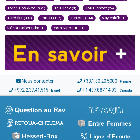
Torah-Box & vous
Tou Béav
Tou Bichvat
(1)
(3)
(24)
Tsédaka
Tsitsit
Tsniout
Vayichla'h
(397)
(167)
(634)
(1)
Vézot Haberakha
Yom Kippour
(1)
(318)
Nous contacter
+33.1.80.20.5000
France
+972.2.37.41.515
+1.437.887.14.93
Israël
Canada