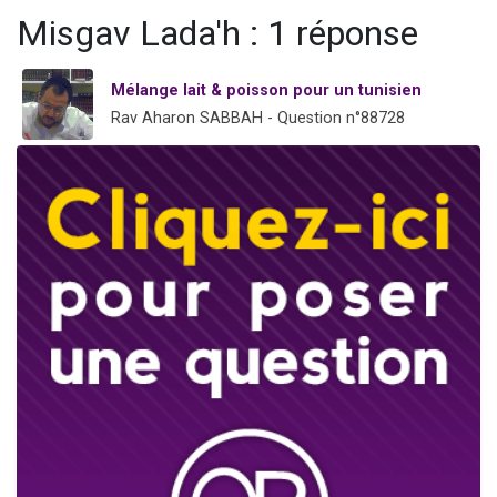
61 personnes viennent de demander une bénédiction
Misgav Lada'h : 1 réponse
Il reste 49 places pour étudier en groupe sur Zoom
Ariel vient de donner son Maasser
Mélange lait & poisson pour un tunisien
Rav Aharon SABBAH - Question n°88728
Nathaniel vient de donner son Maasser
4 personnes viennent de nous rejoindre sur WhatsApp