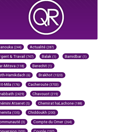
Hanouka
Actualité
(244)
(287)
rgent & Travail
Balak
Bamidbar
(747)
(1)
(1)
ar-Mitsva
Berechit
(118)
(1)
eth-Hamikdach
Brakhot
(6)
(1520)
rit-Mila
Cacheroute
(176)
(3703)
habbath
Chavouot
(2429)
(219)
hémini Atseret
Chemirat haLachone
(5)
(188)
hemita
Chiddoukh
(135)
(200)
ommunauté
Compte du Omer
(3)
(264)
onversion
Couple
(303)
(297)