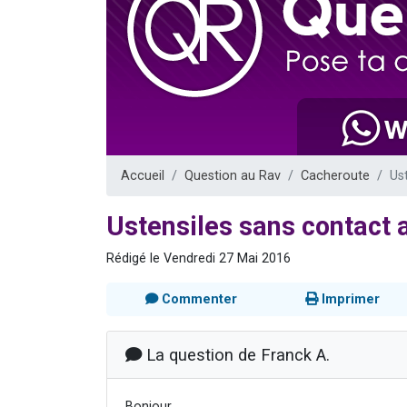
Il reste 
12 nouve
3 personnes 
2 personnes 
2 personnes 
Accueil
Question au Rav
Cacheroute
Us
Ustensiles sans contact a
Rédigé le Vendredi 27 Mai 2016
Commenter
Imprimer
La question de Franck A.
Bonjour,