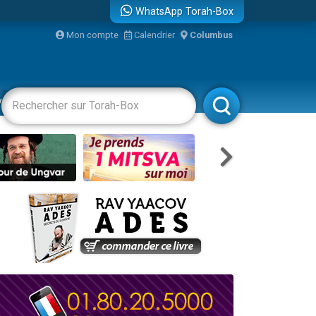
WhatsApp Torah-Box
...
Mon compte
Calendrier
Columbus
vertissements
Livres
Rabbanim
bre