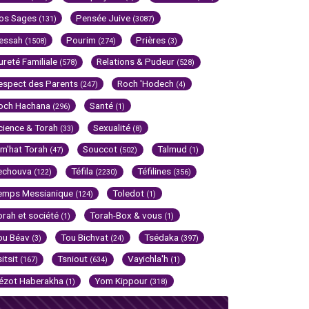
os Sages
Pensée Juive
(131)
(3087)
essah
Pourim
Prières
(1508)
(274)
(3)
ureté Familiale
Relations & Pudeur
(578)
(528)
espect des Parents
Roch 'Hodech
(247)
(4)
och Hachana
Santé
(296)
(1)
cience & Torah
Sexualité
(33)
(8)
im'hat Torah
Souccot
Talmud
(47)
(502)
(1)
echouva
Téfila
Téfilines
(122)
(2230)
(356)
emps Messianique
Toledot
(124)
(1)
orah et société
Torah-Box & vous
(1)
(1)
ou Béav
Tou Bichvat
Tsédaka
(3)
(24)
(397)
sitsit
Tsniout
Vayichla'h
(167)
(634)
(1)
ézot Haberakha
Yom Kippour
(1)
(318)