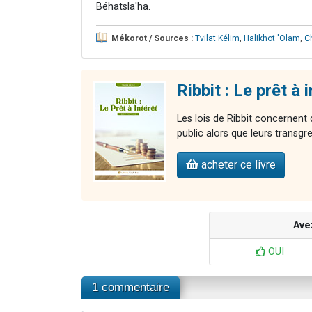
Béhatsla'ha.
Mékorot / Sources :
Tvilat Kélim
,
Halikhot 'Olam
,
C
Ribbit : Le prêt à 
Les lois de Ribbit concernen
public alors que leurs transgr
acheter ce livre
Ave
OUI
1 commentaire