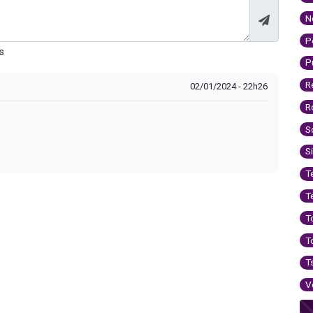
N
P
s
P
R
02/01/2024 - 22h26
R
S
S
T
T
T
T
T
V