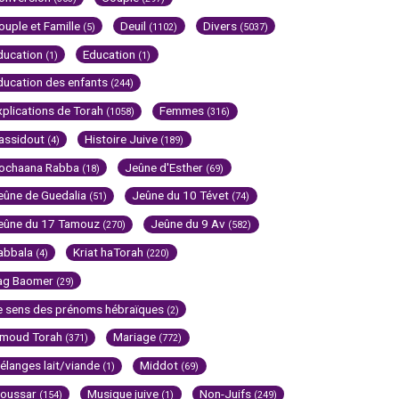
ouple et Famille
Deuil
Divers
(5)
(1102)
(5037)
ducation
Education
(1)
(1)
ducation des enfants
(244)
xplications de Torah
Femmes
(1058)
(316)
assidout
Histoire Juive
(4)
(189)
ochaana Rabba
Jeûne d'Esther
(18)
(69)
eûne de Guedalia
Jeûne du 10 Tévet
(51)
(74)
eûne du 17 Tamouz
Jeûne du 9 Av
(270)
(582)
abbala
Kriat haTorah
(4)
(220)
ag Baomer
(29)
e sens des prénoms hébraïques
(2)
imoud Torah
Mariage
(371)
(772)
élanges lait/viande
Middot
(1)
(69)
oussar
Musique juive
Non-Juifs
(154)
(1)
(249)