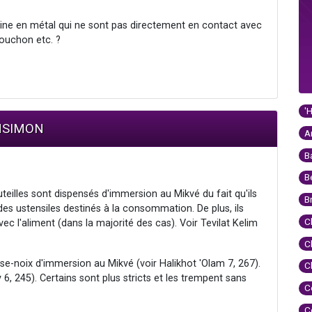
sine en métal qui ne sont pas directement en contact avec
-bouchon etc. ?
'
ENSIMON
A
B
B
teilles sont dispensés d'immersion au Mikvé du fait qu'ils
B
s ustensiles destinés à la consommation. De plus, ils
C
ec l'aliment (dans la majorité des cas). Voir Tevilat Kelim
C
e-noix d'immersion au Mikvé (voir Halikhot 'Olam 7, 267).
C
6, 245). Certains sont plus stricts et les trempent sans
C
C