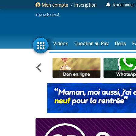
Mon compte
/
Inscription
6 personnes 
4 personn
Paracha Réé
2 personn
17 personnes
4 personnes 
Vidéos
Question au Rav
Dons
F
Il reste 
23 person
Eva vient de
4 personnes 
3 personnes 
3 personn
Odaya vient 
13 personnes
2 personnes 
30 perso