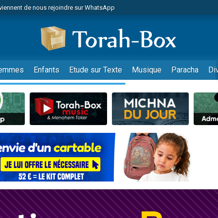
viennent de nous rejoindre sur WhatsApp
es viennent de faire un don pour Reloger Rivka, 6 enfants, victime de violences
es viennent de faire un don pour 1 Journée de Vacances Pour les Enfants
 viennent de demander une bénédiction
viennent de nous rejoindre sur WhatsApp
emmes
Enfants
Etude sur Texte
Musique
Paracha
Di
49 places pour étudier en groupe sur Zoom
nes viennent de faire un don pour Diane, 80 ans, dans un appartement insalu
 donner son Maasser
viennent de nous rejoindre sur WhatsApp
viennent de nous rejoindre sur WhatsApp
es viennent de faire un don pour 5 jours de vacances aux Orphelins
de donner son Maasser
 viennent de demander une bénédiction
viennent de nous rejoindre sur WhatsApp
nnes viennent de faire un don pour Sauvez la jambe de Yohan