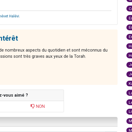
C
hévet Halévi
.
E
E
intérêt
E
H
t de nombreux aspects du quotidien et sont méconnus du
H
essions sont très graves aux yeux de la Torah.
J
J
K
L
z-vous aimé ?
L
NON
L
M
M