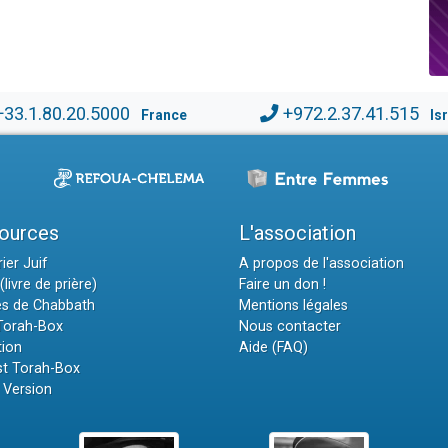
+33.1.80.20.5000
+972.2.37.41.515
France
Is
ources
L'association
ier Juif
A propos de l'association
(livre de prière)
Faire un don !
es de Chabbath
Mentions légales
 Torah-Box
Nous contacter
tion
Aide (FAQ)
t Torah-Box
 Version