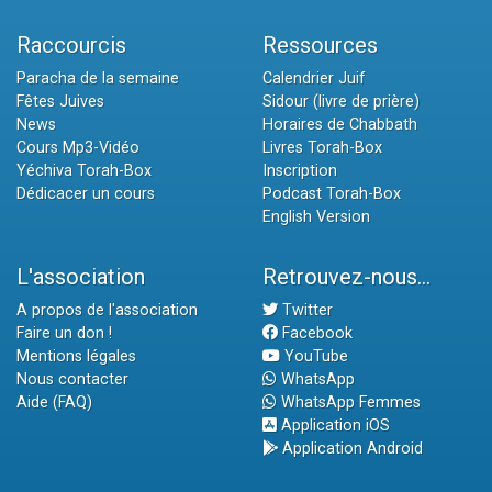
Raccourcis
Ressources
Paracha de la semaine
Calendrier Juif
Fêtes Juives
Sidour (livre de prière)
News
Horaires de Chabbath
Cours Mp3-Vidéo
Livres Torah-Box
Yéchiva Torah-Box
Inscription
Dédicacer un cours
Podcast Torah-Box
English Version
L'association
Retrouvez-nous...
A propos de l'association
Twitter
Faire un don !
Facebook
Mentions légales
YouTube
Nous contacter
WhatsApp
Aide (FAQ)
WhatsApp Femmes
Application iOS
Application Android