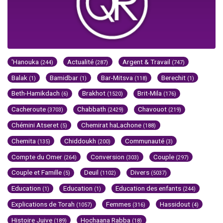
'Hanouka
Actualité
Argent & Travail
(244)
(287)
(747)
Balak
Bamidbar
Bar-Mitsva
Berechit
(1)
(1)
(118)
(1)
Beth-Hamikdach
Brakhot
Brit-Mila
(6)
(1520)
(176)
Cacheroute
Chabbath
Chavouot
(3703)
(2429)
(219)
Chémini Atseret
Chemirat haLachone
(5)
(188)
Chemita
Chiddoukh
Communauté
(135)
(200)
(3)
Compte du Omer
Conversion
Couple
(264)
(303)
(297)
Couple et Famille
Deuil
Divers
(5)
(1102)
(5037)
Education
Education
Education des enfants
(1)
(1)
(244)
Explications de Torah
Femmes
Hassidout
(1057)
(316)
(4)
Histoire Juive
Hochaana Rabba
(189)
(18)