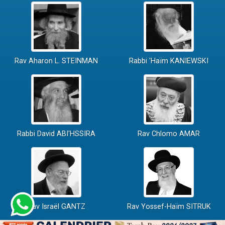
Rav Aharon L. STEINMAN
Rabbi 'Haïm KANIEWSKI
Rabbi David ABI'HSSIRA
Rav Chlomo AMAR
Rav Israël GANTZ
Rav Yossef-Haïm SITRUK