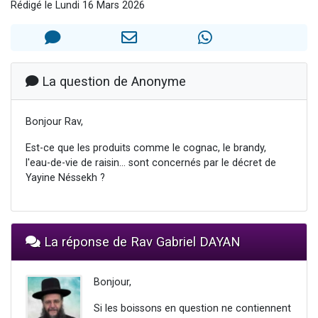
Rédigé le Lundi 16 Mars 2026
Nouvelle émission radio : Visions de grandeur n°104 : Le Chabbath et le Birkat Hamazone à travers le temps
61 personnes viennent de demander une bénédiction
Ariel vient de donner son Maasser
Il reste 49 places pour étudier en groupe sur Zoom
La question de Anonyme
Eva vient de donner son Maasser
Bonjour Rav,
Est-ce que les produits comme le cognac, le brandy,
l'eau-de-vie de raisin... sont concernés par le décret de
Yayine Néssekh ?
La réponse de Rav Gabriel DAYAN
Bonjour,
Si les boissons en question ne contiennent