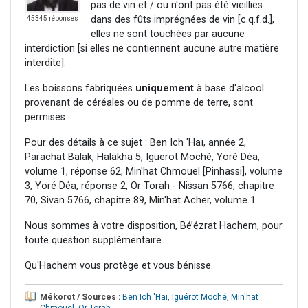
pas de vin et / ou n'ont pas été vieillies
dans des fûts imprégnées de vin [c.q.f.d.],
45345 réponses
elles ne sont touchées par aucune
interdiction [si elles ne contiennent aucune autre matière
interdite].
Les boissons fabriquées
uniquement
à base d'alcool
provenant de céréales ou de pomme de terre, sont
permises.
Pour des détails à ce sujet : Ben Ich 'Haï, année 2,
Parachat Balak, Halakha 5, Iguerot Moché, Yoré Déa,
volume 1, réponse 62, Min'hat Chmouel [Pinhassi], volume
3, Yoré Déa, réponse 2, Or Torah - Nissan 5766, chapitre
70, Sivan 5766, chapitre 89, Min'hat Acher, volume 1.
Nous sommes à votre disposition, Bé’ézrat Hachem, pour
toute question supplémentaire.
Qu'Hachem vous protège et vous bénisse.
Mékorot / Sources :
Ben Ich 'Haï
,
Iguérot Moché
,
Min'hat