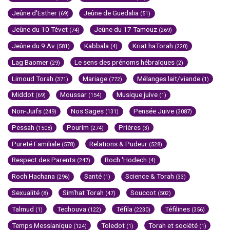
Jeûne d'Esther
Jeûne de Guedalia
(69)
(51)
Jeûne du 10 Tévet
Jeûne du 17 Tamouz
(74)
(269)
Jeûne du 9 Av
Kabbala
Kriat haTorah
(581)
(4)
(220)
Lag Baomer
Le sens des prénoms hébraïques
(29)
(2)
Limoud Torah
Mariage
Mélanges lait/viande
(371)
(772)
(1)
Middot
Moussar
Musique juive
(69)
(154)
(1)
Non-Juifs
Nos Sages
Pensée Juive
(249)
(131)
(3087)
Pessah
Pourim
Prières
(1508)
(274)
(3)
Pureté Familiale
Relations & Pudeur
(578)
(528)
Respect des Parents
Roch 'Hodech
(247)
(4)
Roch Hachana
Santé
Science & Torah
(296)
(1)
(33)
Sexualité
Sim'hat Torah
Souccot
(8)
(47)
(502)
Talmud
Techouva
Téfila
Téfilines
(1)
(122)
(2230)
(356)
Temps Messianique
Toledot
Torah et société
(124)
(1)
(1)