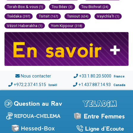
Torah-Box & vous
Tou Béav
Tou Bichvat
(1)
(3)
(24)
Tsédaka
Tsitsit
Tsniout
Vayichla'h
(397)
(167)
(634)
(1)
Vézot Haberakha
Yom Kippour
(1)
(318)
Nous contacter
+33.1.80.20.5000
France
+972.2.37.41.515
+1.437.887.14.93
Israël
Canada