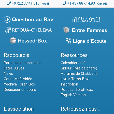
+972.2.37.41.515
+1.437.887.14.93
Israël
Canada
Raccourcis
Ressources
Paracha de la semaine
Calendrier Juif
Fêtes Juives
Sidour (livre de prière)
News
Horaires de Chabbath
Cours Mp3-Vidéo
Livres Torah-Box
Yéchiva Torah-Box
Inscription
Dédicacer un cours
Podcast Torah-Box
English Version
L'association
Retrouvez-nous...