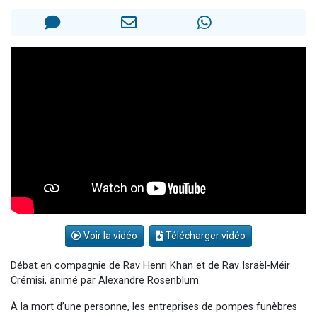
3 personnes viennent de nous rejoindre sur WhatsApp
2 personnes viennent de nous rejoindre sur WhatsApp
3 personnes viennent de nous rejoindre sur WhatsApp
2 nouvelles musiques dans Torah-Box Music
4 personnes viennent de faire un don pour Reloger Rivka, 6 enfants, victime de violences...
Voir la vidéo
Télécharger vidéo
Débat en compagnie de Rav Henri Khan et de Rav Israël-Méir
Crémisi, animé par Alexandre Rosenblum.
À la mort d’une personne, les entreprises de pompes funèbres