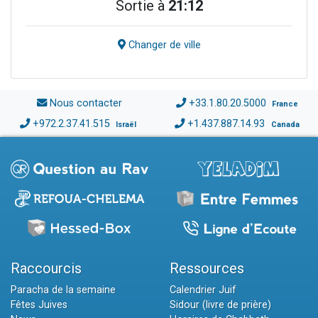
Sortie à
21:12
Changer de ville
Nous contacter
+33.1.80.20.5000
France
+972.2.37.41.515
+1.437.887.14.93
Israël
Canada
Raccourcis
Ressources
Paracha de la semaine
Calendrier Juif
Fêtes Juives
Sidour (livre de prière)