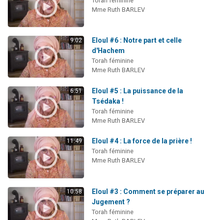
Torah féminine
13 personnes viennent de demander une bénédiction
Mme Ruth BARLEV
30 personnes viennent de faire un don pour Sauvez la jambe de Yohan
Il reste 49 places pour étudier en groupe sur Zoom
Eloul #6 : Notre part et celle
9:02
d'Hachem
12 nouvelles musiques dans Torah-Box Music
Torah féminine
29 personnes viennent de demander une bénédiction
Mme Ruth BARLEV
Eloul #5 : La puissance de la
6:51
Tsédaka !
Torah féminine
Mme Ruth BARLEV
Eloul #4 : La force de la prière !
11:49
Torah féminine
Mme Ruth BARLEV
Eloul #3 : Comment se préparer au
10:58
Jugement ?
Torah féminine