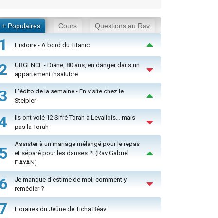
+ Populaires
Cours
Questions au Rav
1
Histoire - À bord du Titanic
2
URGENCE - Diane, 80 ans, en danger dans un
appartement insalubre
3
L'édito de la semaine - En visite chez le
Steipler
4
Ils ont volé 12 Sifré Torah à Levallois… mais
pas la Torah
Assister à un mariage mélangé pour le repas
5
et séparé pour les danses ?! (Rav Gabriel
DAYAN)
6
Je manque d'estime de moi, comment y
remédier ?
7
Horaires du Jeûne de Ticha Béav