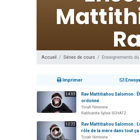
2 personnes 
2 nouvel
3 personnes 
8 personn
2 personn
Accueil
Séries de cours
Enseignements du 
Imprimer
Envoy
Rav Mattitiahou Salomon : Ê
14:03
ordonné
Torah féminine
Rabbanite Sylvie SCHATZ
Rav Mattitiahou Salomon : L
12:22
rôle de la mère dans tout ça 
Torah féminine