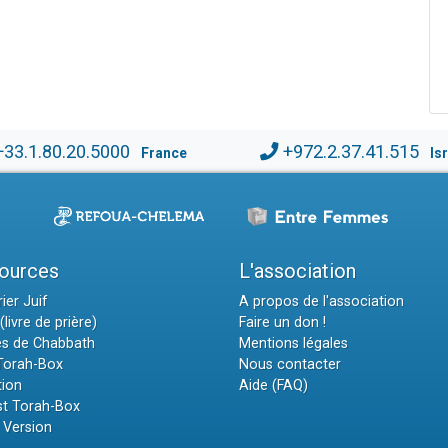
+33.1.80.20.5000
+972.2.37.41.515
France
Is
ources
L'association
ier Juif
A propos de l'association
(livre de prière)
Faire un don !
es de Chabbath
Mentions légales
 Torah-Box
Nous contacter
tion
Aide (FAQ)
t Torah-Box
 Version