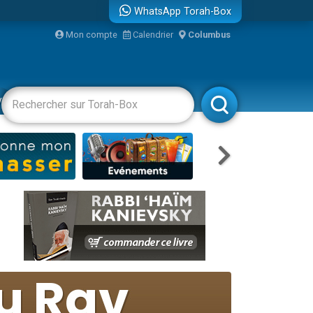
WhatsApp Torah-Box
Mon compte
Calendrier
Columbus
bre
vertissements
Livres
Rabbanim