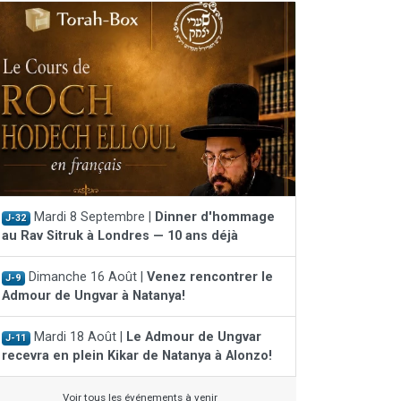
Mardi 8 Septembre |
Dinner d'hommage
J-32
au Rav Sitruk à Londres — 10 ans déjà
Dimanche 16 Août |
Venez rencontrer le
J-9
Admour de Ungvar à Natanya!
Mardi 18 Août |
Le Admour de Ungvar
J-11
recevra en plein Kikar de Natanya à Alonzo!
Voir tous les événements à venir