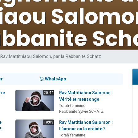
viennent de nous rejoindre sur WhatsApp
les musiques dans Torah-Box Music
viennent de nous rejoindre sur WhatsApp
es viennent de faire un don pour Tsédaka : pauvres d'Israel
es viennent de faire un don pour 1 Journée de Vacances Pour les Enfants
Rav Mattithiaou Salomon, par la Rabbanite Schatz
er
WhatsApp
tre
Rav Mattitiahou Salomon :
20:44
Vérité et mensonge
Torah féminine
Rabbanite Sylvie SCHATZ
e
Rav Mattitiahou Salomon :
18:03
!
L'amour ou la crainte ?
Torah féminine