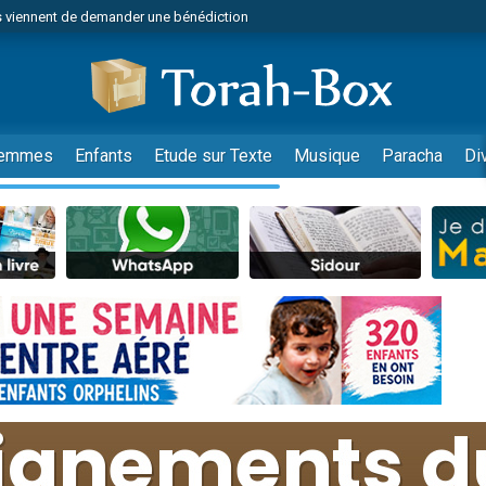
 viennent de demander une bénédiction
viennent de nous rejoindre sur WhatsApp
49 places pour étudier en groupe sur Zoom
nes viennent de faire un don pour Diane, 80 ans, dans un appartement insalu
 donner son Maasser
emmes
Enfants
Etude sur Texte
Musique
Paracha
Di
viennent de nous rejoindre sur WhatsApp
viennent de nous rejoindre sur WhatsApp
es viennent de faire un don pour 5 jours de vacances aux Orphelins
de donner son Maasser
 viennent de demander une bénédiction
viennent de nous rejoindre sur WhatsApp
nnes viennent de faire un don pour Sauvez la jambe de Yohan
lles musiques dans Torah-Box Music
49 places pour étudier en groupe sur Zoom
viennent de nous rejoindre sur WhatsApp