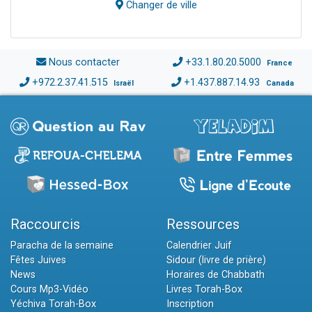
Changer de ville
Nous contacter
+33.1.80.20.5000
France
+972.2.37.41.515
+1.437.887.14.93
Israël
Canada
Raccourcis
Ressources
Paracha de la semaine
Calendrier Juif
Fêtes Juives
Sidour (livre de prière)
News
Horaires de Chabbath
Cours Mp3-Vidéo
Livres Torah-Box
Yéchiva Torah-Box
Inscription