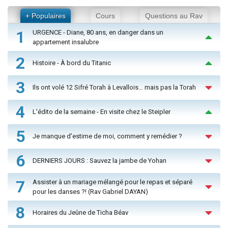
+ Populaires
Cours
Questions au Rav
1
URGENCE - Diane, 80 ans, en danger dans un
appartement insalubre
2
Histoire - À bord du Titanic
3
Ils ont volé 12 Sifré Torah à Levallois… mais pas la Torah
4
L'édito de la semaine - En visite chez le Steipler
5
Je manque d'estime de moi, comment y remédier ?
6
DERNIERS JOURS : Sauvez la jambe de Yohan
7
Assister à un mariage mélangé pour le repas et séparé
pour les danses ?! (Rav Gabriel DAYAN)
8
Horaires du Jeûne de Ticha Béav