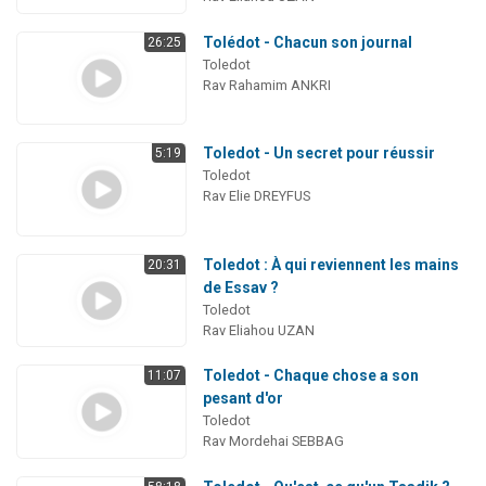
Tolédot - Chacun son journal
26:25
Toledot
Rav Rahamim ANKRI
Toledot - Un secret pour réussir
5:19
Toledot
Rav Elie DREYFUS
Toledot : À qui reviennent les mains
20:31
de Essav ?
Toledot
Rav Eliahou UZAN
Toledot - Chaque chose a son
11:07
pesant d'or
Toledot
Rav Mordehai SEBBAG