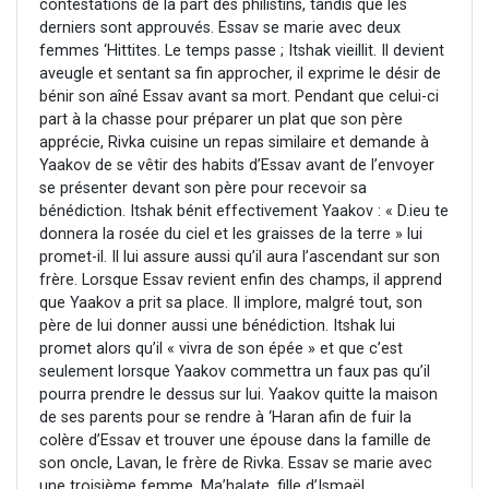
contestations de la part des philistins, tandis que les
derniers sont approuvés. Essav se marie avec deux
femmes ‘Hittites. Le temps passe ; Itshak vieillit. Il devient
aveugle et sentant sa fin approcher, il exprime le désir de
bénir son aîné Essav avant sa mort. Pendant que celui-ci
part à la chasse pour préparer un plat que son père
apprécie, Rivka cuisine un repas similaire et demande à
Yaakov de se vêtir des habits d’Essav avant de l’envoyer
se présenter devant son père pour recevoir sa
bénédiction. Itshak bénit effectivement Yaakov : « D.ieu te
donnera la rosée du ciel et les graisses de la terre » lui
promet-il. Il lui assure aussi qu’il aura l’ascendant sur son
frère. Lorsque Essav revient enfin des champs, il apprend
que Yaakov a prit sa place. Il implore, malgré tout, son
père de lui donner aussi une bénédiction. Itshak lui
promet alors qu’il « vivra de son épée » et que c’est
seulement lorsque Yaakov commettra un faux pas qu’il
pourra prendre le dessus sur lui. Yaakov quitte la maison
de ses parents pour se rendre à ‘Haran afin de fuir la
colère d’Essav et trouver une épouse dans la famille de
son oncle, Lavan, le frère de Rivka. Essav se marie avec
une troisième femme, Ma’halate, fille d’Ismaël.