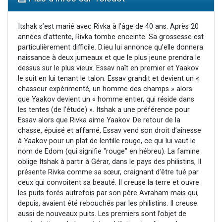
Nouvelle émission radio : Visions de grandeur n°104 : Le Chabbath et le Birkat Hamazone à travers le temps
61 personnes viennent de demander une bénédiction
Itshak s’est marié avec Rivka à l’âge de 40 ans. Après 20
années d’attente, Rivka tombe enceinte. Sa grossesse est
Ariel vient de donner son Maasser
particulièrement difficile. D.ieu lui annonce qu’elle donnera
Il reste 49 places pour étudier en groupe sur Zoom
naissance à deux jumeaux et que le plus jeune prendra le
dessus sur le plus vieux. Essav naît en premier et Yaakov
Eva vient de donner son Maasser
le suit en lui tenant le talon. Essav grandit et devient un «
chasseur expérimenté, un homme des champs » alors
que Yaakov devient un « homme entier, qui réside dans
les tentes (de l’étude) ». Itshak a une préférence pour
Essav alors que Rivka aime Yaakov. De retour de la
chasse, épuisé et affamé, Essav vend son droit d’aînesse
à Yaakov pour un plat de lentille rouge, ce qui lui vaut le
nom de Edom (qui signifie "rouge" en hébreu). La famine
oblige Itshak à partir à Gérar, dans le pays des philistins, Il
présente Rivka comme sa sœur, craignant d’être tué par
ceux qui convoitent sa beauté. Il creuse la terre et ouvre
les puits forés autrefois par son père Avraham mais qui,
depuis, avaient été rebouchés par les philistins. Il creuse
aussi de nouveaux puits. Les premiers sont l’objet de