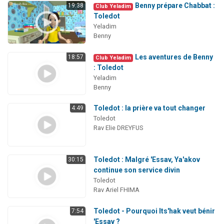
Benny prépare Chabbat :
19:38
Club Yeladim
Toledot
Yeladim
Benny
Les aventures de Benny
18:57
Club Yeladim
: Toledot
Yeladim
Benny
Toledot : la prière va tout changer
4:49
Toledot
Rav Elie DREYFUS
Toledot : Malgré 'Essav, Ya'akov
30:15
continue son service divin
Toledot
Rav Ariel FHIMA
Toledot - Pourquoi Its'hak veut bénir
7:54
'Essav ?