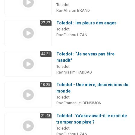
Toledot
Rav Aharon BRAND
Toledot : les pleurs des anges
27:27
Toledot
Rav Eliahou UZAN
Toledot : "Je ne veux pas être
44:21
maudit"
Toledot
Rav Nissim HADDAD
Toledot - Une mère, deux visions du
10:25
monde
Toledot
Rav Emmanuel BENSIMON
Tolédot : Ya'akov avait-il le droit de
21:48
tromper son père ?
Toledot
Rav Eliahou UZAN