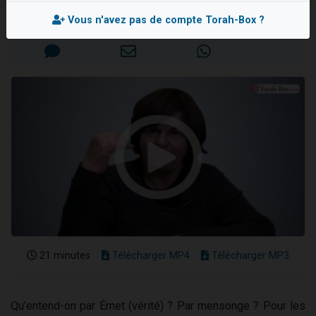
6 personnes viennent de faire un don pour 5 enfants déjà orphelins risquent de perdre leur maman
Mis en ligne le Mardi 26 Mars 2024
Vous n'avez pas de compte Torah-Box ?
2 personnes viennent de faire un don pour Reloger Rivka, 6 enfants, victime de violences...
10 personnes viennent de demander une bénédiction
Il reste 49 places pour étudier en groupe sur Zoom
3 personnes viennent de faire un don pour Diane, 80 ans, dans un appartement insalubre
21 minutes
Télécharger MP4
Télécharger MP3
Qu’entend-on par Émet (vérité) ? Par mensonge ? Pour les