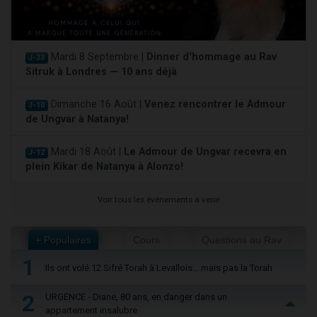
Mardi 8 Septembre |
Dinner d'hommage au Rav
J-33
Sitruk à Londres — 10 ans déjà
Dimanche 16 Août |
Venez rencontrer le Admour
J-10
de Ungvar à Natanya!
Mardi 18 Août |
Le Admour de Ungvar recevra en
J-12
plein Kikar de Natanya à Alonzo!
Voir tous les événements à venir
+ Populaires
Cours
Questions au Rav
1
Ils ont volé 12 Sifré Torah à Levallois… mais pas la Torah
2
URGENCE - Diane, 80 ans, en danger dans un
appartement insalubre