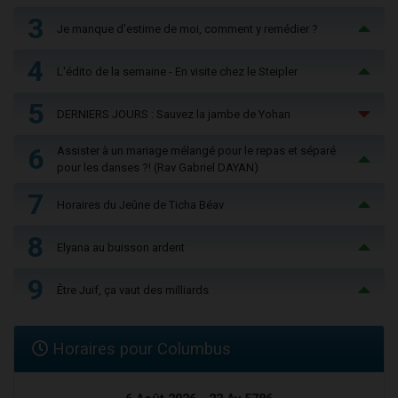
3
Je manque d'estime de moi, comment y remédier ?
4
L'édito de la semaine - En visite chez le Steipler
5
DERNIERS JOURS : Sauvez la jambe de Yohan
6
Assister à un mariage mélangé pour le repas et séparé
pour les danses ?! (Rav Gabriel DAYAN)
7
Horaires du Jeûne de Ticha Béav
8
Elyana au buisson ardent
9
Être Juif, ça vaut des milliards
Horaires pour Columbus