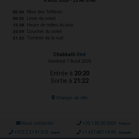
6 Août 2026 - 23 Av 5786
05:36
Mise des Téfilines
06:35
Lever du soleil
13:38
Heure de milieu du jour
20:39
Coucher du soleil
21:22
Tombée de la nuit
Chabbath
Réé
Vendredi 7 Août 2026
Entrée à
20:20
Sortie à
21:22
Changer de ville
Nous contacter
+33.1.80.20.5000
France
+972.2.37.41.515
+1.437.887.14.93
Israël
Canada