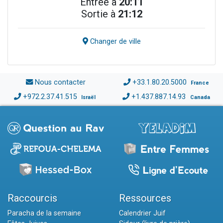
Entrée à
20:11
Sortie à
21:12
Changer de ville
Nous contacter
+33.1.80.20.5000
France
+972.2.37.41.515
+1.437.887.14.93
Israël
Canada
Raccourcis
Ressources
Paracha de la semaine
Calendrier Juif