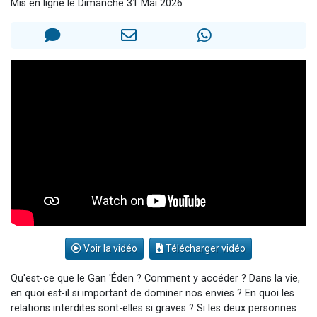
Mis en ligne le Dimanche 31 Mai 2026
13 personnes viennent de demander une bénédiction
30 personnes viennent de faire un don pour Sauvez la jambe de Yohan
Il reste 49 places pour étudier en groupe sur Zoom
12 nouvelles musiques dans Torah-Box Music
29 personnes viennent de demander une bénédiction
Voir la vidéo
Télécharger vidéo
Qu'est-ce que le Gan 'Éden ? Comment y accéder ? Dans la vie,
en quoi est-il si important de dominer nos envies ? En quoi les
relations interdites sont-elles si graves ? Si les deux personnes