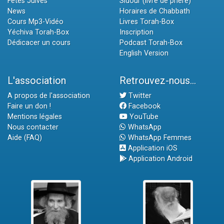
Fêtes Juives
Sidour (livre de prière)
News
Horaires de Chabbath
Cours Mp3-Vidéo
Livres Torah-Box
Yéchiva Torah-Box
Inscription
Dédicacer un cours
Podcast Torah-Box
English Version
L'association
Retrouvez-nous...
A propos de l'association
Twitter
Faire un don !
Facebook
Mentions légales
YouTube
Nous contacter
WhatsApp
Aide (FAQ)
WhatsApp Femmes
Application iOS
Application Android