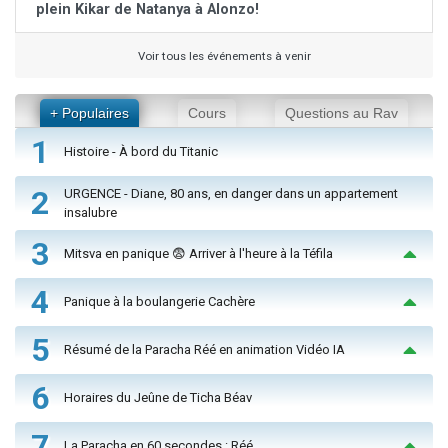
plein Kikar de Natanya à Alonzo!
Voir tous les événements à venir
+ Populaires
Cours
Questions au Rav
1
Histoire - À bord du Titanic
2
URGENCE - Diane, 80 ans, en danger dans un appartement
insalubre
3
Mitsva en panique 😨 Arriver à l'heure à la Téfila
4
Panique à la boulangerie Cachère
5
Résumé de la Paracha Réé en animation Vidéo IA
6
Horaires du Jeûne de Ticha Béav
7
La Paracha en 60 secondes : Réé