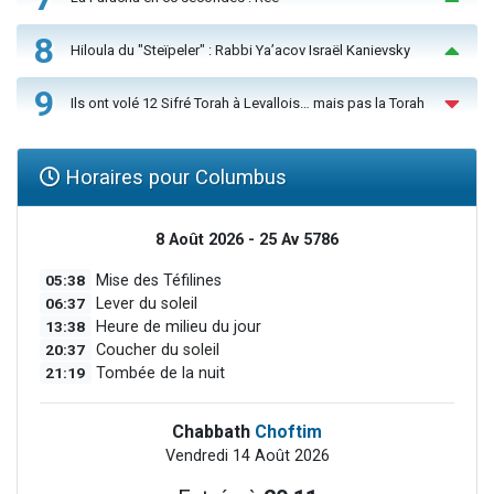
8
Hiloula du "Steïpeler" : Rabbi Ya’acov Israël Kanievsky
9
Ils ont volé 12 Sifré Torah à Levallois… mais pas la Torah
Horaires pour Columbus
8 Août 2026 - 25 Av 5786
05:38
Mise des Téfilines
06:37
Lever du soleil
13:38
Heure de milieu du jour
20:37
Coucher du soleil
21:19
Tombée de la nuit
Chabbath
Choftim
Vendredi 14 Août 2026