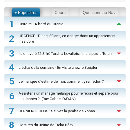
+ Populaires
Cours
Questions au Rav
1
Histoire - À bord du Titanic
2
URGENCE - Diane, 80 ans, en danger dans un appartement
insalubre
3
Ils ont volé 12 Sifré Torah à Levallois… mais pas la Torah
4
L'édito de la semaine - En visite chez le Steipler
5
Je manque d'estime de moi, comment y remédier ?
6
Assister à un mariage mélangé pour le repas et séparé pour
les danses ?! (Rav Gabriel DAYAN)
7
DERNIERS JOURS : Sauvez la jambe de Yohan
8
Horaires du Jeûne de Ticha Béav