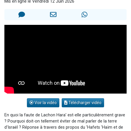
Mis en ligne le Vendredi 12 Juin 2026
Il reste 49 places pour étudier en groupe sur Zoom
Eva vient de donner son Maasser
4 personnes viennent de nous rejoindre sur WhatsApp
3 personnes viennent de nous rejoindre sur WhatsApp
Odaya vient de donner son Maasser
Voir la vidéo
Télécharger vidéo
En quoi la faute de Lachon Hara' est-elle particulièrement grave
? Pourquoi doit-on tellement éviter de mal parler de la terre
d'Israël ? Réponse à travers des propos du 'Hafets 'Haïm et de