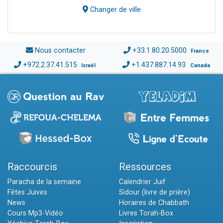
Changer de ville
Nous contacter
+33.1.80.20.5000
France
+972.2.37.41.515
+1.437.887.14.93
Israël
Canada
Raccourcis
Ressources
Paracha de la semaine
Calendrier Juif
Fêtes Juives
Sidour (livre de prière)
News
Horaires de Chabbath
Cours Mp3-Vidéo
Livres Torah-Box