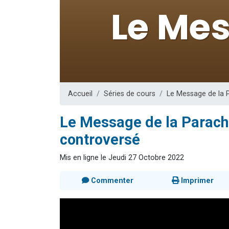
13 personnes
30 perso
Il reste 
12 nouve
29 personnes
Accueil
Séries de cours
Le Message de la 
Le Message de la Parach
controversé
Mis en ligne le Jeudi 27 Octobre 2022
Commenter
Imprimer