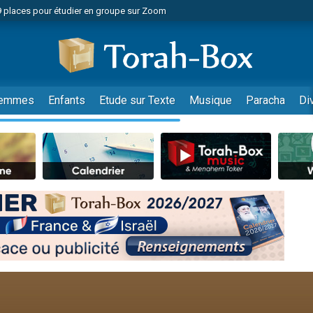
49 places pour étudier en groupe sur Zoom
nes viennent de faire un don pour Diane, 80 ans, dans un appartement insalu
viennent de nous rejoindre sur WhatsApp
viennent de nous rejoindre sur WhatsApp
es viennent de faire un don pour Reloger Rivka, 6 enfants, victime de violences
emmes
Enfants
Etude sur Texte
Musique
Paracha
Di
es viennent de faire un don pour 1 Journée de Vacances Pour les Enfants
 viennent de demander une bénédiction
viennent de nous rejoindre sur WhatsApp
49 places pour étudier en groupe sur Zoom
 donner son Maasser
viennent de nous rejoindre sur WhatsApp
viennent de nous rejoindre sur WhatsApp
de donner son Maasser
es viennent de faire un don pour 5 jours de vacances aux Orphelins
viennent de nous rejoindre sur WhatsApp