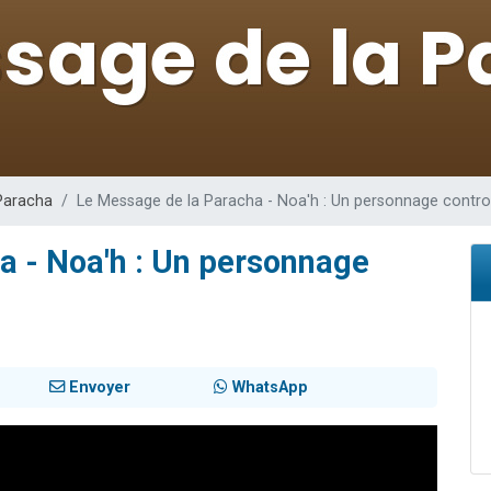
 viennent de demander une bénédiction
nnes viennent de faire un don pour Sauvez la jambe de Yohan
49 places pour étudier en groupe sur Zoom
lles musiques dans Torah-Box Music
 viennent de demander une bénédiction
Paracha
Le Message de la Paracha - Noa'h : Un personnage contr
a - Noa'h : Un personnage
Envoyer
WhatsApp