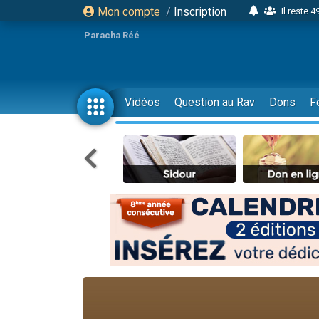
Mon compte
/
Inscription
Il reste 
16 person
Paracha Réé
2 personnes 
6 personnes 
4 personn
Vidéos
Question au Rav
Dons
F
2 personn
17 personnes
4 personnes 
Il reste 
Eva vient de
4 personnes 
3 personnes 
Odaya vient 
3 personn
2 personnes 