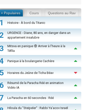
+ Populaires
Cours
Questions au Rav
1
Histoire - À bord du Titanic
2
URGENCE - Diane, 80 ans, en danger dans un
appartement insalubre
3
Mitsva en panique 😨 Arriver à l'heure à la
Téfila
4
Panique à la boulangerie Cachère
5
Horaires du Jeûne de Ticha Béav
6
Résumé de la Paracha Réé en animation
Vidéo IA
7
La Paracha en 60 secondes : Réé
Hiloula du "Steïpeler" : Rabbi Ya’acov Israël