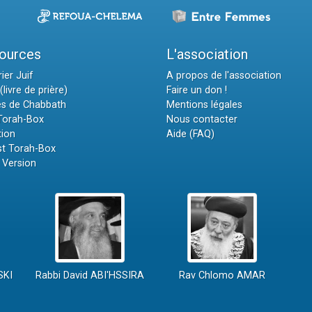
ources
L'association
ier Juif
A propos de l'association
(livre de prière)
Faire un don !
es de Chabbath
Mentions légales
 Torah-Box
Nous contacter
tion
Aide (FAQ)
t Torah-Box
 Version
SKI
Rabbi David ABI'HSSIRA
Rav Chlomo AMAR