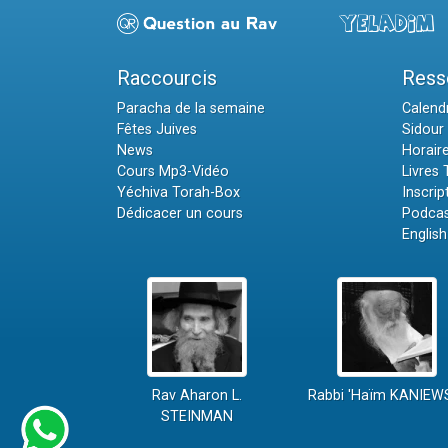
Raccourcis
Ress
Paracha de la semaine
Calendr
Fêtes Juives
Sidour 
News
Horair
Cours Mp3-Vidéo
Livres
Yéchiva Torah-Box
Inscrip
Dédicacer un cours
Podcas
English
Rav Aharon L.
Rabbi 'Haïm KANIEW
STEINMAN