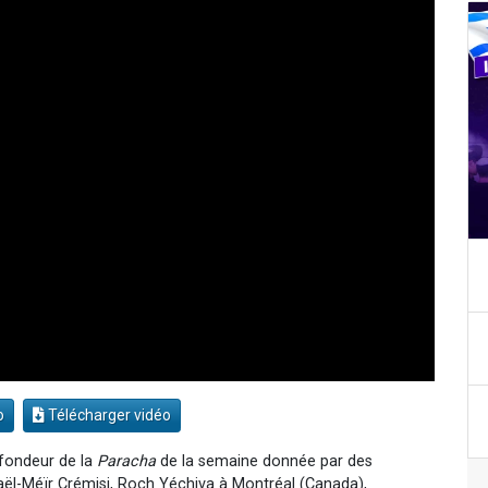
o
Télécharger vidéo
fondeur de la
Paracha
de la semaine donnée par des
aël-Méïr Crémisi, Roch Yéchiva à Montréal (Canada),