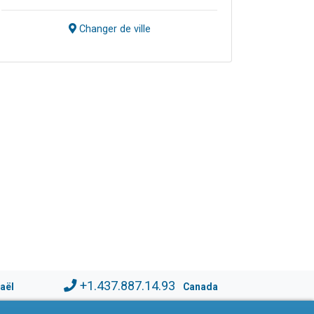
Changer de ville
+1.437.887.14.93
raël
Canada