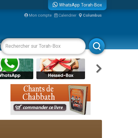
WhatsApp Torah-Box
bre
Mon compte
Calendrier
Columbus
...
vertissements
Livres
Rabbanim