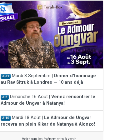
Mardi 8 Septembre |
Dinner d'hommage
J-31
au Rav Sitruk à Londres — 10 ans déjà
Dimanche 16 Août |
Venez rencontrer le
J-8
Admour de Ungvar à Natanya!
Mardi 18 Août |
Le Admour de Ungvar
J-10
recevra en plein Kikar de Natanya à Alonzo!
Voir tous les événements à venir