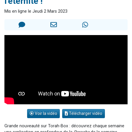
l'éternité !
3 personnes viennent de nous rejoindre sur WhatsApp
Mis en ligne le Jeudi 2 Mars 2023
11 personnes viennent de demander une bénédiction
Il reste 49 places pour étudier en groupe sur Zoom
3 personnes viennent de faire un don pour Diane, 80 ans, dans un appartement insalubre
5 personnes viennent de faire un don pour Reloger Rivka, 6 enfants, victime de violences...
Voir la vidéo
Télécharger vidéo
Grande nouveauté sur Torah-Box : découvrez chaque semaine