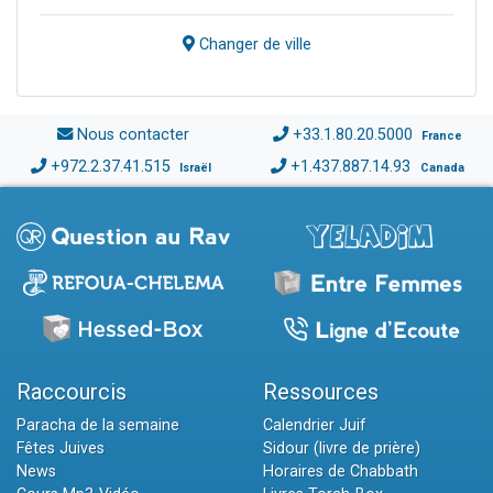
Changer de ville
Nous contacter
+33.1.80.20.5000
France
+972.2.37.41.515
+1.437.887.14.93
Israël
Canada
Raccourcis
Ressources
Paracha de la semaine
Calendrier Juif
Fêtes Juives
Sidour (livre de prière)
News
Horaires de Chabbath