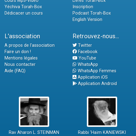
Cours Mp3-Vidéo
Livres Torah-Box
Yéchiva Torah-Box
Inscription
Dédicacer un cours
Podcast Torah-Box
English Version
L'association
Retrouvez-nous...
A propos de l'association
Twitter
Faire un don !
Facebook
Mentions légales
YouTube
Nous contacter
WhatsApp
Aide (FAQ)
WhatsApp Femmes
Application iOS
Application Android
Rav Aharon L. STEINMAN
Rabbi 'Haïm KANIEWSKI