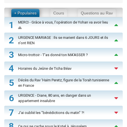
+ Populaires
Cours
Questions au Rav
1
MERCI - Grâce à vous, l'opération de Yohan va avoir lieu
🙏
2
URGENCE MARIAGE : Ils se marient dans 6 JOURS et ils
n'ont RIEN
3
Micro-trottoir - T'as donné ton MA’ASSER ?
4
Horaires du Jeûne de Ticha Béav
5
Décès du Rav ‘Haïm Peretz, figure de la Torah tunisienne
en France
6
URGENCE - Diane, 80 ans, en danger dans un
appartement insalubre
7
J'ai oublié les "bénédictions du matin" ?!
8
Ce qui se cache sous le Kotel à Jérusalem...