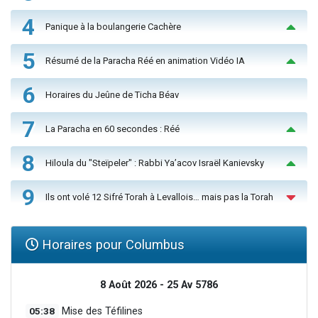
4
Panique à la boulangerie Cachère
5
Résumé de la Paracha Réé en animation Vidéo IA
6
Horaires du Jeûne de Ticha Béav
7
La Paracha en 60 secondes : Réé
8
Hiloula du "Steïpeler" : Rabbi Ya’acov Israël Kanievsky
9
Ils ont volé 12 Sifré Torah à Levallois… mais pas la Torah
Horaires pour Columbus
8 Août 2026 - 25 Av 5786
05:38
Mise des Téfilines