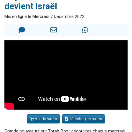
devient Israël
13 personnes viennent de demander une bénédiction
30 personnes viennent de faire un don pour Sauvez la jambe de Yohan
Mis en ligne le Mercredi 7 Décembre 2022
Il reste 49 places pour étudier en groupe sur Zoom
12 nouvelles musiques dans Torah-Box Music
29 personnes viennent de demander une bénédiction
Voir la vidéo
Télécharger vidéo
Grande nouveauté sur Torah-Box : découvrez chaque mercredi