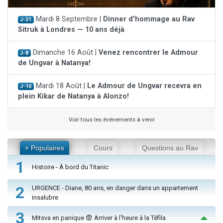
Mardi 8 Septembre |
Dinner d'hommage au Rav
J-31
Sitruk à Londres — 10 ans déjà
Dimanche 16 Août |
Venez rencontrer le Admour
J-8
de Ungvar à Natanya!
Mardi 18 Août |
Le Admour de Ungvar recevra en
J-10
plein Kikar de Natanya à Alonzo!
Voir tous les événements à venir
+ Populaires
Cours
Questions au Rav
1
Histoire - À bord du Titanic
2
URGENCE - Diane, 80 ans, en danger dans un appartement
insalubre
3
Mitsva en panique 😨 Arriver à l'heure à la Téfila