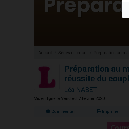
17 personnes
4 personnes 
Il reste 
Eva vient de
Eli vient de 
Accueil
Séries de cours
Préparation au ma
Préparation au ma
réussite du coup
Léa NABET
Mis en ligne le Vendredi 7 Février 2020
Commenter
Imprimer