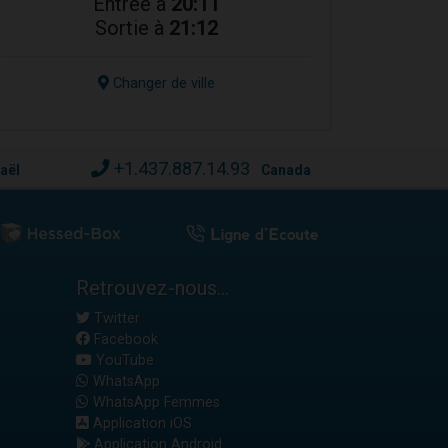
Entrée à
20:11
Sortie à
21:12
Changer de ville
+1.437.887.14.93
raël
Canada
Retrouvez-nous...
Twitter
Facebook
YouTube
WhatsApp
WhatsApp Femmes
Application iOS
Application Android