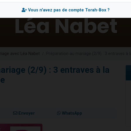
 viennent de demander une bénédiction
Vous n'avez pas de compte Torah-Box ?
viennent de nous rejoindre sur WhatsApp
49 places pour étudier en groupe sur Zoom
 donner son Maasser
donner son Maasser
riage avec Léa Nabet
Préparation au mariage (2/9) : 3 entraves à l
riage (2/9) : 3 entraves à la
le
Envoyer
WhatsApp