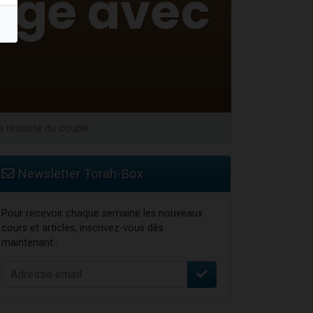
a réussite du couple
Newsletter Torah-Box
Pour recevoir chaque semaine les nouveaux
cours et articles, inscrivez-vous dès
maintenant :