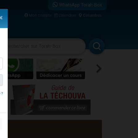
WhatsApp Torah-Box
Mon compte
Calendrier
Columbus
×
vertissements
Livres
Rabbanim
re
 ?
...