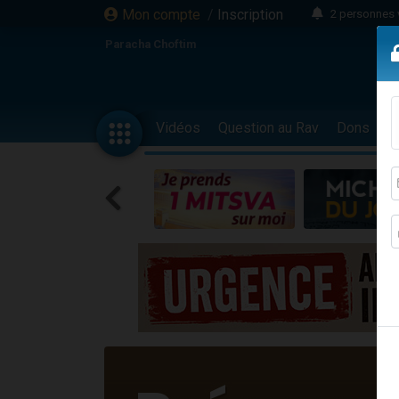
Mon compte
/
Inscription
2 personnes 
Lisbel Esthe
Paracha Choftim
3 person
2 personn
3 personnes 
Vidéos
Question au Rav
Dons
F
11 personnes
3 personn
Il reste 
2 personnes 
29 personnes
Il reste 
2 personnes 
6 personnes 
4 personn
2 personn