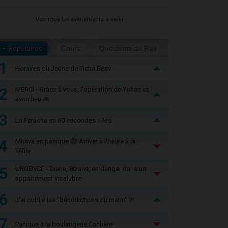
Voir tous les événements à venir
+ Populaires
Cours
Questions au Rav
1
Horaires du Jeûne de Ticha Béav
2
MERCI - Grâce à vous, l'opération de Yohan va
avoir lieu 🙏
3
La Paracha en 60 secondes : Réé
4
Mitsva en panique 😨 Arriver à l'heure à la
Téfila
5
URGENCE - Diane, 80 ans, en danger dans un
appartement insalubre
6
J'ai oublié les "bénédictions du matin" ?!
7
Panique à la boulangerie Cachère