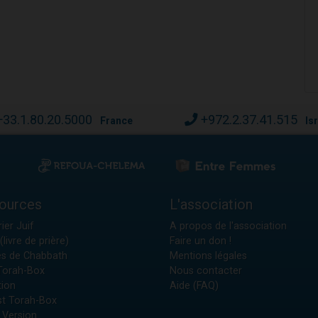
+33.1.80.20.5000
+972.2.37.41.515
France
Is
ources
L'association
ier Juif
A propos de l'association
(livre de prière)
Faire un don !
es de Chabbath
Mentions légales
 Torah-Box
Nous contacter
tion
Aide (FAQ)
t Torah-Box
 Version