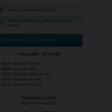
8
Avaler son propre sang, permis ?
9
Offrez une semaine de centre aéré à un enfant
orphelin
Horaires pour Columbus
9 Août 2026 - 26 Av 5786
05:39
Mise des Téfilines
06:38
Lever du soleil
13:37
Heure de milieu du jour
20:36
Coucher du soleil
21:18
Tombée de la nuit
Chabbath
Choftim
Vendredi 14 Août 2026