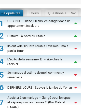
+ Populaires
Cours
Questions au Rav
1
URGENCE - Diane, 80 ans, en danger dans un
appartement insalubre
2
Histoire - À bord du Titanic
3
Ils ont volé 12 Sifré Torah à Levallois… mais
pas la Torah
4
L'édito de la semaine - En visite chez le
Steipler
5
Je manque d'estime de moi, comment y
remédier ?
6
DERNIERS JOURS : Sauvez la jambe de Yohan
Assister à un mariage mélangé pour le repas
7
et séparé pour les danses ?! (Rav Gabriel
DAYAN)