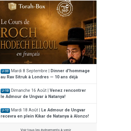
Mardi 8 Septembre |
Dinner d'hommage
J-33
au Rav Sitruk à Londres — 10 ans déjà
Dimanche 16 Août |
Venez rencontrer
J-10
le Admour de Ungvar à Natanya!
Mardi 18 Août |
Le Admour de Ungvar
J-12
recevra en plein Kikar de Natanya à Alonzo!
Voir tous les événements à venir