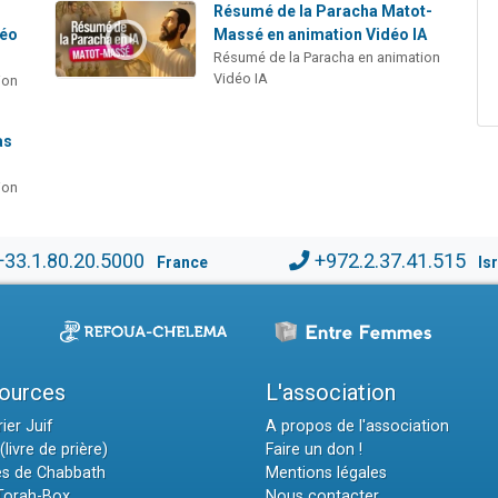
Résumé de la Paracha Matot-
déo
Massé en animation Vidéo IA
Résumé de la Paracha en animation
Vidéo IA
ion
as
ion
+33.1.80.20.5000
+972.2.37.41.515
France
Is
ources
L'association
ier Juif
A propos de l'association
(livre de prière)
Faire un don !
es de Chabbath
Mentions légales
 Torah-Box
Nous contacter