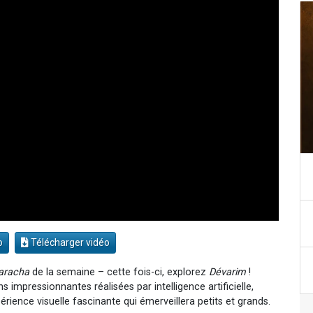
o
Télécharger vidéo
aracha
de la semaine – cette fois-ci, explorez
Dévarim
!
impressionnantes réalisées par intelligence artificielle,
rience visuelle fascinante qui émerveillera petits et grands.