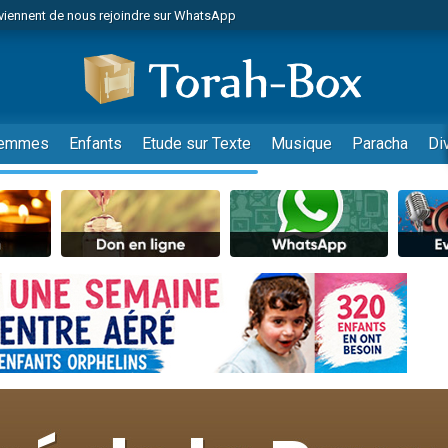
viennent de nous rejoindre sur WhatsApp
de donner son Maasser
es viennent de faire un don pour 5 jours de vacances aux Orphelins
es viennent de faire un don pour Diane, 80 ans, dans un appartement insalub
viennent de nous rejoindre sur WhatsApp
emmes
Enfants
Etude sur Texte
Musique
Paracha
Di
 viennent de demander une bénédiction
nnes viennent de faire un don pour Sauvez la jambe de Yohan
49 places pour étudier en groupe sur Zoom
lles musiques dans Torah-Box Music
viennent de nous rejoindre sur WhatsApp
viennent de nous rejoindre sur WhatsApp
les musiques dans Torah-Box Music
viennent de nous rejoindre sur WhatsApp
es viennent de faire un don pour Tsédaka : pauvres d'Israel
sion radio : Visions de grandeur n°104 : Le Chabbath et le Birkat Hamazone à 