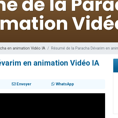
 viennent de demander une bénédiction
49 places pour étudier en groupe sur Zoom
de donner son Maasser
ent de donner son Maasser
viennent de nous rejoindre sur WhatsApp
cha en animation Vidéo IA
Résumé de la Paracha Dévarim en anim
varim en animation Vidéo IA
Envoyer
WhatsApp