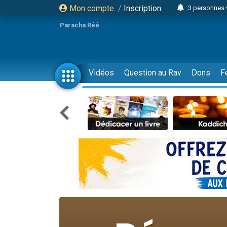
Mon compte
/
Inscription
3 personnes 
Odaya vient 
Paracha Réé
3 personn
3 personn
2 personnes 
Vidéos
Question au Rav
Dons
F
13 personnes
30 perso
Il reste 
12 nouve
3 personnes 
2 personnes 
2 nouvel
3 personnes 
8 personn
Nouvelle émis