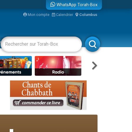
WhatsApp Torah-Box
Mon compte
Calendrier
Columbus
re
vertissements
Livres
Rabbanim
travers le temps