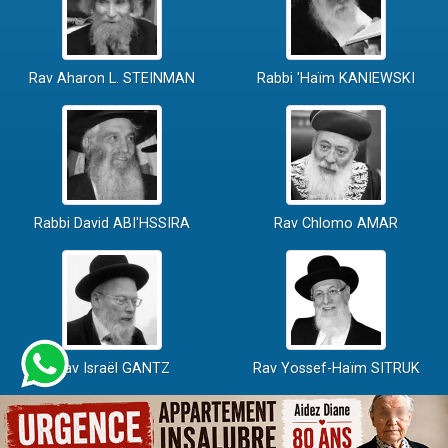
Rav Aharon L. STEINMAN
Rabbi 'Haïm KANIEWSKI
Rabbi David ABI'HSSIRA
Rav Chlomo AMAR
Rav Israël GANTZ
Rav Yossef-Haïm SITRUK