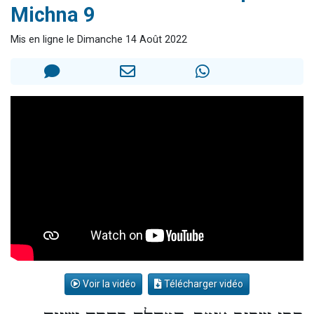
Michna 9
3 personnes viennent de nous rejoindre sur WhatsApp
2 nouvelles musiques dans Torah-Box Music
Mis en ligne le Dimanche 14 Août 2022
8 personnes viennent de faire un don pour Tsédaka : pauvres d'Israel
Nouvelle émission radio : Visions de grandeur n°104 : Le Chabbath et le Birkat Hamazone à travers le temps
4 personnes viennent de nous rejoindre sur WhatsApp
Voir la vidéo
Télécharger vidéo