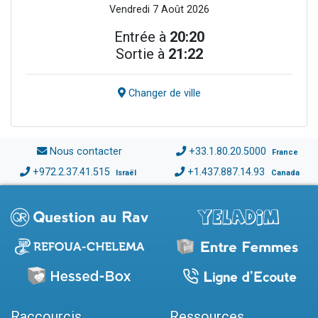
Vendredi 7 Août 2026
Entrée à
20:20
Sortie à
21:22
Changer de ville
Nous contacter
+33.1.80.20.5000
France
+972.2.37.41.515
+1.437.887.14.93
Israël
Canada
Raccourcis
Ressources