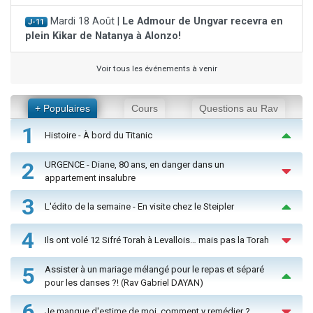
Mardi 18 Août |
Le Admour de Ungvar recevra en
J-11
plein Kikar de Natanya à Alonzo!
Voir tous les événements à venir
+ Populaires
Cours
Questions au Rav
1
Histoire - À bord du Titanic
2
URGENCE - Diane, 80 ans, en danger dans un
appartement insalubre
3
L'édito de la semaine - En visite chez le Steipler
4
Ils ont volé 12 Sifré Torah à Levallois… mais pas la Torah
5
Assister à un mariage mélangé pour le repas et séparé
pour les danses ?! (Rav Gabriel DAYAN)
6
Je manque d'estime de moi, comment y remédier ?