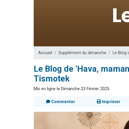
13 personnes
30 perso
Il reste 
12 nouve
29 personnes
Accueil
Supplément du dimanche
Le Blog 
Le Blog de ‘Hava, maman 
Tismotek
Mis en ligne le Dimanche 23 Février 2025
Commenter
Imprimer