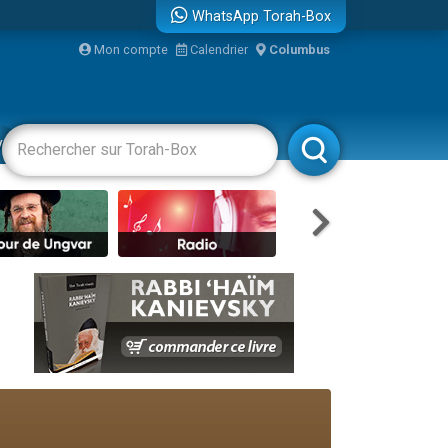
WhatsApp Torah-Box
bre
Mon compte
Calendrier
Columbus
...
vertissements
Livres
Rabbanim