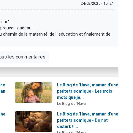
24/02/2025 - 15h21
ai '.
'épreuve - cadeau !
chemin de la maternité ,de l 'éducation et finalement de
tous les commentaires
une
Le Blog de ‘Hava, maman d'une
man
petite trisomique - Les trois
mots que je...
Le Blog de 'Hava
une
Le Blog de ‘Hava, maman d'une
petite trisomique - Do not
disturb !!...
Le Blog de 'Hava