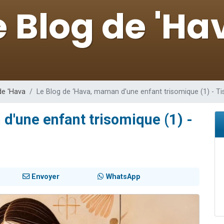
 viennent de demander une bénédiction
nnes viennent de faire un don pour Sauvez la jambe de Yohan
49 places pour étudier en groupe sur Zoom
lles musiques dans Torah-Box Music
 viennent de demander une bénédiction
de 'Hava
Le Blog de ‘Hava, maman d'une enfant trisomique (1) - T
d'une enfant trisomique (1) -
Envoyer
WhatsApp