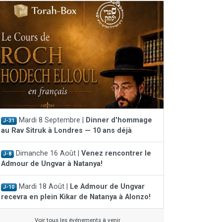
Mardi 8 Septembre |
Dinner d'hommage
J-31
au Rav Sitruk à Londres — 10 ans déjà
Dimanche 16 Août |
Venez rencontrer le
J-8
Admour de Ungvar à Natanya!
Mardi 18 Août |
Le Admour de Ungvar
J-10
recevra en plein Kikar de Natanya à Alonzo!
Voir tous les événements à venir