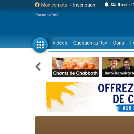
Mon compte
/
Inscription
Il reste 
16 person
Paracha Réé
2 personnes 
6 personnes 
4 personn
Vidéos
Question au Rav
Dons
F
2 personn
17 personnes
4 personnes 
Il reste 
Eva vient de
4 personnes 
3 personnes 
Odaya vient 
3 personn
2 personnes 