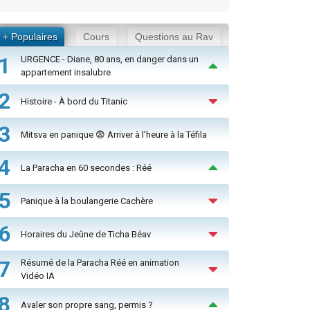
+ Populaires
Cours
Questions au Rav
1
URGENCE - Diane, 80 ans, en danger dans un
appartement insalubre
2
Histoire - À bord du Titanic
3
Mitsva en panique 😨 Arriver à l'heure à la Téfila
4
La Paracha en 60 secondes : Réé
5
Panique à la boulangerie Cachère
6
Horaires du Jeûne de Ticha Béav
7
Résumé de la Paracha Réé en animation
Vidéo IA
8
Avaler son propre sang, permis ?