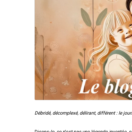
Débridé, décomplexé, délirant, différent : le jo
Disons-le, ce n’est pas une légende inventée, 