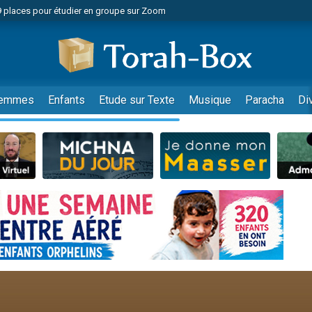
49 places pour étudier en groupe sur Zoom
nes viennent de faire un don pour Diane, 80 ans, dans un appartement insalu
viennent de nous rejoindre sur WhatsApp
viennent de nous rejoindre sur WhatsApp
es viennent de faire un don pour Reloger Rivka, 6 enfants, victime de violences
emmes
Enfants
Etude sur Texte
Musique
Paracha
Di
es viennent de faire un don pour 1 Journée de Vacances Pour les Enfants
 viennent de demander une bénédiction
viennent de nous rejoindre sur WhatsApp
49 places pour étudier en groupe sur Zoom
 donner son Maasser
viennent de nous rejoindre sur WhatsApp
viennent de nous rejoindre sur WhatsApp
de donner son Maasser
es viennent de faire un don pour 5 jours de vacances aux Orphelins
viennent de nous rejoindre sur WhatsApp