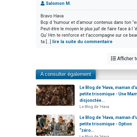
Salomon M.
Bravo Hava
Bcp d 'humour et d'amour contenus dans ton "ess
Peut-être le moyen le plus juif de faire face à l 
Qu' Hm te renforce et t'accompagne sur ce beau 
ta [...]
lire la suite du commentaire
Afficher 
A consulter également
Le Blog de 'Hava, maman d'
petite trisomique - Une Ma
disjonctée...
Le Blog de 'Hava
Le Blog de ‘Hava, maman d'
petite trisomique - Option
“zéro...
Le Blog de 'Hava