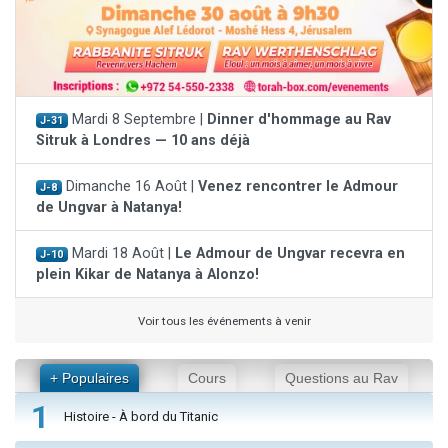
Mardi 8 Septembre |
Dinner d'hommage au Rav
J-31
Sitruk à Londres — 10 ans déjà
Dimanche 16 Août |
Venez rencontrer le Admour
J-8
de Ungvar à Natanya!
Mardi 18 Août |
Le Admour de Ungvar recevra en
J-10
plein Kikar de Natanya à Alonzo!
Voir tous les événements à venir
+ Populaires
Cours
Questions au Rav
1
Histoire - À bord du Titanic