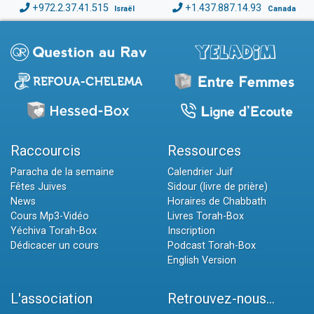
+972.2.37.41.515
+1.437.887.14.93
Israël
Canada
Raccourcis
Ressources
Paracha de la semaine
Calendrier Juif
Fêtes Juives
Sidour (livre de prière)
News
Horaires de Chabbath
Cours Mp3-Vidéo
Livres Torah-Box
Yéchiva Torah-Box
Inscription
Dédicacer un cours
Podcast Torah-Box
English Version
L'association
Retrouvez-nous...