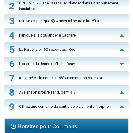
2
URGENCE - Diane, 80 ans, en danger dans un appartement
insalubre
3
Mitsva en panique 😨 Arriver à l'heure à la Téfila
4
Panique à la boulangerie Cachère
5
La Paracha en 60 secondes : Réé
6
Horaires du Jeûne de Ticha Béav
7
Résumé de la Paracha Réé en animation Vidéo IA
8
Avaler son propre sang, permis ?
9
Offrez une semaine de centre aéré à un enfant orphelin
Horaires pour Columbus