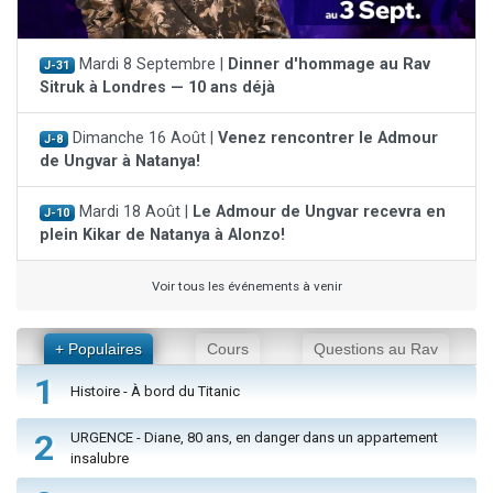
Mardi 8 Septembre |
Dinner d'hommage au Rav
J-31
Sitruk à Londres — 10 ans déjà
Dimanche 16 Août |
Venez rencontrer le Admour
J-8
de Ungvar à Natanya!
Mardi 18 Août |
Le Admour de Ungvar recevra en
J-10
plein Kikar de Natanya à Alonzo!
Voir tous les événements à venir
+ Populaires
Cours
Questions au Rav
1
Histoire - À bord du Titanic
2
URGENCE - Diane, 80 ans, en danger dans un appartement
insalubre