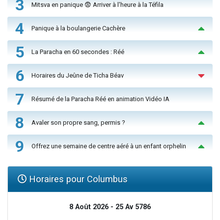
3
Mitsva en panique 😨 Arriver à l'heure à la Téfila
4
Panique à la boulangerie Cachère
5
La Paracha en 60 secondes : Réé
6
Horaires du Jeûne de Ticha Béav
7
Résumé de la Paracha Réé en animation Vidéo IA
8
Avaler son propre sang, permis ?
9
Offrez une semaine de centre aéré à un enfant orphelin
Horaires pour Columbus
8 Août 2026 - 25 Av 5786