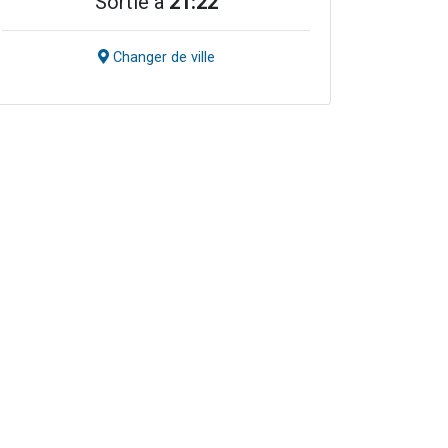
Sortie à
21:22
Changer de ville