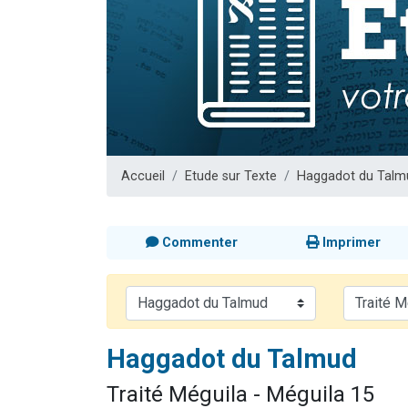
Il reste 
12 nouve
3 personnes 
2 personnes 
2 personnes 
Accueil
Etude sur Texte
Haggadot du Talm
Commenter
Imprimer
Haggadot du Talmud
Traité Méguila - Méguila 15