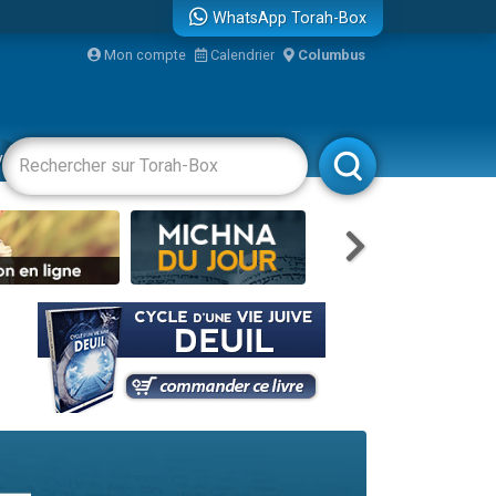
WhatsApp Torah-Box
...
Mon compte
Calendrier
Columbus
vertissements
Livres
Rabbanim
bre