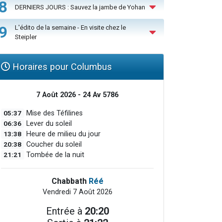
8
DERNIERS JOURS : Sauvez la jambe de Yohan
9
L'édito de la semaine - En visite chez le
Steipler
Horaires pour Columbus
7 Août 2026 - 24 Av 5786
05:37
Mise des Téfilines
06:36
Lever du soleil
13:38
Heure de milieu du jour
20:38
Coucher du soleil
21:21
Tombée de la nuit
Chabbath
Réé
Vendredi 7 Août 2026
Entrée à
20:20