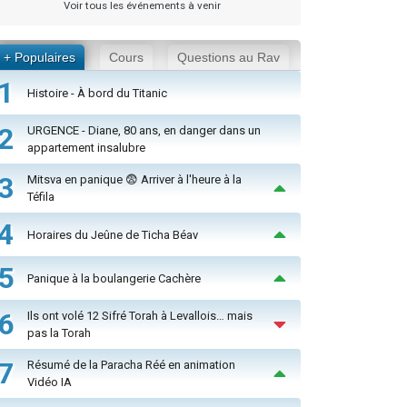
Voir tous les événements à venir
+ Populaires
Cours
Questions au Rav
1
Histoire - À bord du Titanic
2
URGENCE - Diane, 80 ans, en danger dans un
appartement insalubre
3
Mitsva en panique 😨 Arriver à l'heure à la
Téfila
4
Horaires du Jeûne de Ticha Béav
5
Panique à la boulangerie Cachère
6
Ils ont volé 12 Sifré Torah à Levallois… mais
pas la Torah
7
Résumé de la Paracha Réé en animation
Vidéo IA