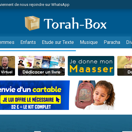
viennent de nous rejoindre sur WhatsApp
es viennent de faire un don pour Reloger Rivka, 6 enfants, victime de violences
es viennent de faire un don pour 1 Journée de Vacances Pour les Enfants
 viennent de demander une bénédiction
viennent de nous rejoindre sur WhatsApp
emmes
Enfants
Etude sur Texte
Musique
Paracha
Di
49 places pour étudier en groupe sur Zoom
nes viennent de faire un don pour Diane, 80 ans, dans un appartement insalu
 donner son Maasser
viennent de nous rejoindre sur WhatsApp
viennent de nous rejoindre sur WhatsApp
es viennent de faire un don pour 5 jours de vacances aux Orphelins
de donner son Maasser
 viennent de demander une bénédiction
viennent de nous rejoindre sur WhatsApp
nnes viennent de faire un don pour Sauvez la jambe de Yohan