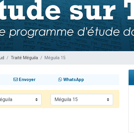
49 places pour étudier en groupe sur Zoom
lles musiques dans Torah-Box Music
viennent de nous rejoindre sur WhatsApp
viennent de nous rejoindre sur WhatsApp
viennent de nous rejoindre sur WhatsApp
ud
Traité Méguila
Méguila 15
Envoyer
WhatsApp