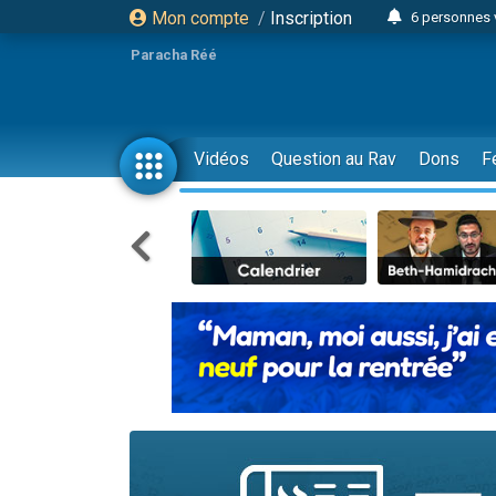
Mon compte
/
Inscription
6 personnes 
4 personn
Paracha Réé
2 personn
17 personnes
4 personnes 
Vidéos
Question au Rav
Dons
F
Il reste 
23 person
Eva vient de
4 personnes 
3 personnes 
3 personn
Odaya vient 
13 personnes
2 personnes 
30 perso