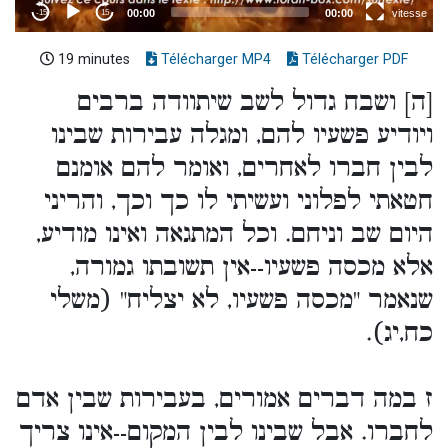
19 minutes
Télécharger MP4
Télécharger PDF
[ה] ושבח גדול לשב שיתוודה ברבים
ויודיע פשעיו להם, ומגלה עבירות שבינו
לבין חברו לאחרים, ואומר להם אומנם
חטאתי לפלוני ועשיתי לו כך וכך, והריני
היום שב וניחם. וכל המתגאה ואינו מודיע,
אלא מכסה פשעיו--אין תשובתו גמורה,
שנאמר "מכסה פשעיו, לא יצליח" (משלי
כח,יג).
ז במה דברים אמורים, בעבירות שבין אדם
לחברו. אבל שבינו לבין המקום--אינו צריך