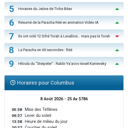
5
Horaires du Jeûne de Ticha Béav
6
Résumé de la Paracha Réé en animation Vidéo IA
7
Ils ont volé 12 Sifré Torah à Levallois… mais pas la Torah
8
La Paracha en 60 secondes : Réé
9
Hiloula du "Steïpeler" : Rabbi Ya’acov Israël Kanievsky
Horaires pour Columbus
8 Août 2026 - 25 Av 5786
05:38
Mise des Téfilines
06:37
Lever du soleil
13:38
Heure de milieu du jour
20:37
Coucher du soleil