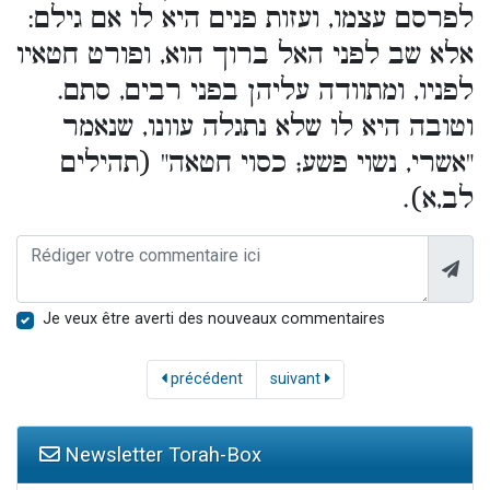
לפרסם עצמו, ועזות פנים היא לו אם גילם:
אלא שב לפני האל ברוך הוא, ופורט חטאיו
לפניו, ומתוודה עליהן בפני רבים, סתם.
וטובה היא לו שלא נתגלה עוונו, שנאמר
"אשרי, נשוי פשע; כסוי חטאה" (תהילים
לב,א).
Je veux être averti des nouveaux commentaires
précédent
suivant
Newsletter Torah-Box