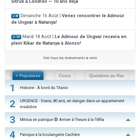
Sitruk à Londres — 10 ans déjà
Dimanche 16 Août |
Venez rencontrer le Admour
J-8
de Ungvar à Natanya!
Mardi 18 Août |
Le Admour de Ungvar recevra en
J-10
plein Kikar de Natanya à Alonzo!
Voir tous les événements à venir
+ Populaires
Cours
Questions au Rav
1
Histoire - À bord du Titanic
2
URGENCE - Diane, 80 ans, en danger dans un appartement
insalubre
3
Mitsva en panique 😨 Arriver à l'heure à la Téfila
4
Panique à la boulangerie Cachère