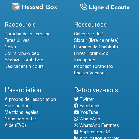
Raccourcis
Ressources
Paracha de la semaine
Calendrier Juif
Fêtes Juives
Sidour (livre de prière)
News
Horaires de Chabbath
Cours Mp3-Vidéo
Livres Torah-Box
Yéchiva Torah-Box
Inscription
Dédicacer un cours
Podcast Torah-Box
English Version
L'association
Retrouvez-nous...
A propos de l'association
Twitter
Faire un don !
Facebook
Mentions légales
YouTube
Nous contacter
WhatsApp
Aide (FAQ)
WhatsApp Femmes
Application iOS
Application Android