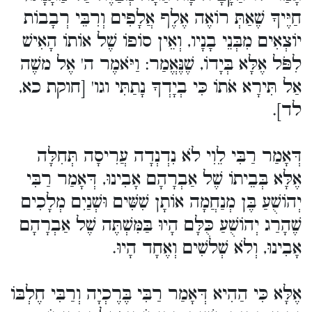
חַיֶּיךָ שֶׁאַתְּ רוֹאֶה אֶלֶף אֲלָפִים וְרִבֵּי רְבָבוֹת
יוֹצְאִים מִבְּנֵי בָנָיו, וְאֵין סוֹפוֹ שֶׁל אוֹתוֹ הָאִישׁ
לִפֹּל אֶלָּא בְּיָדוֹ, שֶׁנֶּאֱמַר: וַיֹּאמֶר ה' אֶל משֶׁה
אַל תִּירָא אֹתוֹ כִּי בְיָדְךָ נָתַתִּי וגו' [חוקת כא,
לד].
דְּאָמַר רַבִּי לֵוִי לֹא נִדְנְדָה עֲרִיסָה תְּחִלָּה
אֶלָּא בְּבֵיתוֹ שֶׁל אַבְרָהָם אָבִינוּ, דְּאָמַר רַבִּי
יְהוֹשֻׁעַ בֶּן מְנַחֲמָה אוֹתָן שִׁשִּׁים וּשְׁנַיִם מְלָכִים
שֶׁהָרַג יְהוֹשֻׁעַ כֻּלָּם הָיוּ בַּמִּשְׁתֶּה שֶׁל אַבְרָהָם
אָבִינוּ, וְלֹא שְׁלשִׁים וְאֶחָד הָיוּ.
אֶלָּא כִּי הַהִיא דְּאָמַר רַבִּי בֶּרֶכְיָה וְרַבִּי חֶלְבּוֹ