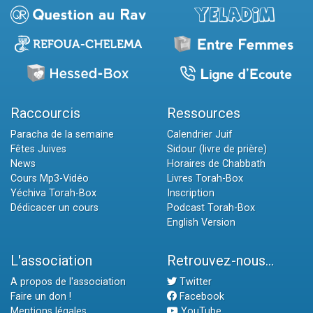
Raccourcis
Ressources
Paracha de la semaine
Calendrier Juif
Fêtes Juives
Sidour (livre de prière)
News
Horaires de Chabbath
Cours Mp3-Vidéo
Livres Torah-Box
Yéchiva Torah-Box
Inscription
Dédicacer un cours
Podcast Torah-Box
English Version
L'association
Retrouvez-nous...
A propos de l'association
Twitter
Faire un don !
Facebook
Mentions légales
YouTube