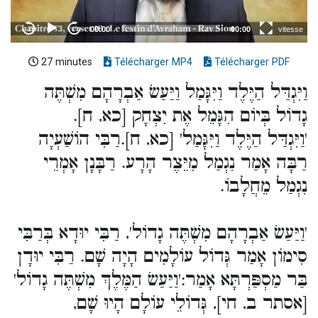
27 minutes
Télécharger MP4
Télécharger PDF
וַיִּגְדַּל הַיֶּלֶד וַיִּגָּמַל וַיַּעַשׂ אַבְרָהָם מִשְׁתֶּה
גָדוֹל בְּיוֹם הִגָּמֵל אֶת יִצְחָק [כא, ח].
'וַיִּגְדַּל הַיֶּלֶד וַיִּגָּמַל' [כא, ח].רַבִּי הוֹשַׁעְיָה
רַבָּה אָמַר נִגְמַל מִיֵּצֶר הָרָע. רַבָּנָן אָמְרֵי
נִגְמַל מֵחֲלָבוֹ.
'וַיַּעַשׂ אַבְרָהָם מִשְׁתֶּה גָדוֹל', רַבִּי יוּדָא בְּרַבִּי
סִימוֹן אָמַר גְּדוֹל עוֹלָמִים הָיָה שָׁם. רַבִּי יוּדָן
בַּר מַסְפַּרְתָּא אָמַר:'וַיַּעַשׂ הַמֶּלֶךְ מִשְׁתֶּה גָדוֹל'
[אסתר ב, חי], גְּדוֹלֵי עוֹלָם הָיוּ שָׁם,