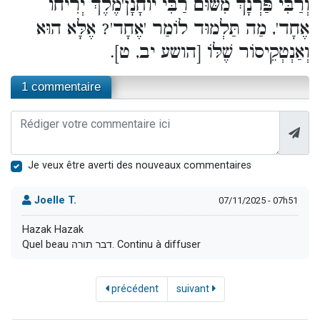
וְרַבִּי פַּרְנָךְ מִשּׁוּם רַבִּי יוֹחָנָן'מֶלֶךְ יְרִיחוֹ
אֶחָד', מַה תַּלְמוּד לוֹמַר 'אֶחָד'? אֶלָּא הוּא
וְאַנְטְקֵיסוֹר שֶׁלּוֹ [הושע יב, ט].
1 commentaire
Je veux être averti des nouveaux commentaires
Joelle T.
07/11/2025 - 07h51
Hazak Hazak
Quel beau דבר תורה. Continu à diffuser
précédent
suivant