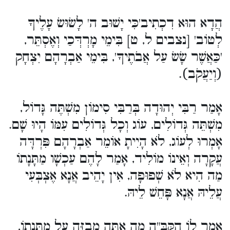
הֲדָא הוּא דִכְתִיב'כִּי יָשׁוּב ה' לָשׂוּשׂ עָלֶיךָ
לְטוֹב' [נצבים ל, ט] בִּימֵי מָרְדְּכַי וְאֶסְתֵּר,
'כַּאֲשֶׁר שָׂשׂ עַל אֲבֹתֶיךָ', בִּימֵי אַבְרָהָם יִצְחָק
(וְיַעֲקֹב).
אָמַר רַבִּי יְהוּדָה בְּרַבִּי סִימוֹן מִשְׁתֶּה גָּדוֹל,
מִשְׁתֵּה גְּדוֹלִים, עוֹג וְכָל גְּדוֹלִים עִמּוֹ הָיוּ שָׁם.
אָמְרוּ לְעוֹג, לֹא הָיִיתָ אוֹמֵר אַבְרָהָם פִּרְדָּה
עֲקָרָה וְאֵינוֹ מוֹלִיד, אָמַר לָהֶם עַכְשָׁו מַתָּנָתוֹ
מַה הִיא לֹא שְׁפוּפָה, אִין יָהֵיב אֲנָא אֶצְבְּעִי
עֲלֵיהּ אֲנָא פָּחֵשׁ לֵיהּ.
אָמַר לוֹ הַקָּבָּ"ה מָה אַתָּה מְבַזֶּה עַל מַתָּנָתוֹ,