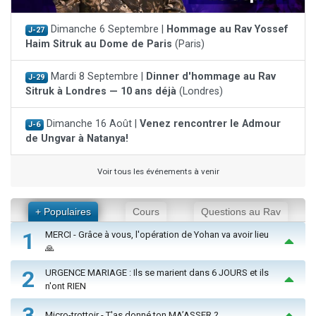
Dimanche 6 Septembre |
Hommage au Rav Yossef
J-27
Haim Sitruk au Dome de Paris
(Paris)
Mardi 8 Septembre |
Dinner d'hommage au Rav
J-29
Sitruk à Londres — 10 ans déjà
(Londres)
Dimanche 16 Août |
Venez rencontrer le Admour
J-6
de Ungvar à Natanya!
Voir tous les événements à venir
+ Populaires
Cours
Questions au Rav
1
MERCI - Grâce à vous, l'opération de Yohan va avoir lieu
🙏
2
URGENCE MARIAGE : Ils se marient dans 6 JOURS et ils
n'ont RIEN
3
Micro-trottoir - T'as donné ton MA’ASSER ?