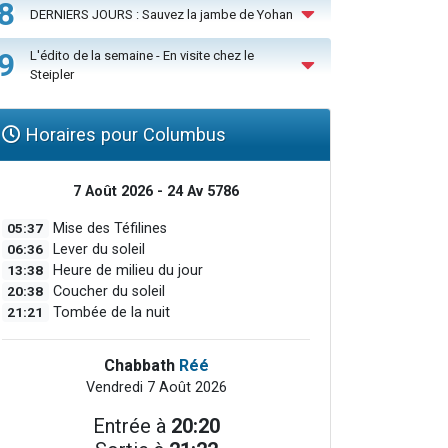
8
DERNIERS JOURS : Sauvez la jambe de Yohan
9
L'édito de la semaine - En visite chez le
Steipler
Horaires pour Columbus
7 Août 2026 - 24 Av 5786
05:37
Mise des Téfilines
06:36
Lever du soleil
13:38
Heure de milieu du jour
20:38
Coucher du soleil
21:21
Tombée de la nuit
Chabbath
Réé
Vendredi 7 Août 2026
Entrée à
20:20