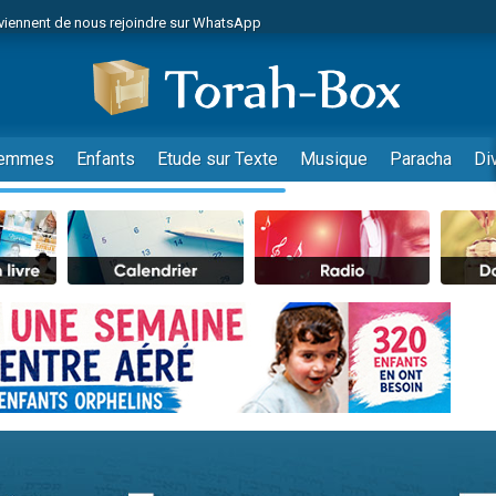
viennent de nous rejoindre sur WhatsApp
es viennent de faire un don pour Reloger Rivka, 6 enfants, victime de violences
es viennent de faire un don pour 1 Journée de Vacances Pour les Enfants
 viennent de demander une bénédiction
viennent de nous rejoindre sur WhatsApp
emmes
Enfants
Etude sur Texte
Musique
Paracha
Di
49 places pour étudier en groupe sur Zoom
nes viennent de faire un don pour Diane, 80 ans, dans un appartement insalu
 donner son Maasser
viennent de nous rejoindre sur WhatsApp
viennent de nous rejoindre sur WhatsApp
es viennent de faire un don pour 5 jours de vacances aux Orphelins
de donner son Maasser
 viennent de demander une bénédiction
viennent de nous rejoindre sur WhatsApp
nnes viennent de faire un don pour Sauvez la jambe de Yohan