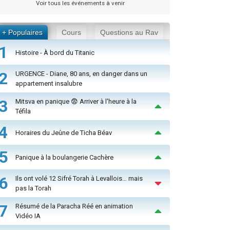
Voir tous les événements à venir
+ Populaires
Cours
Questions au Rav
1
Histoire - À bord du Titanic
2
URGENCE - Diane, 80 ans, en danger dans un
appartement insalubre
3
Mitsva en panique 😨 Arriver à l'heure à la
Téfila
4
Horaires du Jeûne de Ticha Béav
5
Panique à la boulangerie Cachère
6
Ils ont volé 12 Sifré Torah à Levallois… mais
pas la Torah
7
Résumé de la Paracha Réé en animation
Vidéo IA