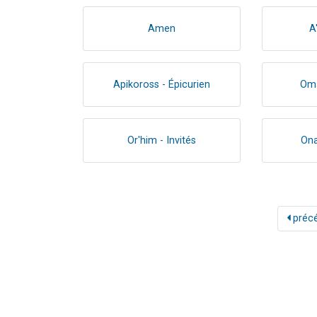
Amen
A
Apikoross - Épicurien
Oma
Or'him - Invités
Ona
préc