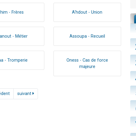
'him - Frères
A'hdout - Union
nout - Métier
Assoupa - Recueil
a - Tromperie
Oness - Cas de force
majeure
édent
suivant