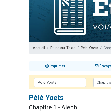
Il reste 
12 nouve
3 personnes 
2 personnes 
2 personnes 
Accueil
Etude sur Texte
Pélé Yoets
Chap
Imprimer
Envoy
Pélé Yoets
Chapitre 1 - Aleph