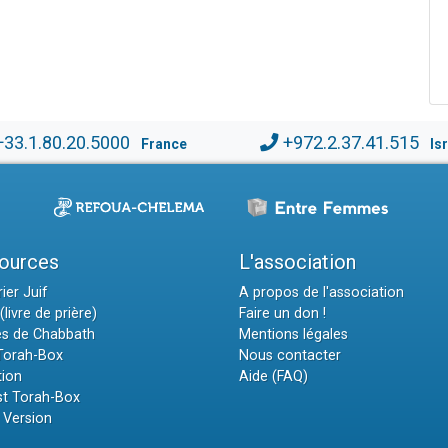
+33.1.80.20.5000
+972.2.37.41.515
France
Is
ources
L'association
ier Juif
A propos de l'association
(livre de prière)
Faire un don !
es de Chabbath
Mentions légales
 Torah-Box
Nous contacter
tion
Aide (FAQ)
t Torah-Box
 Version