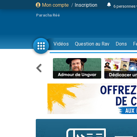
Mon compte
/
Inscription
6 personnes 
4 personn
Paracha Réé
2 personn
17 personnes
4 personnes 
Vidéos
Question au Rav
Dons
F
Il reste 
23 person
Eva vient de
4 personnes 
3 personnes 
3 personn
Odaya vient 
13 personnes
2 personnes 
30 perso