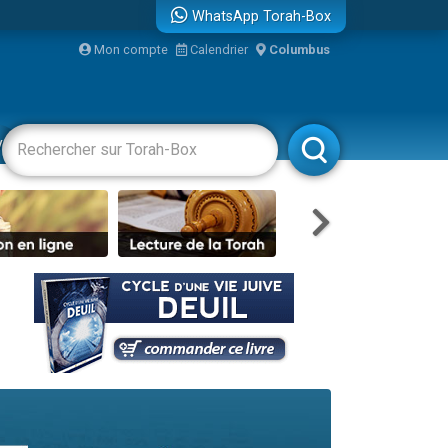
WhatsApp Torah-Box
...
Mon compte
Calendrier
Columbus
vertissements
Livres
Rabbanim
bre