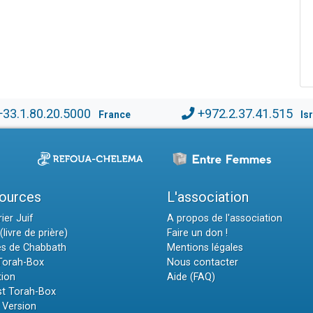
+33.1.80.20.5000
+972.2.37.41.515
France
Is
ources
L'association
ier Juif
A propos de l'association
(livre de prière)
Faire un don !
es de Chabbath
Mentions légales
 Torah-Box
Nous contacter
tion
Aide (FAQ)
t Torah-Box
 Version