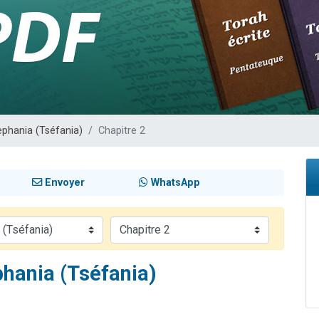
 viennent de demander une bénédiction
viennent de nous rejoindre sur WhatsApp
49 places pour étudier en groupe sur Zoom
 donner son Maasser
donner son Maasser
phania (Tséfania)
Chapitre 2
Envoyer
WhatsApp
hania (Tséfania)