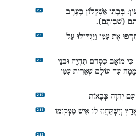
ן: בְּבָתֵּי אַשְׁקְלוֹן בָּעֶרֶב
2,7
 שבותם (שְׁבִיתָם
רְפוּ אֶת עַמִּי וַיַּגְדִּילוּ עַל
2,8
ִּי מוֹאָב כִּסְדֹם תִּהְיֶה וּבְנֵי
2,9
ְמָמָה עַד עוֹלָם שְׁאֵרִית עַמִּי
עַל עַם יְהוָה צְבָאוֹת
2,10
 וְיִשְׁתַּחֲווּ לוֹ אִישׁ מִמְּקוֹמוֹ
2,11
2,12