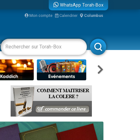
WhatsApp Torah-Box
Mon compte
Calendrier
Columbus
vertissements
Livres
Rabbanim
re
...