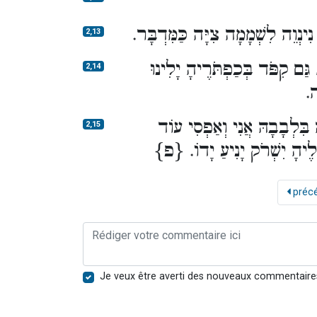
נִינְוֵה לִשְׁמָמָה צִיָּה כַּמִּדְבָּר
2,13
ַם קִפֹּד בְּכַפְתֹּרֶיהָ יָלִינוּ
2,14
ָה
ִּלְבָבָהּ אֲנִי וְאַפְסִי עוֹד
2,15
לֶיהָ יִשְׁרֹק יָנִיעַ יָדוֹ. {פ
préc
Je veux être averti des nouveaux commentaire