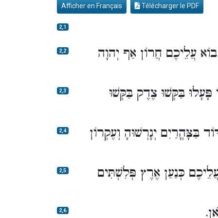
Afficher en Français
Télécharger le PDF
2,1
בוֹא עֲלֵיכֶם חֲרוֹן אַף יְהוָה
2,2
ָּעָלוּ בַּקְּשׁוּ צֶדֶק בַּקְּשׁוּ
2,3
ֹד בַּצָּהֳרַיִם יְגָרְשׁוּהָ וְעֶקְרוֹן
2,4
ֲלֵיכֶם כְּנַעַן אֶרֶץ פְּלִשְׁתִּים
2,5
ֹאן
2,6