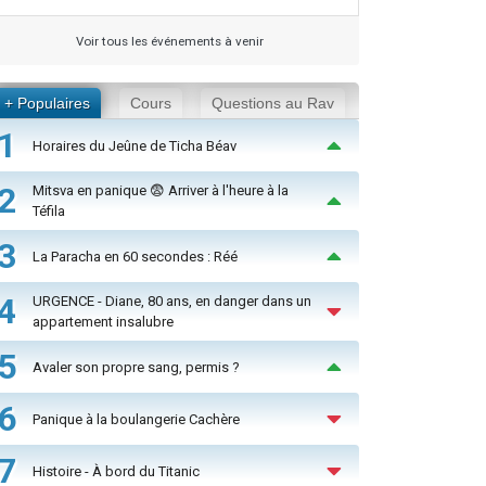
Voir tous les événements à venir
+ Populaires
Cours
Questions au Rav
1
Horaires du Jeûne de Ticha Béav
2
Mitsva en panique 😨 Arriver à l'heure à la
Téfila
3
La Paracha en 60 secondes : Réé
4
URGENCE - Diane, 80 ans, en danger dans un
appartement insalubre
5
Avaler son propre sang, permis ?
6
Panique à la boulangerie Cachère
7
Histoire - À bord du Titanic