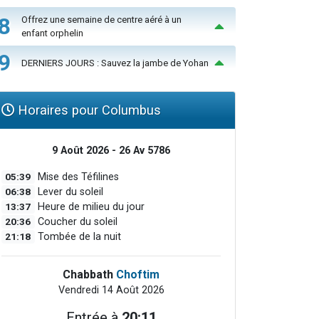
8
Offrez une semaine de centre aéré à un
enfant orphelin
9
DERNIERS JOURS : Sauvez la jambe de Yohan
Horaires pour Columbus
9 Août 2026 - 26 Av 5786
05:39
Mise des Téfilines
06:38
Lever du soleil
13:37
Heure de milieu du jour
20:36
Coucher du soleil
21:18
Tombée de la nuit
Chabbath
Choftim
Vendredi 14 Août 2026
Entrée à
20:11