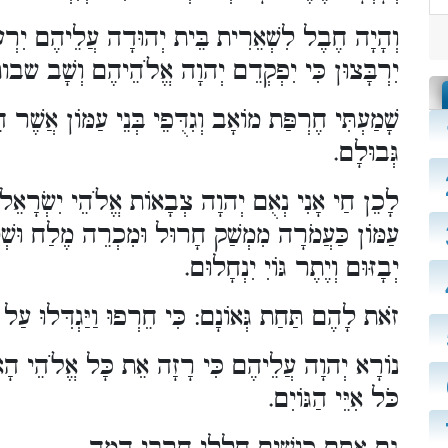
וְהָיָה חֶבֶל לִשְׁאֵרִית בֵּית יְהוּדָה עֲלֵיהֶם יִרְעוּ
יִרְבָּצוּן כִּי יִפְקְדֵם יְהוָה אֱלֹהֵיהֶם וְשָׁב).
שָׁמַעְתִּי חֶרְפַּת מוֹאָב וְגִדֻּפֵי בְּנֵי עַמּוֹן אֲשֶׁר חֵ
גְּבוּלָם.
לָכֵן חַי אָנִי נְאֻם יְהוָה צְבָאוֹת אֱלֹהֵי יִשְׂרָאֵל כ
עַמּוֹן כַּעֲמֹרָה מִמְשַׁק חָרוּל וּמִכְרֵה מֶלַח וּשׁ
יְבָזּוּם וְיֶתֶר גּוֹיִ יִנְחָלוּם.
זֹאת לָהֶם תַּחַת גְּאוֹנָם: כִּי חֵרְפוּ וַיַּגְדִּלוּ .
נוֹרָא יְהוָה עֲלֵיהֶם כִּי רָזָה אֵת כָּל אֱלֹהֵי הָאָרֶץ
כֹּל אִיֵּי הַגּוֹיִם.