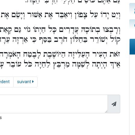
גַּם אַתֶּם כּוּשִׁים חַלְלֵי חַרְבִּי הֵמָּה.
וְיֵט יָדוֹ עַל צָפוֹן וִיאַבֵּד אֶת אַשּׁוּר וְיָשֵׂם אֶת .
וְרָבְצוּ בְתוֹכָהּ עֲדָרִים כָּל חַיְתוֹ גוֹי גַּם קָאַת גּ
קוֹל יְשׁוֹרֵר בַּחַלּוֹן חֹרֶב בַּסַּף כִּי אַרְזָה עֵר.
זֹאת הָעִיר הָעַלִּיזָה הַיּוֹשֶׁבֶת לָבֶטַח הָאֹמְרָה ב
אֵיךְ הָיְתָה לְשַׁמָּה מַרְבֵּץ לַחַיָּה כֹּל עוֹבֵר עָ}
édent
suivant
s