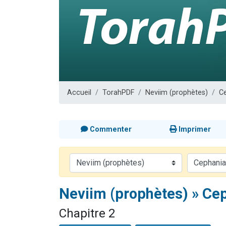
17 personnes
4 personnes 
Il reste 
Eva vient de
Eli vient de 
Accueil
TorahPDF
Neviim (prophètes)
Ce
Commenter
Imprimer
Neviim (prophètes) » Cep
Chapitre 2