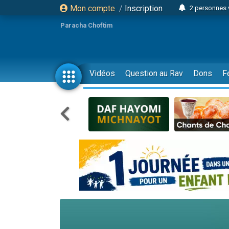
Mon compte
/
Inscription
2 personnes 
Lisbel Esthe
Paracha Choftim
3 person
2 personn
3 personnes 
Vidéos
Question au Rav
Dons
F
11 personnes
3 personn
Il reste 
2 personnes 
29 personnes
Il reste 
2 personnes 
6 personnes 
4 personn
2 personn