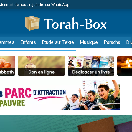
viennent de nous rejoindre sur WhatsApp
r vient de donner son Maasser
nes viennent de faire un don pour Événements Torah-Box
es viennent de faire un don pour Tsédaka : pauvres d'Israel
viennent de nous rejoindre sur WhatsApp
emmes
Enfants
Etude sur Texte
Musique
Paracha
Di
 viennent de demander une bénédiction
es viennent de faire un don pour Diane, 80 ans, dans un appartement insalub
49 places pour étudier en groupe sur Zoom
viennent de nous rejoindre sur WhatsApp
 viennent de demander une bénédiction
49 places pour étudier en groupe sur Zoom
viennent de nous rejoindre sur WhatsApp
viennent de nous rejoindre sur WhatsApp
es viennent de faire un don pour Reloger Rivka, 6 enfants, victime de violences
es viennent de faire un don pour 1 Journée de Vacances Pour les Enfants