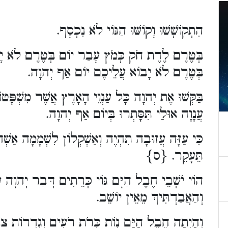
הִתְקוֹשְׁשׁוּ וָקוֹשּׁוּ הַגּוֹי לֹא נִכְסָף.
בְּטֶרֶם לֶדֶת חֹק כְּמֹץ עָבַר יוֹם בְּטֶרֶם לֹא יָ
בְּטֶרֶם לֹא יָבוֹא עֲלֵיכֶם יוֹם אַף יְהוָה.
בַּקְּשׁוּ אֶת יְהוָה כָּל עַנְוֵי הָאָרֶץ אֲשֶׁר מִשְׁפָּטוֹ פ
עֲנָוָה אוּלַי תִּסָּתְרוּ בְּיוֹם אַף יְהוָה.
כִּי עַזָּה עֲזוּבָה תִהְיֶה וְאַשְׁקְלוֹן לִשְׁמָמָה אַשְׁדּו
תֵּעָקֵר. {ס}
הוֹי יֹשְׁבֵי חֶבֶל הַיָּם גּוֹי כְּרֵתִים דְּבַר יְהוָה ע
וְהַאֲבַדְתִּיךְ מֵאֵין יוֹשֵׁב.
וְהָיְתָה חֶבֶל הַיָּם נְו‍ֹת כְּרֹת רֹעִים וְגִדְרוֹת צ.