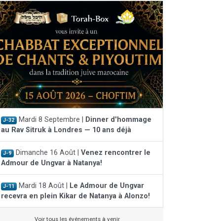
Mardi 8 Septembre |
Dinner d'hommage
J-32
au Rav Sitruk à Londres — 10 ans déjà
Dimanche 16 Août |
Venez rencontrer le
J-9
Admour de Ungvar à Natanya!
Mardi 18 Août |
Le Admour de Ungvar
J-11
recevra en plein Kikar de Natanya à Alonzo!
Voir tous les événements à venir