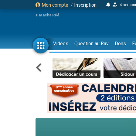
Mon compte
/
Inscription
4 personn
2 personn
Paracha Réé
17 personnes
4 personnes 
Il reste 
Vidéos
Question au Rav
Dons
F
23 person
Eva vient de
4 personnes 
3 personnes 
3 personn
Odaya vient 
2 personnes 
13 personnes
12 nouve
30 perso