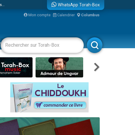
...
WhatsApp Torah-Box
Mon compte
Calendrier
Columbus
vertissements
Livres
Rabbanim
bre