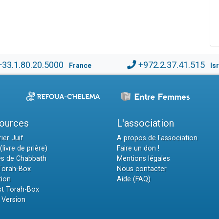
+33.1.80.20.5000
+972.2.37.41.515
France
Is
ources
L'association
ier Juif
A propos de l'association
(livre de prière)
Faire un don !
es de Chabbath
Mentions légales
 Torah-Box
Nous contacter
tion
Aide (FAQ)
t Torah-Box
 Version