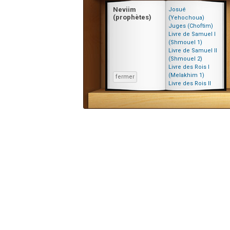
Neviim
Josué
(prophètes)
(Yehochoua)
Juges (Choftim)
Livre de Samuel I
(Shmouel 1)
Livre de Samuel II
(Shmouel 2)
Livre des Rois I
(Melakhim 1)
fermer
Livre des Rois II
(Melakhim 2)
Isaïe (Yechayahou)
Jérémie
(Yirmiyahou)
Ézéchiel
(Ye'hezkel)
Osée (Oché'a)
Yoël
Amos
Obadia (Ovadia)
Jonas (Yona)
Michée (Mikha)
Nahoum
(Na'houm)
Habacuc
(Habakouk)
Cephania