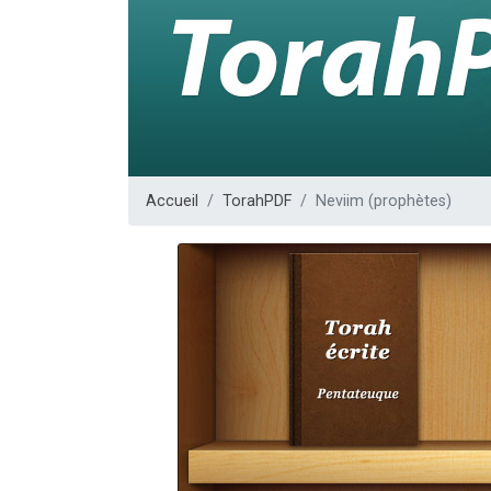
Il reste 
3 personnes 
2 personnes 
2 nouvel
6 personnes 
Accueil
TorahPDF
Neviim (prophètes)