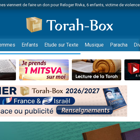
es viennent de faire un don pour Reloger Rivka, 6 enfants, victime de violences
es viennent de faire un don pour 1 Journée de Vacances Pour les Enfants
 viennent de demander une bénédiction
viennent de nous rejoindre sur WhatsApp
49 places pour étudier en groupe sur Zoom
emmes
Enfants
Etude sur Texte
Musique
Paracha
Di
nes viennent de faire un don pour Diane, 80 ans, dans un appartement insalu
 donner son Maasser
viennent de nous rejoindre sur WhatsApp
viennent de nous rejoindre sur WhatsApp
es viennent de faire un don pour 5 jours de vacances aux Orphelins
de donner son Maasser
viennent de nous rejoindre sur WhatsApp
 viennent de demander une bénédiction
lles musiques dans Torah-Box Music
nnes viennent de faire un don pour Sauvez la jambe de Yohan