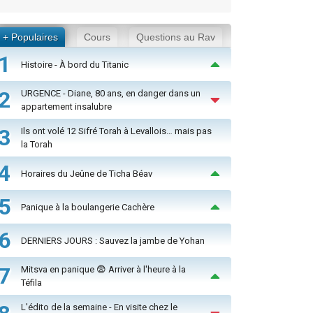
+ Populaires
Cours
Questions au Rav
1
Histoire - À bord du Titanic
2
URGENCE - Diane, 80 ans, en danger dans un
appartement insalubre
3
Ils ont volé 12 Sifré Torah à Levallois… mais pas
la Torah
4
Horaires du Jeûne de Ticha Béav
5
Panique à la boulangerie Cachère
6
DERNIERS JOURS : Sauvez la jambe de Yohan
7
Mitsva en panique 😨 Arriver à l'heure à la
Téfila
L'édito de la semaine - En visite chez le