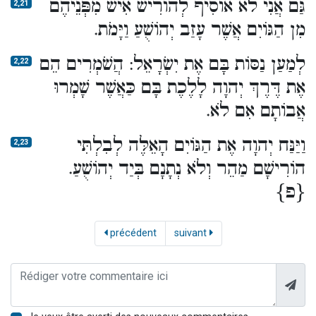
גַּם אֲנִי לֹא אוֹסִיף לְהוֹרִישׁ אִישׁ מִפְּנֵיהֶם
2,21
מִן הַגּוֹיִם אֲשֶׁר עָזַב יְהוֹשֻׁעַ וַיָּמֹת.
לְמַעַן נַסּוֹת בָּם אֶת יִשְׂרָאֵל: הֲשֹׁמְרִים הֵם
2,22
אֶת דֶּרֶךְ יְהוָה לָלֶכֶת בָּם כַּאֲשֶׁר שָׁמְרוּ
אֲבוֹתָם אִם לֹא.
וַיַּנַּח יְהוָה אֶת הַגּוֹיִם הָאֵלֶּה לְבִלְתִּי
2,23
הוֹרִישָׁם מַהֵר וְלֹא נְתָנָם בְּיַד יְהוֹשֻׁעַ.
{פ}
précédent
suivant