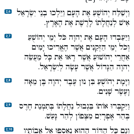
וַיְשַׁלַּח יְהוֹשֻׁעַ אֶת הָעָם וַיֵּלְכוּ בְנֵי יִשְׂרָאֵל
2,6
אִישׁ לְנַחֲלָתוֹ לָרֶשֶׁת אֶת הָאָרֶץ.
וַיַּעַבְדוּ הָעָם אֶת יְהוָה כֹּל יְמֵי יְהוֹשֻׁעַ
2,7
וְכֹל יְמֵי הַזְּקֵנִים אֲשֶׁר הֶאֱרִיכוּ יָמִים
אַחֲרֵי יְהוֹשׁוּעַ אֲשֶׁר רָאוּ אֵת כָּל מַעֲשֵׂה
יְהוָה הַגָּדוֹל אֲשֶׁר עָשָׂה לְיִשְׂרָאֵל.
וַיָּמָת יְהוֹשֻׁעַ בִּן נוּן עֶבֶד יְהוָה בֶּן מֵאָה
2,8
וָעֶשֶׂר שָׁנִים.
וַיִּקְבְּרוּ אוֹתוֹ בִּגְבוּל נַחֲלָתוֹ בְּתִמְנַת חֶרֶס
2,9
בְּהַר אֶפְרָיִם מִצְּפוֹן לְהַר גָּעַשׁ.
וְגַם כָּל הַדּוֹר הַהוּא נֶאֶסְפוּ אֶל אֲבוֹתָיו
2,10