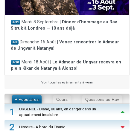
Mardi 8 Septembre |
Dinner d'hommage au Rav
J-31
Sitruk à Londres — 10 ans déjà
Dimanche 16 Août |
Venez rencontrer le Admour
J-8
de Ungvar à Natanya!
Mardi 18 Août |
Le Admour de Ungvar recevra en
J-10
plein Kikar de Natanya à Alonzo!
Voir tous les événements à venir
+ Populaires
Cours
Questions au Rav
1
URGENCE - Diane, 80 ans, en danger dans un
appartement insalubre
2
Histoire - À bord du Titanic