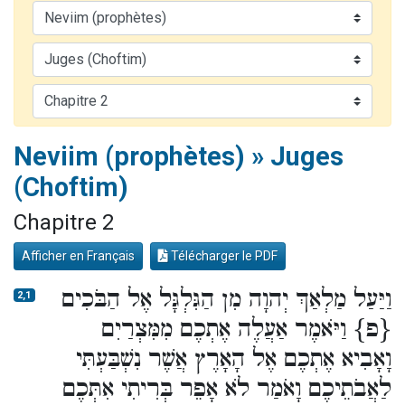
2 personnes viennent de nous rejoindre sur WhatsApp
13 personnes viennent de demander une bénédiction
Il reste 49 places pour étudier en groupe sur Zoom
12 nouvelles musiques dans Torah-Box Music
2 personnes viennent de nous rejoindre sur WhatsApp
Neviim (prophètes) » Juges
(Choftim)
Chapitre 2
Afficher en Français
Télécharger le PDF
וַיַּעַל מַלְאַךְ יְהוָה מִן הַגִּלְגָּל אֶל הַבֹּכִים
2,1
{פ} וַיֹּאמֶר אַעֲלֶה אֶתְכֶם מִמִּצְרַיִם
וָאָבִיא אֶתְכֶם אֶל הָאָרֶץ אֲשֶׁר נִשְׁבַּעְתִּי
לַאֲבֹתֵיכֶם וָאֹמַר לֹא אָפֵר בְּרִיתִי אִתְּכֶם