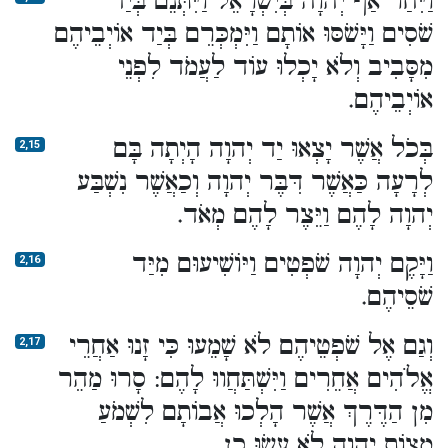
וַיִּחַר אַף יְהוָה בְּיִשְׂרָאֵל וַיִּתְּנֵם בְּיַד
שֹׁסִים וַיָּשֹׁסּוּ אוֹתָם וַיִּמְכְּרֵם בְּיַד אוֹיְבֵיהֶם
מִסָּבִיב וְלֹא יָכְלוּ עוֹד לַעֲמֹד לִפְנֵי
אוֹיְבֵיהֶם.
בְּכֹל אֲשֶׁר יָצְאוּ יַד יְהוָה הָיְתָה בָּם
2,15
לְרָעָה כַּאֲשֶׁר דִּבֶּר יְהוָה וְכַאֲשֶׁר נִשְׁבַּע
יְהוָה לָהֶם וַיֵּצֶר לָהֶם מְאֹד.
וַיָּקֶם יְהוָה שֹׁפְטִים וַיּוֹשִׁיעוּם מִיַּד
2,16
שֹׁסֵיהֶם.
וְגַם אֶל שֹׁפְטֵיהֶם לֹא שָׁמֵעוּ כִּי זָנוּ אַחֲרֵי
2,17
אֱלֹהִים אֲחֵרִים וַיִּשְׁתַּחֲווּ לָהֶם: סָרוּ מַהֵר
מִן הַדֶּרֶךְ אֲשֶׁר הָלְכוּ אֲבוֹתָם לִשְׁמֹעַ
מִצְו‍ֹת יְהוָה לֹא עָשׂוּ כֵן.