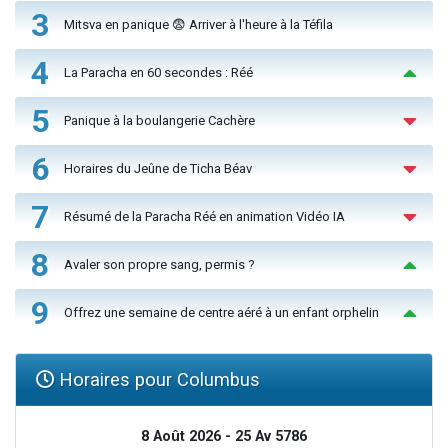
3
Mitsva en panique 😨 Arriver à l'heure à la Téfila
4
La Paracha en 60 secondes : Réé
5
Panique à la boulangerie Cachère
6
Horaires du Jeûne de Ticha Béav
7
Résumé de la Paracha Réé en animation Vidéo IA
8
Avaler son propre sang, permis ?
9
Offrez une semaine de centre aéré à un enfant orphelin
Horaires pour Columbus
8 Août 2026 - 25 Av 5786