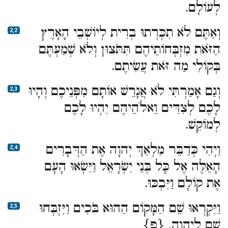
לְעוֹלָם.
וְאַתֶּם לֹא תִכְרְתוּ בְרִית לְיוֹשְׁבֵי הָאָרֶץ
2,2
הַזֹּאת מִזְבְּחוֹתֵיהֶם תִּתֹּצוּן וְלֹא שְׁמַעְתֶּם
בְּקוֹלִי מַה זֹּאת עֲשִׂיתֶם.
וְגַם אָמַרְתִּי לֹא אֲגָרֵשׁ אוֹתָם מִפְּנֵיכֶם וְהָיוּ
2,3
לָכֶם לְצִדִּים וֵאלֹהֵיהֶם יִהְיוּ לָכֶם
לְמוֹקֵשׁ.
וַיְהִי כְּדַבֵּר מַלְאַךְ יְהוָה אֶת הַדְּבָרִים
2,4
הָאֵלֶּה אֶל כָּל בְּנֵי יִשְׂרָאֵל וַיִּשְׂאוּ הָעָם
אֶת קוֹלָם וַיִּבְכּוּ.
וַיִּקְרְאוּ שֵׁם הַמָּקוֹם הַהוּא בֹּכִים וַיִּזְבְּחוּ
2,5
שָׁם לַיהוָה. {פ}