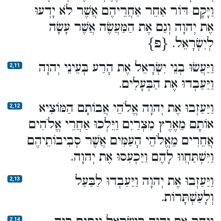
וַיָּקָם דּוֹר אַחֵר אַחֲרֵיהֶם אֲשֶׁר לֹא יָדְעוּ
אֶת יְהוָה וְגַם אֶת הַמַּעֲשֶׂה אֲשֶׁר עָשָׂה
לְיִשְׂרָאֵל. {פ}
וַיַּעֲשׂוּ בְנֵי יִשְׂרָאֵל אֶת הָרַע בְּעֵינֵי יְהוָה
2,11
וַיַּעַבְדוּ אֶת הַבְּעָלִים.
וַיַּעַזְבוּ אֶת יְהוָה אֱלֹהֵי אֲבוֹתָם הַמּוֹצִיא
2,12
אוֹתָם מֵאֶרֶץ מִצְרַיִם וַיֵּלְכוּ אַחֲרֵי אֱלֹהִים
אֲחֵרִים מֵאֱלֹהֵי הָעַמִּים אֲשֶׁר סְבִיבוֹתֵיהֶם
וַיִּשְׁתַּחֲווּ לָהֶם וַיַּכְעִסוּ אֶת יְהוָה.
וַיַּעַזְבוּ אֶת יְהוָה וַיַּעַבְדוּ לַבַּעַל
2,13
וְלָעַשְׁתָּרוֹת.
2,14