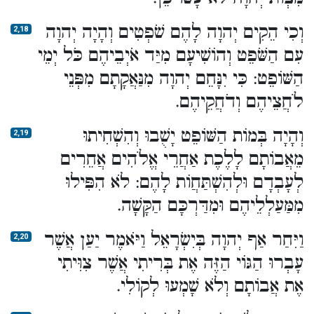
וְכִי הֵקִים יְהוָה לָהֶם שֹׁפְטִים וְהָיָה יְהוָה
2,18
עִם הַשֹּׁפֵט וְהוֹשִׁיעָם מִיַּד אֹיְבֵיהֶם כֹּל יְמֵי
הַשּׁוֹפֵט: כִּי יִנָּחֵם יְהוָה מִנַּאֲקָתָם מִפְּנֵי
לֹחֲצֵיהֶם וְדֹחֲקֵיהֶם.
וְהָיָה בְּמוֹת הַשּׁוֹפֵט יָשֻׁבוּ וְהִשְׁחִיתוּ
2,19
מֵאֲבוֹתָם לָלֶכֶת אַחֲרֵי אֱלֹהִים אֲחֵרִים
לְעָבְדָם וּלְהִשְׁתַּחֲו‍ֹת לָהֶם: לֹא הִפִּילוּ
מִמַּעַלְלֵיהֶם וּמִדַּרְכָּם הַקָּשָׁה.
וַיִּחַר אַף יְהוָה בְּיִשְׂרָאֵל וַיֹּאמֶר יַעַן אֲשֶׁר
2,20
עָבְרוּ הַגּוֹי הַזֶּה אֶת בְּרִיתִי אֲשֶׁר צִוִּיתִי
אֶת אֲבוֹתָם וְלֹא שָׁמְעוּ לְקוֹלִי.