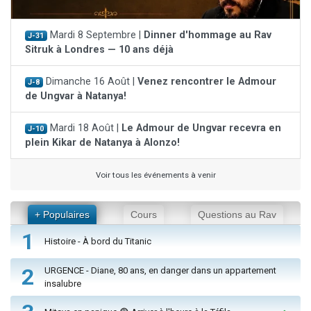
Mardi 8 Septembre |
Dinner d'hommage au Rav
J-31
Sitruk à Londres — 10 ans déjà
Dimanche 16 Août |
Venez rencontrer le Admour
J-8
de Ungvar à Natanya!
Mardi 18 Août |
Le Admour de Ungvar recevra en
J-10
plein Kikar de Natanya à Alonzo!
Voir tous les événements à venir
+ Populaires
Cours
Questions au Rav
1
Histoire - À bord du Titanic
2
URGENCE - Diane, 80 ans, en danger dans un appartement
insalubre