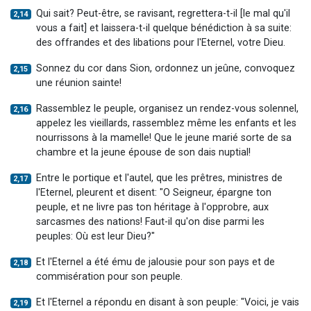
Qui sait? Peut-être, se ravisant, regrettera-t-il [le mal qu'il
2,14
vous a fait] et laissera-t-il quelque bénédiction à sa suite:
des offrandes et des libations pour l'Eternel, votre Dieu.
Sonnez du cor dans Sion, ordonnez un jeûne, convoquez
2,15
une réunion sainte!
Rassemblez le peuple, organisez un rendez-vous solennel,
2,16
appelez les vieillards, rassemblez même les enfants et les
nourrissons à la mamelle! Que le jeune marié sorte de sa
chambre et la jeune épouse de son dais nuptial!
Entre le portique et l'autel, que les prêtres, ministres de
2,17
l'Eternel, pleurent et disent: "O Seigneur, épargne ton
peuple, et ne livre pas ton héritage à l'opprobre, aux
sarcasmes des nations! Faut-il qu'on dise parmi les
peuples: Où est leur Dieu?"
Et l'Eternel a été ému de jalousie pour son pays et de
2,18
commisération pour son peuple.
Et l'Eternel a répondu en disant à son peuple: "Voici, je vais
2,19