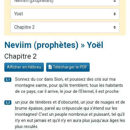
13 personnes viennent de demander une bénédiction
30 personnes viennent de faire un don pour Sauvez la jambe de Yohan
Il reste 49 places pour étudier en groupe sur Zoom
12 nouvelles musiques dans Torah-Box Music
29 personnes viennent de demander une bénédiction
Neviim (prophètes) » Yoël
Chapitre 2
Afficher en Hébreu
Télécharger le PDF
Sonnez du cor dans Sion, et poussez des cris sur ma
2,1
montagne sainte, pour qu'ils tremblent, tous les habitants
de ce pays; car il arrive, le jour de l'Eternel, il est proche:
un jour de ténèbres et d'obscurité, un jour de nuages et de
2,2
brume épaisse, pareil au crépuscule qui s'étend sur les
montagnes! C'est un peuple nombreux et puissant, tel qu'il
n'y en eut jamais et qu'il n'y en aura plus jusqu'aux âges les
plus reculés.