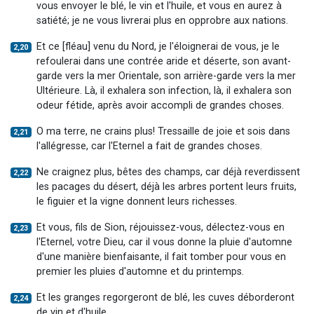
vous envoyer le blé, le vin et l'huile, et vous en aurez à
satiété; je ne vous livrerai plus en opprobre aux nations.
Et ce [fléau] venu du Nord, je l'éloignerai de vous, je le
2,20
refoulerai dans une contrée aride et déserte, son avant-
garde vers la mer Orientale, son arrière-garde vers la mer
Ultérieure. Là, il exhalera son infection, là, il exhalera son
odeur fétide, après avoir accompli de grandes choses.
O ma terre, ne crains plus! Tressaille de joie et sois dans
2,21
l'allégresse, car l'Eternel a fait de grandes choses.
Ne craignez plus, bêtes des champs, car déjà reverdissent
2,22
les pacages du désert, déjà les arbres portent leurs fruits,
le figuier et la vigne donnent leurs richesses.
Et vous, fils de Sion, réjouissez-vous, délectez-vous en
2,23
l'Eternel, votre Dieu, car il vous donne la pluie d'automne
d'une manière bienfaisante, il fait tomber pour vous en
premier les pluies d'automne et du printemps.
Et les granges regorgeront de blé, les cuves déborderont
2,24
de vin et d'huile.