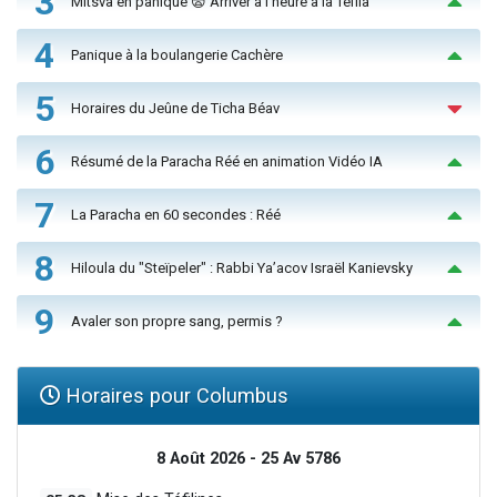
3
Mitsva en panique 😨 Arriver à l'heure à la Téfila
4
Panique à la boulangerie Cachère
5
Horaires du Jeûne de Ticha Béav
6
Résumé de la Paracha Réé en animation Vidéo IA
7
La Paracha en 60 secondes : Réé
8
Hiloula du "Steïpeler" : Rabbi Ya’acov Israël Kanievsky
9
Avaler son propre sang, permis ?
Horaires pour Columbus
8 Août 2026 - 25 Av 5786