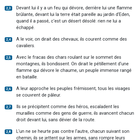
Devant lui il y a un feu qui dévore, derrière lui une flamme
2,3
brûlante, devant lui la terre était pareille au jardin d'Eden,
quand il a passé, c'est un désert désolé: rien ne lui a
échappé.
A le voir, on dirait des chevaux; ils courent comme des
2,4
cavaliers.
Avec le fracas des chars roulant sur le sommet des
2,5
montagnes, ils bondissent. On dirait le pétillement d'une
flamme qui dévore le chaume, un peuple immense rangé
en bataille.
A leur approche les peuples frémissent, tous les visages
2,6
se couvrent de pâleur.
Ils se précipitent comme des héros, escaladent les
2,7
murailles comme des gens de guerre; ils avancent chacun
droit devant lui, sans dévier de la route.
L'un ne se heurte pas contre l'autre, chacun suivant son
2,8
chemin; ils se jettent sur les armes, sans rompre leurs