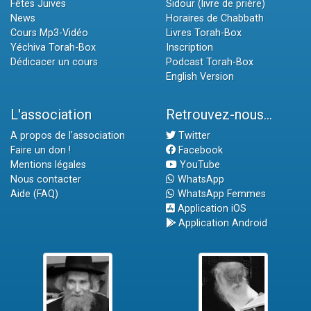
Fêtes Juives
Sidour (livre de prière)
News
Horaires de Chabbath
Cours Mp3-Vidéo
Livres Torah-Box
Yéchiva Torah-Box
Inscription
Dédicacer un cours
Podcast Torah-Box
English Version
L'association
Retrouvez-nous...
A propos de l'association
Twitter
Faire un don !
Facebook
Mentions légales
YouTube
Nous contacter
WhatsApp
Aide (FAQ)
WhatsApp Femmes
Application iOS
Application Android