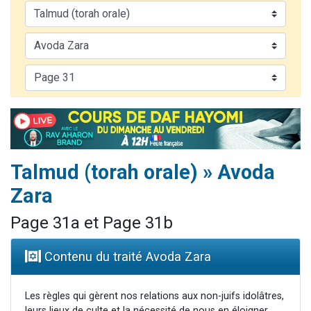
3 personnes viennent de nous rejoindre sur WhatsApp
2 nouvelles musiques dans Torah-Box Music
8 personnes viennent de faire un don pour Tsédaka : pauvres d'Israel
Nouvelle émission radio : Visions de grandeur n°104 : Le Chabbath et le Birkat Hamazone à travers le temps
4 personnes viennent de nous rejoindre sur WhatsApp
Talmud (torah orale) » Avoda
Zara
Page 31a et Page 31b
Contenu du traité Avoda Zara
Les règles qui gèrent nos relations aux non-juifs idolâtres,
leurs lieux de culte et la nécessité de nous en éloigner.