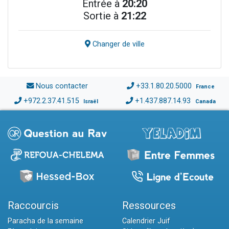
Entrée à
20:20
Sortie à
21:22
Changer de ville
Nous contacter
+33.1.80.20.5000
France
+972.2.37.41.515
+1.437.887.14.93
Israël
Canada
Raccourcis
Ressources
Paracha de la semaine
Calendrier Juif