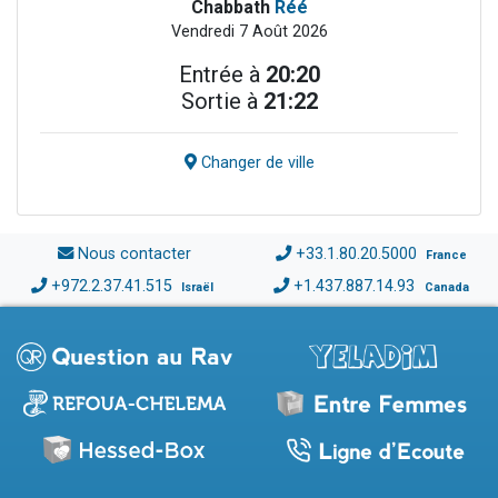
Chabbath
Réé
Vendredi 7 Août 2026
Entrée à
20:20
Sortie à
21:22
Changer de ville
Nous contacter
+33.1.80.20.5000
France
+972.2.37.41.515
+1.437.887.14.93
Israël
Canada