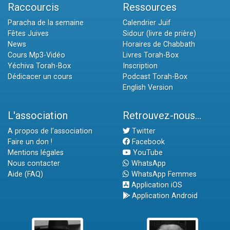
Raccourcis
Ressources
Paracha de la semaine
Calendrier Juif
Fêtes Juives
Sidour (livre de prière)
News
Horaires de Chabbath
Cours Mp3-Vidéo
Livres Torah-Box
Yéchiva Torah-Box
Inscription
Dédicacer un cours
Podcast Torah-Box
English Version
L'association
Retrouvez-nous...
A propos de l'association
Twitter
Faire un don !
Facebook
Mentions légales
YouTube
Nous contacter
WhatsApp
Aide (FAQ)
WhatsApp Femmes
Application iOS
Application Android