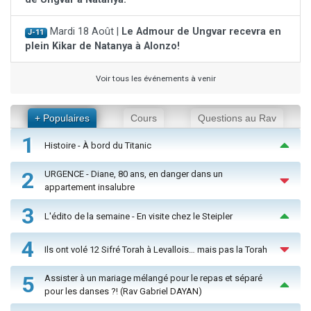
Mardi 18 Août |
Le Admour de Ungvar recevra en
J-11
plein Kikar de Natanya à Alonzo!
Voir tous les événements à venir
+ Populaires
Cours
Questions au Rav
1
Histoire - À bord du Titanic
2
URGENCE - Diane, 80 ans, en danger dans un
appartement insalubre
3
L'édito de la semaine - En visite chez le Steipler
4
Ils ont volé 12 Sifré Torah à Levallois… mais pas la Torah
5
Assister à un mariage mélangé pour le repas et séparé
pour les danses ?! (Rav Gabriel DAYAN)