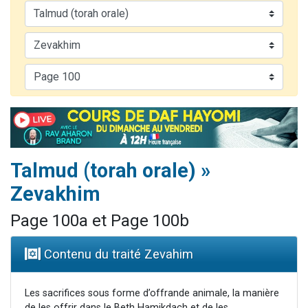
Nouvelle émission radio : Visions de grandeur n°104 : Le Chabbath et le Birkat Hamazone à travers le temps
61 personnes viennent de demander une bénédiction
Ariel vient de donner son Maasser
Il reste 49 places pour étudier en groupe sur Zoom
Eva vient de donner son Maasser
Talmud (torah orale) »
Zevakhim
Page 100a et Page 100b
Contenu du traité Zevahim
Les sacrifices sous forme d’offrande animale, la manière
de les offrir dans le Beth Hamikdach et de les