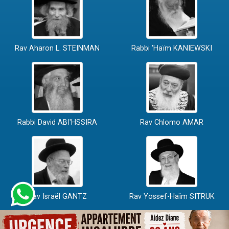
Rav Aharon L. STEINMAN
Rabbi 'Haïm KANIEWSKI
Rabbi David ABI'HSSIRA
Rav Chlomo AMAR
Rav Israël GANTZ
Rav Yossef-Haïm SITRUK