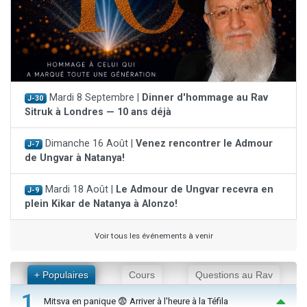
Mardi 8 Septembre |
Dinner d'hommage au Rav
J-30
Sitruk à Londres — 10 ans déjà
Dimanche 16 Août |
Venez rencontrer le Admour
J-7
de Ungvar à Natanya!
Mardi 18 Août |
Le Admour de Ungvar recevra en
J-9
plein Kikar de Natanya à Alonzo!
Voir tous les événements à venir
+ Populaires
Cours
Questions au Rav
1
Mitsva en panique 😨 Arriver à l'heure à la Téfila