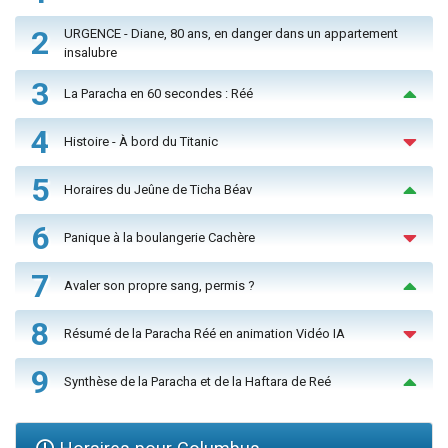
2
URGENCE - Diane, 80 ans, en danger dans un appartement
insalubre
3
La Paracha en 60 secondes : Réé
4
Histoire - À bord du Titanic
5
Horaires du Jeûne de Ticha Béav
6
Panique à la boulangerie Cachère
7
Avaler son propre sang, permis ?
8
Résumé de la Paracha Réé en animation Vidéo IA
9
Synthèse de la Paracha et de la Haftara de Reé