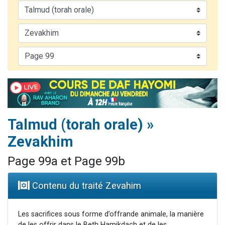
2 personnes viennent de nous rejoindre sur WhatsApp
13 personnes viennent de demander une bénédiction
Il reste 49 places pour étudier en groupe sur Zoom
12 nouvelles musiques dans Torah-Box Music
2 personnes viennent de nous rejoindre sur WhatsApp
Talmud (torah orale) »
Zevakhim
Page 99a et Page 99b
Contenu du traité Zevahim
Les sacrifices sous forme d’offrande animale, la manière
de les offrir dans le Beth Hamikdach et de les