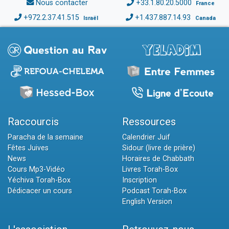
Nous contacter
+33.1.80.20.5000
France
+972.2.37.41.515
+1.437.887.14.93
Israël
Canada
Raccourcis
Ressources
Paracha de la semaine
Calendrier Juif
Fêtes Juives
Sidour (livre de prière)
News
Horaires de Chabbath
Cours Mp3-Vidéo
Livres Torah-Box
Yéchiva Torah-Box
Inscription
Dédicacer un cours
Podcast Torah-Box
English Version