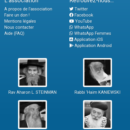
L'association
Retrouvez-nous...
A propos de l'association
Twitter
Faire un don !
Facebook
Mentions légales
YouTube
Nous contacter
WhatsApp
Aide (FAQ)
WhatsApp Femmes
Application iOS
Application Android
Rav Aharon L. STEINMAN
Rabbi 'Haïm KANIEWSKI