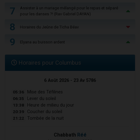
7
Assister à un mariage mélangé pour le repas et séparé
pour les danses ?! (Rav Gabriel DAYAN)
8
Horaires du Jeûne de Ticha Béav
9
Elyana au buisson ardent
Horaires pour Columbus
6 Août 2026 - 23 Av 5786
05:36
Mise des Téfilines
06:35
Lever du soleil
13:38
Heure de milieu du jour
20:39
Coucher du soleil
21:22
Tombée de la nuit
Chabbath
Réé