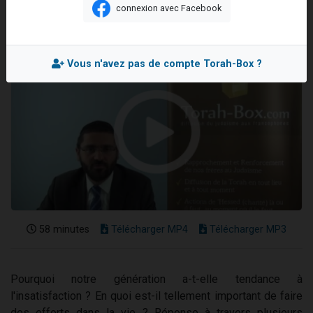
connexion avec Facebook
61 personnes viennent de demander une bénédiction
Il reste 49 places pour étudier en groupe sur Zoom
Ariel vient de donner son Maasser
Vous n'avez pas de compte Torah-Box ?
Nathaniel vient de donner son Maasser
4 personnes viennent de nous rejoindre sur WhatsApp
58 minutes
Télécharger MP4
Télécharger MP3
Pourquoi notre génération a-t-elle tendance à
l'insatisfaction ? En quoi est-il tellement important de faire
des efforts dans la vie ? Réponse à travers plusieurs