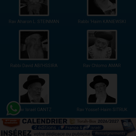
Rav Aharon L. STEINMAN
Rabbi 'Haïm KANIEWSKI
Rabbi David ABI'HSSIRA
Rav Chlomo AMAR
Rav Israël GANTZ
Rav Yossef-Haïm SITRUK