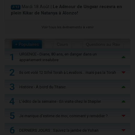
Mardi 18 Août |
Le Admour de Ungvar recevra en
J-12
plein Kikar de Natanya à Alonzo!
Voir tous les événements à venir
+ Populaires
Cours
Questions au Rav
1
URGENCE - Diane, 80 ans, en danger dans un
appartement insalubre
2
Ils ont volé 12 Sifré Torah à Levallois… mais pas la Torah
3
Histoire - À bord du Titanic
4
L'édito de la semaine - En visite chez le Steipler
5
Je manque d'estime de moi, comment y remédier ?
6
DERNIERS JOURS : Sauvez la jambe de Yohan