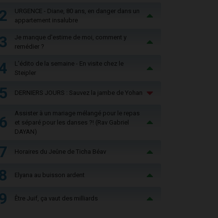
2
URGENCE - Diane, 80 ans, en danger dans un
appartement insalubre
3
Je manque d'estime de moi, comment y
remédier ?
4
L'édito de la semaine - En visite chez le
Steipler
5
DERNIERS JOURS : Sauvez la jambe de Yohan
Assister à un mariage mélangé pour le repas
6
et séparé pour les danses ?! (Rav Gabriel
DAYAN)
7
Horaires du Jeûne de Ticha Béav
8
Elyana au buisson ardent
9
Être Juif, ça vaut des milliards