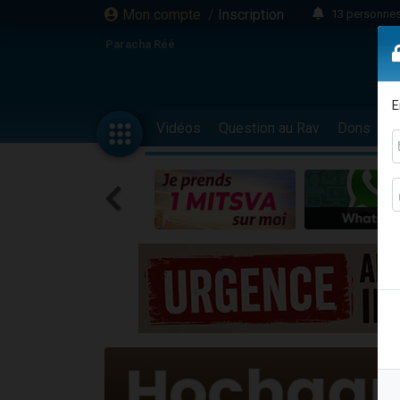
Mon compte
/
Inscription
13 personnes
Il reste 
Paracha Réé
12 nouve
30 perso
E
3 personnes 
Vidéos
Question au Rav
Dons
F
2 personnes 
3 personnes 
2 nouvel
8 personn
4 personn
Nouvelle émis
61 personnes
Il reste 
Ariel vient 
Nathaniel vi