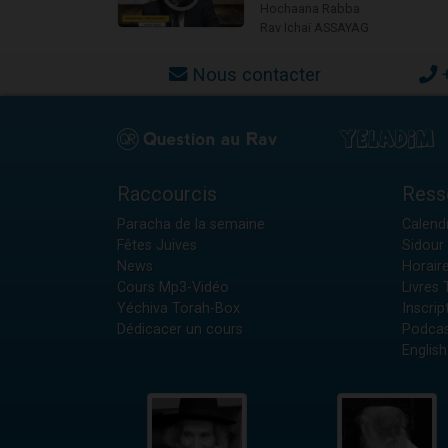
Hochaana Rabba
Rav Ichaï ASSAYAG
Nous contacter
Raccourcis
Ress
Paracha de la semaine
Calendr
Fêtes Juives
Sidour 
News
Horair
Cours Mp3-Vidéo
Livres
Yéchiva Torah-Box
Inscrip
Dédicacer un cours
Podcas
English