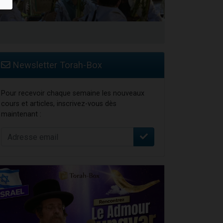
 leur maman
...
Newsletter Torah-Box
Pour recevoir chaque semaine les nouveaux
cours et articles, inscrivez-vous dès
maintenant :