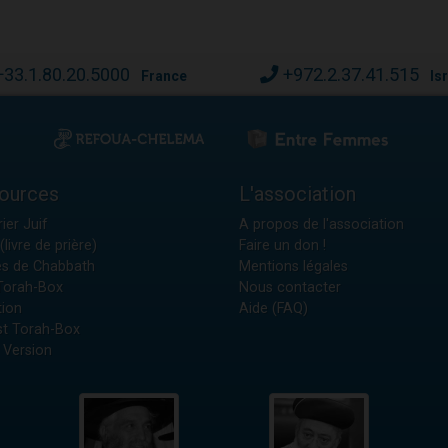
+33.1.80.20.5000
+972.2.37.41.515
France
Is
ources
L'association
ier Juif
A propos de l'association
(livre de prière)
Faire un don !
es de Chabbath
Mentions légales
 Torah-Box
Nous contacter
tion
Aide (FAQ)
t Torah-Box
 Version