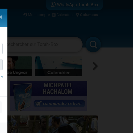
WhatsApp Torah-Box
Mon compte
Calendrier
Columbus
×
vertissements
Livres
Rabbanim
 ?
re
travers le temps