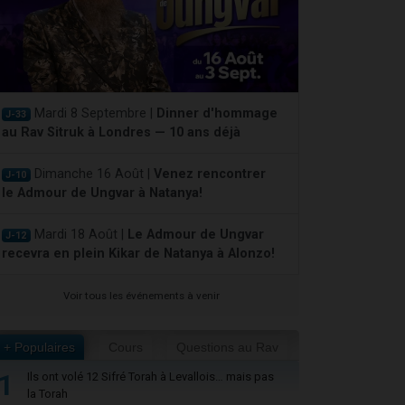
Mardi 8 Septembre |
Dinner d'hommage
J-33
au Rav Sitruk à Londres — 10 ans déjà
Dimanche 16 Août |
Venez rencontrer
J-10
le Admour de Ungvar à Natanya!
Mardi 18 Août |
Le Admour de Ungvar
J-12
recevra en plein Kikar de Natanya à Alonzo!
Voir tous les événements à venir
+ Populaires
Cours
Questions au Rav
1
Ils ont volé 12 Sifré Torah à Levallois… mais pas
la Torah