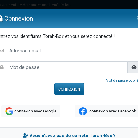
 viennent de demander une bénédiction
49 places pour étudier en groupe sur Zoom
Connexion
lles musiques dans Torah-Box Music
nnes viennent de faire un don pour Sauvez la jambe de Yohan
ntrez vos identifiants Torah-Box et vous serez connecté !
viennent de nous rejoindre sur WhatsApp
emmes
Enfants
Etude sur Texte
Musique
Paracha
Di
viennent de nous rejoindre sur WhatsApp
viennent de nous rejoindre sur WhatsApp
les musiques dans Torah-Box Music
es viennent de faire un don pour Tsédaka : pauvres d'Israel
Mot de passe oublié
es viennent de faire un don pour Diane, 80 ans, dans un appartement insalub
sion radio : Visions de grandeur n°104 : Le Chabbath et le Birkat Hamazone à 
 viennent de demander une bénédiction
connexion avec Google
connexion avec Facebook
49 places pour étudier en groupe sur Zoom
de donner son Maasser
ent de donner son Maasser
Vous n'avez pas de compte Torah-Box ?