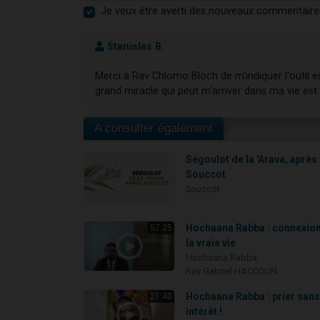
Je veux être averti des nouveaux commentaire
Stanislas B.
Merci à Rav Chlomo Bloch de m'indiquer l'outil 
grand miracle qui peut m'arriver dans ma vie es
A consulter également
Ségoulot de la 'Arava, après
Souccot
Souccot
Hochaana Rabba : connexion
57:25
la vraie vie
Hochaana Rabba
Rav Gabriel HACCOUN
Hochaana Rabba : prier san
21:40
intérêt !