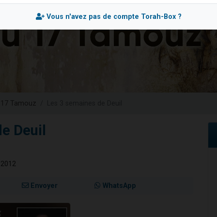
49 places pour étudier en groupe sur Zoom
Vous n'avez pas de compte Torah-Box ?
 donner son Maasser
viennent de nous rejoindre sur WhatsApp
viennent de nous rejoindre sur WhatsApp
nes viennent de faire un don pour Événements Torah-Box
 17 Tamouz
Les 3 semaines de Deuil
e Deuil
t 2012
Envoyer
WhatsApp