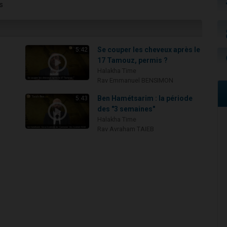
s
Se couper les cheveux après le
5:42
17 Tamouz, permis ?
Halakha Time
Rav Emmanuel BENSIMON
Ben Hamétsarim : la période
5:43
des "3 semaines"
Halakha Time
Rav Avraham TAIEB