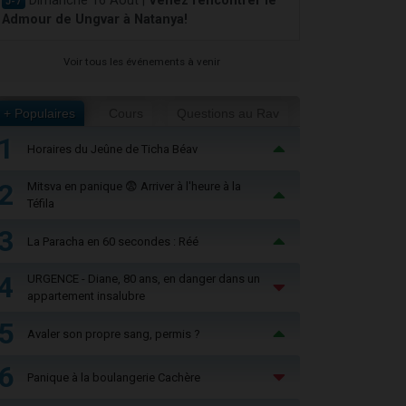
Dimanche 16 Août |
Venez rencontrer le
J-7
Admour de Ungvar à Natanya!
Voir tous les événements à venir
+ Populaires
Cours
Questions au Rav
1
Horaires du Jeûne de Ticha Béav
2
Mitsva en panique 😨 Arriver à l'heure à la
Téfila
3
La Paracha en 60 secondes : Réé
4
URGENCE - Diane, 80 ans, en danger dans un
appartement insalubre
5
Avaler son propre sang, permis ?
6
Panique à la boulangerie Cachère