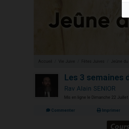
Il reste 
Eva vient de
4 personnes 
3 personnes 
3 person
Accueil
Vie Juive
Fêtes Juives
Jeûne du
Les 3 semaines d
Rav Alain SENIOR
Mis en ligne le Dimanche 22 Juille
Commenter
Imprimer