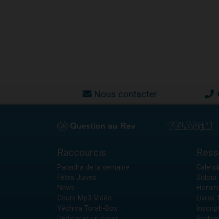
Nous contacter
Raccourcis
Ress
Paracha de la semaine
Calendr
Fêtes Juives
Sidour 
News
Horair
Cours Mp3-Vidéo
Livres
Yéchiva Torah-Box
Inscrip
Dédicacer un cours
Podcas