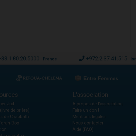
+33.1.80.20.5000
+972.2.37.41.515
France
Is
ources
L'association
ier Juif
A propos de l'association
(livre de prière)
Faire un don !
es de Chabbath
Mentions légales
 Torah-Box
Nous contacter
tion
Aide (FAQ)
t Torah-Box