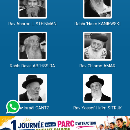
Rav Aharon L. STEINMAN
Rabbi 'Haïm KANIEWSKI
Rabbi David ABI'HSSIRA
Rav Chlomo AMAR
Rav Israël GANTZ
Rav Yossef-Haïm SITRUK