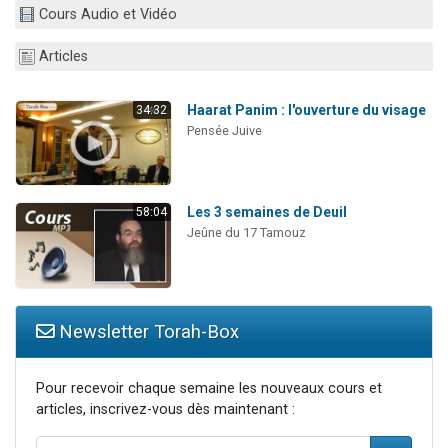
Cours Audio et Vidéo
Ariel vient de donner son Maasser
Il reste 49 places pour étudier en groupe sur Zoom
Articles
Nathaniel vient de donner son Maasser
6 personnes viennent de faire un don pour 5 enfants déjà orphelins risquent de perdre leur maman
Haarat Panim : l'ouverture du visage
34:32
Pensée Juive
3 personnes viennent de nous rejoindre sur WhatsApp
Les 3 semaines de Deuil
58:04
Jeûne du 17 Tamouz
Newsletter Torah-Box
Pour recevoir chaque semaine les nouveaux cours et
articles, inscrivez-vous dès maintenant :