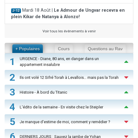
Mardi 18 Août |
Le Admour de Ungvar recevra en
J-12
plein Kikar de Natanya à Alonzo!
Voir tous les événements à venir
+ Populaires
Cours
Questions au Rav
1
URGENCE - Diane, 80 ans, en danger dans un
appartement insalubre
2
Ils ont volé 12 Sifré Torah à Levallois… mais pas la Torah
3
Histoire - À bord du Titanic
4
L'édito de la semaine - En visite chez le Steipler
5
Je manque d'estime de moi, comment y remédier ?
6
DERNIERS JOURS : Sauvez la jambe de Yohan