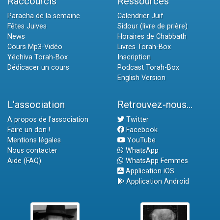
Raccourcis
Ressources
Paracha de la semaine
Calendrier Juif
Fêtes Juives
Sidour (livre de prière)
News
Horaires de Chabbath
Cours Mp3-Vidéo
Livres Torah-Box
Yéchiva Torah-Box
Inscription
Dédicacer un cours
Podcast Torah-Box
English Version
L'association
Retrouvez-nous...
A propos de l'association
Twitter
Faire un don !
Facebook
Mentions légales
YouTube
Nous contacter
WhatsApp
Aide (FAQ)
WhatsApp Femmes
Application iOS
Application Android