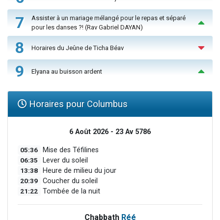
7
Assister à un mariage mélangé pour le repas et séparé
pour les danses ?! (Rav Gabriel DAYAN)
8
Horaires du Jeûne de Ticha Béav
9
Elyana au buisson ardent
Horaires pour Columbus
6 Août 2026 - 23 Av 5786
05:36
Mise des Téfilines
06:35
Lever du soleil
13:38
Heure de milieu du jour
20:39
Coucher du soleil
21:22
Tombée de la nuit
Chabbath
Réé